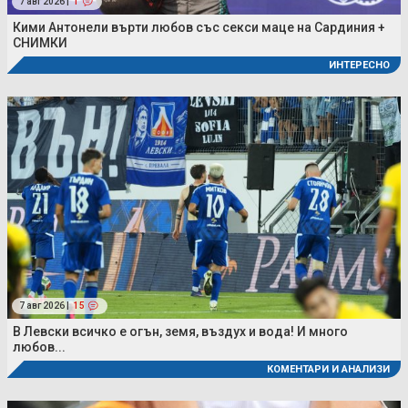
7 авг 2026 |
1
Кими Антонели върти любов със секси маце на Сардиния +
СНИМКИ
ИНТЕРЕСНО
7 авг 2026 |
15
В Левски всичко е огън, земя, въздух и вода! И много
любов...
КОМЕНТАРИ И АНАЛИЗИ