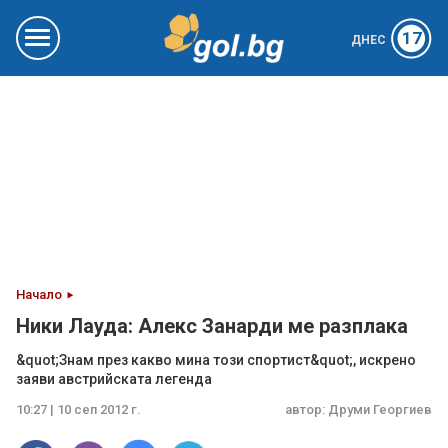
17
ДНЕС
Начало
Ники Лауда: Алекс Занарди ме разплака
&quot;Знам през какво мина този спортист&quot;, искрено
заяви австрийската легенда
10:27 | 10 сеп 2012 г.
автор:
Друми Георгиев