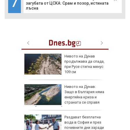
7
загубата от ЦСКА: Срам и позор, истината
лъсна
а езика
Нивото на Дунав
продължава да спада,
им в
при Русе стигна минус
109 см
а тества
Нивото на Дунав:
о страна
Защо в България няма
енергийна криза и
ват САЩ
страната се справя
по-добре от другите?
утрин" на
Раздават безплатна
0 часа:
вода в София и през
ите нощи
почивните дни заради