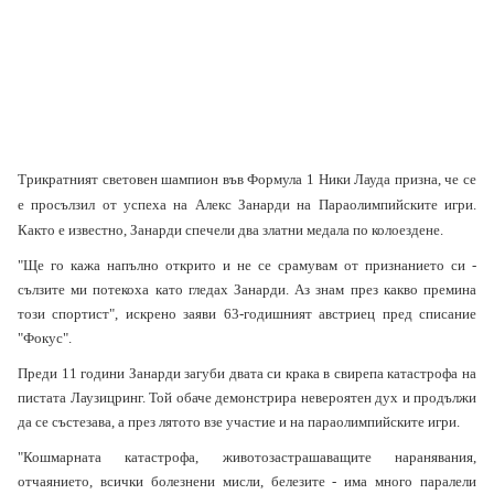
Трикратният световен шампион във Формула 1 Ники Лауда призна, че се
е просълзил от успеха на Алекс Занарди на Параолимпийските игри.
Както е известно, Занарди спечели два златни медала по колоездене.
"Ще го кажа напълно открито и не се срамувам от признанието си -
сълзите ми потекоха като гледах Занарди. Аз знам през какво премина
този спортист", искрено заяви 63-годишният австриец пред списание
"Фокус".
Преди 11 години Занарди загуби двата си крака в свирепа катастрофа на
пистата Лаузицринг. Той обаче демонстрира невероятен дух и продължи
да се състезава, а през лятото взе участие и на параолимпийските игри.
"Кошмарната катастрофа, животозастрашаващите наранявания,
отчаянието, всички болезнени мисли, белезите - има много паралели