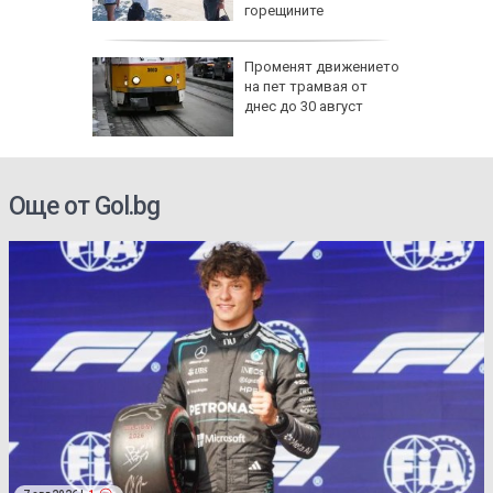
-чести в
горещините
жава да
Променят движението
 при Русе
на пет трамвая от
 под
днес до 30 август
ла
Още от Gol.bg