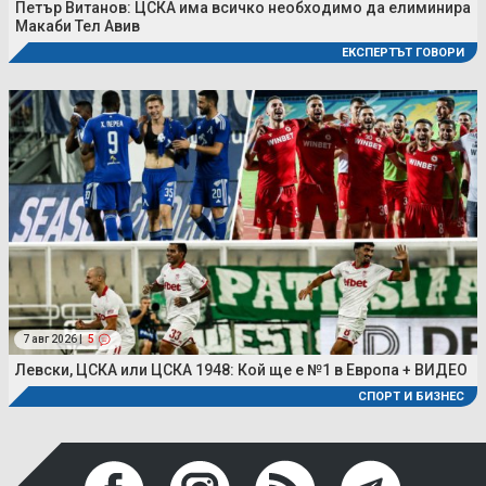
Петър Витанов: ЦСКА има всичко необходимо да елиминира
Макаби Тел Авив
ЕКСПЕРТЪТ ГОВОРИ
7 авг 2026 |
5
Левски, ЦСКА или ЦСКА 1948: Кой ще е №1 в Европа + ВИДЕО
СПОРТ И БИЗНЕС