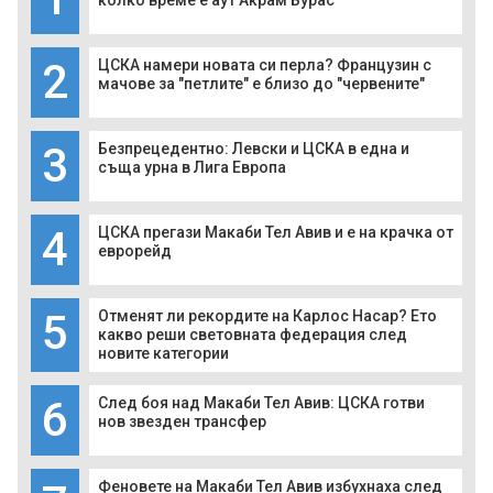
колко време е аут Акрам Бурас
2
ЦСКА намери новата си перла? Французин с
мачове за "петлите" е близо до "червените"
3
Безпрецедентно: Левски и ЦСКА в една и
съща урна в Лига Европа
4
ЦСКА прегази Макаби Тел Авив и е на крачка от
еврорейд
5
Отменят ли рекордите на Карлос Насар? Ето
какво реши световната федерация след
новите категории
6
След боя над Макаби Тел Авив: ЦСКА готви
нов звезден трансфер
Феновете на Макаби Тел Авив избухнаха след