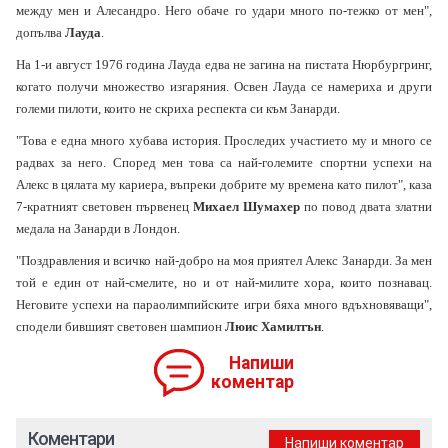
между мен и Алесандро. Него обаче го удари много по-тежко от мен",
допълва
Лауда
.
На 1-и август 1976 година Лауда едва не загина на пистата Нюрбургринг,
когато получи множество изгаряния. Освен Лауда се намериха и други
големи пилоти, които не скриха респекта си към Занарди.
"Това е една много хубава история. Проследих участието му и много се
радвах за него. Според мен това са най-големите спортни успехи на
Алекс в цялата му кариера, въпреки добрите му времена като пилот", каза
7-кратният световен първенец
Михаел Шумахер
по повод двата златни
медала на Занарди в Лондон.
"Поздравления и всичко най-добро на моя приятел Алекс Занарди. За мен
той е един от най-смелите, но и от най-милите хора, които познавац.
Неговите успехи на параолимпийските игри бяха много вдъхновяващи",
сподели бившият световен шампион
Люис Хамилтън
.
Напиши
коментар
Коментари
Напиши коментар