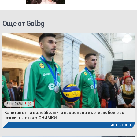
Още от Gol.bg
6 авг 2026 |
3
Капитанът на волейболните национали върти любов със
секси атлетка + СНИМКИ
ИНТЕРЕСНО