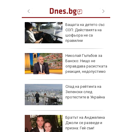
Бащата на детето със
ърция,
СОП: Действията на
шофьора не са
правилни
я
Николай Гълъбов за
ята през
Банско: Нищо не
продължи
оправдава расистката
реакция, недопустимо
е
НИМКИ
Спад на рейтинга на
я
Зеленски след
 Дамаск
протестите в Украйна
ължава с
Братът на Анджелина
аки по
Джоли се разведе и
Русия
призна: Гей съм!