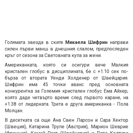
Голямата звезда в ските
Микаела Шифрин
направи
силен първи манш в днешния слалом, предпоследен
кръг от сезона за Световната купа за жени.
Американката, която си осигури вече Малкия
кристален глобус в дисциплината, бе с +1.10 сек по-
бърза от втората Уенди Холденер от Швейцария.
Шифрин има 45 точки аванс пред основната
конкурентка за Големия кристален глобус Ема Айхер,
която даде четвърто време след първото каране, на
+1.38 от лидерката. Трета е друга американка - Пола
Молцан.
В десетката са още Ана Свен Ларсон и Сара Хектор
(Швеция), Катарина Трупе (Австрия), Марион Шеврие