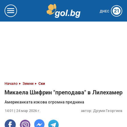
21
ДНЕС
Начало
Зимни
Ски
Микаела Шифрин "преподава" в Лилехамер
Американката изкова огромна преднина
14:01 | 24 мар 2026 г.
автор:
Друми Георгиев