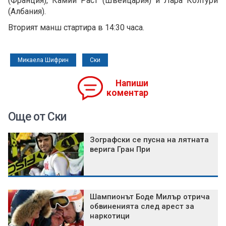
(Франция), Камий Раст (Швейцария) и Лара Колтури
(Албания).
Вторият манш стартира в 14:30 часа.
Микаела Шифрин
Ски
Напиши
коментар
Още от Ски
Зографски се пусна на лятната
верига Гран При
Шампионът Боде Милър отрича
обвиненията след арест за
наркотици