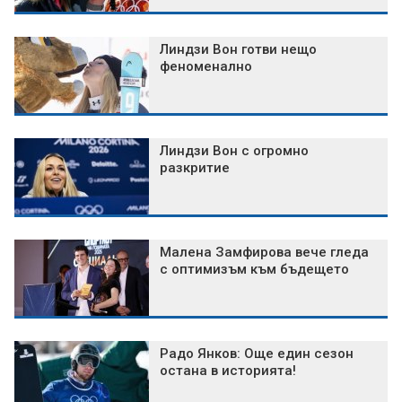
Линдзи Вон готви нещо
феноменално
Линдзи Вон с огромно
разкритие
Малена Замфирова вече гледа
с оптимизъм към бъдещето
Радо Янков: Още един сезон
остана в историята!