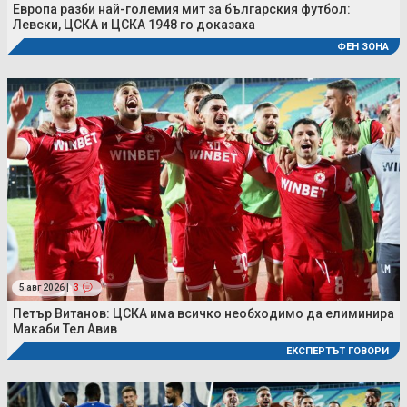
Европа разби най-големия мит за българския футбол:
Левски, ЦСКА и ЦСКА 1948 го доказаха
ФЕН ЗОНА
5 авг 2026 |
3
Петър Витанов: ЦСКА има всичко необходимо да елиминира
Макаби Тел Авив
ЕКСПЕРТЪТ ГОВОРИ