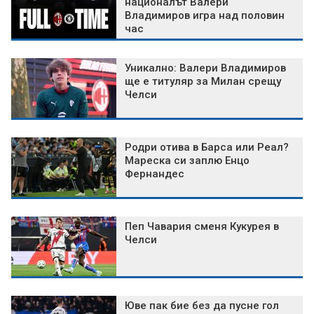
националът Валери
Владимиров игра над половин
час
Уникално: Валери Владимиров
ще е титуляр за Милан срещу
Челси
Родри отива в Барса или Реал?
Мареска си заплю Енцо
Фернандес
Пеп Чавария сменя Кукурея в
Челси
Юве пак бие без да пусне гол