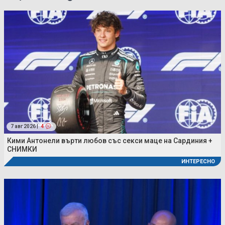
7 авг 2026 |
4
Кими Антонели върти любов със секси маце на Сардиния +
СНИМКИ
ИНТЕРЕСНО