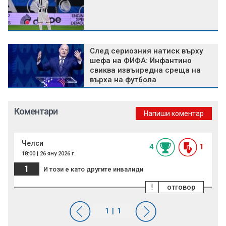
След сериозния натиск върху
шефа на ФИФА: Инфантино
свиква извънредна среща на
върха на футбола
Коментари
Напиши коментар
Челси
4
1
18:00 | 26 яну 2026 г.
1
И този е като другите инвалиди
!
отговор