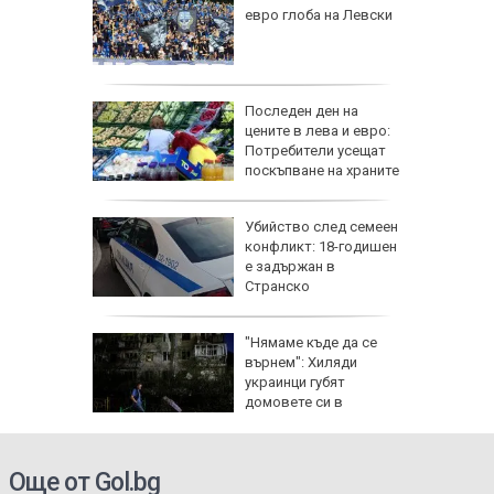
чти
евро глоба на Левски
а си
инги за
ъж от
Последен ден на
цените в лева и евро:
Потребители усещат
поскъпване на храните
ичава
Убийство след семеен
фик към
конфликт: 18-годишен
аради
е задържан в
таки
Странско
 Цените
"Нямаме къде да се
върнем": Хиляди
на
украинци губят
О)
домовете си в
окупираните територии
Още от Gol.bg