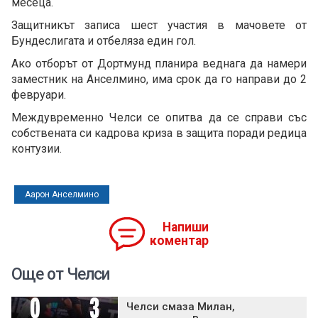
месеца.
Защитникът записа шест участия в мачовете от
Бундеслигата и отбеляза един гол.
Ако отборът от Дортмунд планира веднага да намери
заместник на Анселмино, има срок да го направи до 2
февруари.
Междувременно Челси се опитва да се справи със
собствената си кадрова криза в защита поради редица
контузии.
Аарон Анселмино
Напиши
коментар
Още от Челси
Челси смаза Милан,