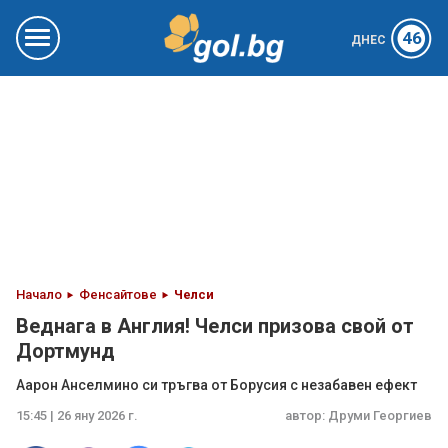
46
ДНЕС
Начало
Фенсайтове
Челси
Веднага в Англия! Челси призова свой от
Дортмунд
Аарон Анселмино си тръгва от Борусия с незабавен ефект
15:45 | 26 яну 2026 г.
автор:
Друми Георгиев