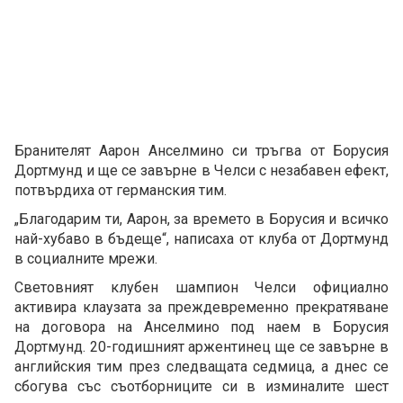
Бранителят Аарон Анселмино си тръгва от Борусия
Дортмунд и ще се завърне в Челси с незабавен ефект,
потвърдиха от германския тим.
„Благодарим ти, Аарон, за времето в Борусия и всичко
най-хубаво в бъдеще“, написаха от клуба от Дортмунд
в социалните мрежи.
Световният клубен шампион Челси официално
активира клаузата за преждевременно прекратяване
на договора на Анселмино под наем в Борусия
Дортмунд. 20-годишният аржентинец ще се завърне в
английския тим през следващата седмица, а днес се
сбогува със съотборниците си в изминалите шест