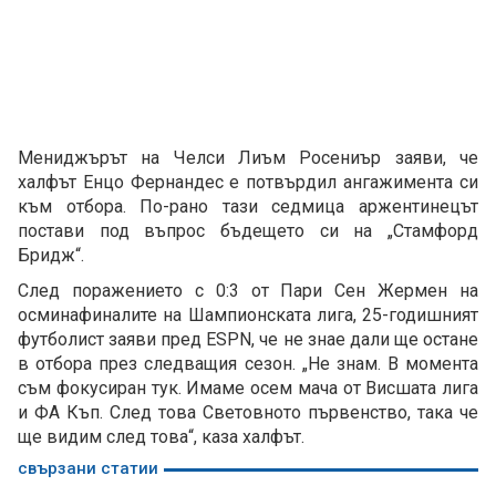
Мениджърът на Челси Лиъм Росениър заяви, че
халфът Енцо Фернандес е потвърдил ангажимента си
към отбора. По-рано тази седмица аржентинецът
постави под въпрос бъдещето си на „Стамфорд
Бридж“.
След поражението с 0:3 от Пари Сен Жермен на
осминафиналите на Шампионската лига, 25-годишният
футболист заяви пред ESPN, че не знае дали ще остане
в отбора през следващия сезон. „Не знам. В момента
съм фокусиран тук. Имаме осем мача от Висшата лига
и ФА Къп. След това Световното първенство, така че
ще видим след това“, каза халфът.
свързани статии