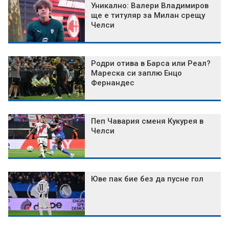
Уникално: Валери Владимиров
ще е титуляр за Милан срещу
Челси
Родри отива в Барса или Реал?
Мареска си заплю Енцо
Фернандес
Пеп Чавария сменя Кукурея в
Челси
Юве пак бие без да пусне гол