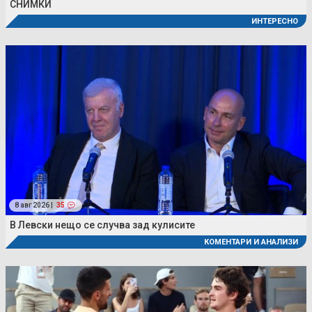
СНИМКИ
ИНТЕРЕСНО
8 авг 2026 |
35
В Левски нещо се случва зад кулисите
КОМЕНТАРИ И АНАЛИЗИ