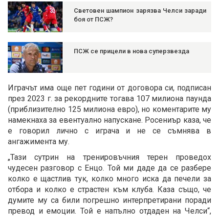
Световен шампион зарязва Челси заради
боя от ПСЖ?
ПСЖ се прицели в нова суперзвезда
Играчът има още пет години от договора си, подписан
през 2023 г. за рекордните тогава 107 милиона паунда
(приблизително 125 милиона евро), но коментарите му
намекнаха за евентуално напускане. Росениър каза, че
е говорил лично с играча и не се съмнява в
ангажимента му.
„Тази сутрин на тренировъчния терен проведох
чудесен разговор с Енцо. Той ми даде да се разбере
колко е щастлив тук, колко много иска да печели за
отбора и колко е страстен към клуба. Каза също, че
думите му са били погрешно интерпретирани поради
превод и емоции. Той е напълно отдаден на Челси“,