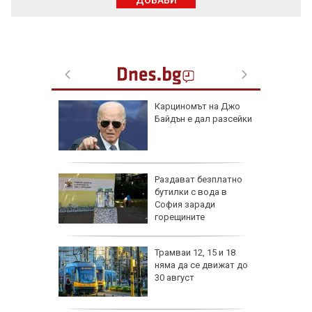
ДОБАВИ
нят хора
Карциномът на Джо
асова
Байдън е дал разсейки
анада
се полз
ън се е
Раздават безплатно
л по
бутилки с вода в
София заради
горещините
изпепели
Трамваи 12, 15 и 18
, над 20
няма да се движат до
30 август
ВИДЕО)