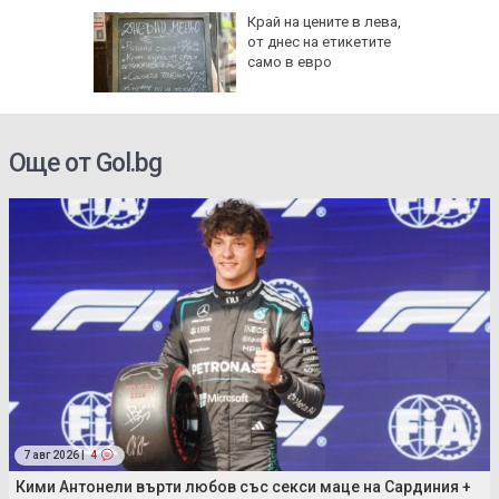
рона
Край на цените в лева,
 Няма
от днес на етикетите
само в евро
и
Още от Gol.bg
7 авг 2026 |
4
Кими Антонели върти любов със секси маце на Сардиния +