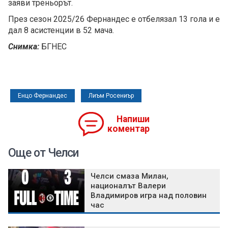
заяви треньорът.
През сезон 2025/26 Фернандес е отбелязал 13 гола и е
дал 8 асистенции в 52 мача.
Снимка:
БГНЕС
Енцо Фернандес
Лиъм Росениър
Напиши
коментар
Още от Челси
Челси смаза Милан,
националът Валери
Владимиров игра над половин
час