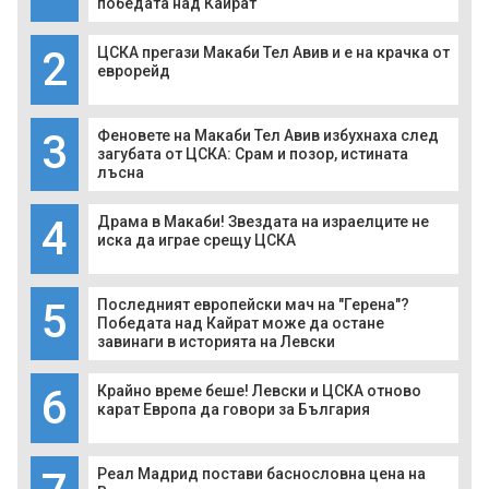
победата над Кайрат
2
ЦСКА прегази Макаби Тел Авив и е на крачка от
еврорейд
3
Феновете на Макаби Тел Авив избухнаха след
загубата от ЦСКА: Срам и позор, истината
лъсна
4
Драма в Макаби! Звездата на израелците не
иска да играе срещу ЦСКА
5
Последният европейски мач на "Герена"?
Победата над Кайрат може да остане
завинаги в историята на Левски
6
Крайно време беше! Левски и ЦСКА отново
карат Европа да говори за България
Реал Мадрид постави баснословна цена на