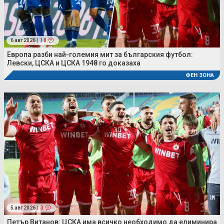
6 авг 2026 |
10
Европа разби най-големия мит за българския футбол:
Левски, ЦСКА и ЦСКА 1948 го доказаха
ФЕН ЗОНА
5 авг 2026 |
3
Петър Витанов: ЦСКА има всичко необходимо да елиминира