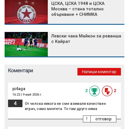
ЦСКА, ЦСКА 1948 и ЦСКА
Москва – стана тотално
объркване + СНИМКА
Левски чака Майкон за реванша
с Кайрат
Коментари
Напиши коментар
pi4aga
2
2
16:22 | 9 май 2026 г.
4
От челска никога не сме взимали качествен
играч, само ментета. То там друго няма
!
отговор