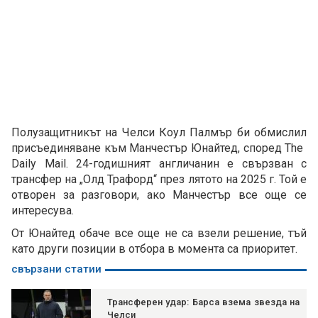
Полузащитникът на Челси Коул Палмър би обмислил
присъединяване към Манчестър Юнайтед, според The ​​
Daily Mail. 24-годишният англичанин е свързван с
трансфер на „Олд Трафорд“ през лятото на 2025 г. Той е
отворен за разговори, ако Манчестър все още се
интересува.
От Юнайтед обаче все още не са взели решение, тъй
като други позиции в отбора в момента са приоритет.
свързани статии
Трансферен удар: Барса взема звезда на
Челси