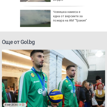
лбата,
Човешка намеса е
ира АЕЦ
една от версиите за
 обидно
пожара на АМ “Тракия”
Още от Gol.bg
6 авг 2026 |
3