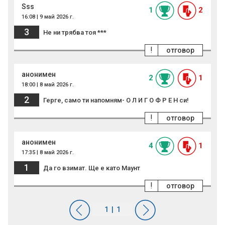
Sss
1
2
16:08 | 9 май 2026 г.
3
Не ни трябва тоя ***
!
отговор
анонимен
2
1
18:00 | 8 май 2026 г.
2
Герге, само ти напомням- О Л И Г О Ф Р Е Н си!
!
отговор
анонимен
4
1
17:35 | 8 май 2026 г.
1
Да го взимат. Ще е като Маунт
!
отговор