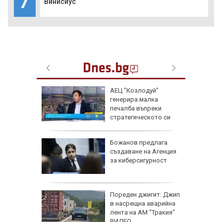
7
Винисиус
ва
АЕЦ "Козлодуй"
па AI за
генерира малка
а:
печалба въпреки
а съвети
стратегическото си
значение
сихолог
Божанов предлага
 в
създаване на Агенция
ствали
за киберсигурност
ца,
Пореден джигит: Джип
Тайланд
в насрещна аварийна
ба си и
лента на АМ "Тракия"
ЕО)
ВИДЕО