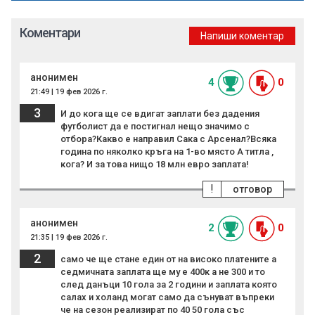
Коментари
Напиши коментар
анонимен
4
0
21:49 | 19 фев 2026 г.
3
И до кога ще се вдигат заплати без дадения
футболист да е постигнал нещо значимо с
отбора?Какво е направил Сака с Арсенал?Всяка
година по няколко кръга на 1-во място А титла ,
кога? И за това нищо 18 млн евро заплата!
!
отговор
анонимен
2
0
21:35 | 19 фев 2026 г.
2
само че ще стане един от на високо платените а
седмичната заплата ще му е 400к а не 300 и то
след данъци 10 гола за 2 години и заплата която
салах и холанд могат само да сънуват въпреки
че на сезон реализират по 40 50 гола със