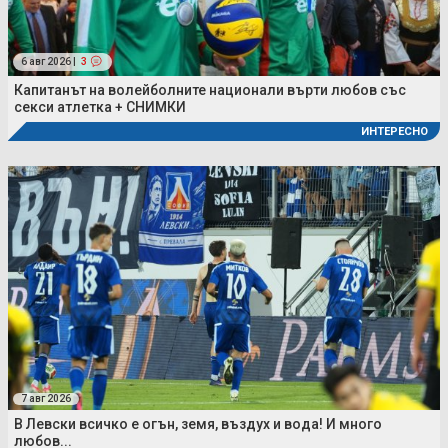
6 авг 2026 |
3
Капитанът на волейболните национали върти любов със
секси атлетка + СНИМКИ
ИНТЕРЕСНО
7 авг 2026
В Левски всичко е огън, земя, въздух и вода! И много
любов...