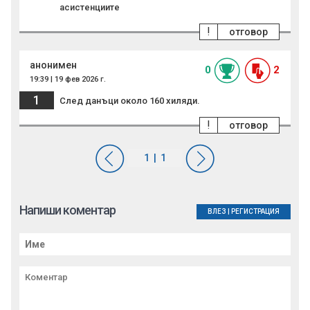
асистенциите
!
отговор
анонимен
0
2
19:39 | 19 фев 2026 г.
1
След данъци около 160 хиляди.
!
отговор
Напиши коментар
ВЛЕЗ
|
РЕГИСТРАЦИЯ