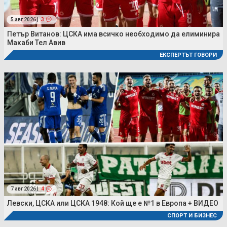
5 авг 2026 |
3
Петър Витанов: ЦСКА има всичко необходимо да елиминира
Макаби Тел Авив
ЕКСПЕРТЪТ ГОВОРИ
7 авг 2026 |
4
Левски, ЦСКА или ЦСКА 1948: Кой ще е №1 в Европа + ВИДЕО
СПОРТ И БИЗНЕС