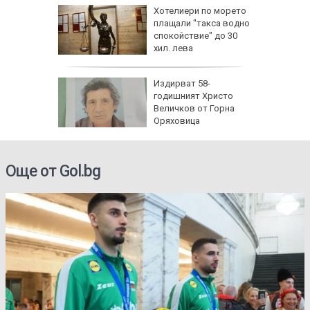
сар
Хотелиери по морето
поема
плащали "такса водно
о на
спокойствие" до 30
ас
хил. лева
еста
Издирват 58-
годишният Христо
Величков от Горна
Оряховица
Още от Gol.bg