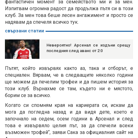
фантастичен момент за семейството ми и за мен.
Изпитвам огромна радост да продължа пътя си в този
клуб. За мен това беше лесен ангажимент и просто се
надявам да спечеля всичко тук.
свързани статии
Невероятно! Арсенал се издъни срещу
последния след аванс от 2:0
Пътят, който извървях както аз, така и отборът, е
специален. Вярвам, че в следващите няколко години
ще можем да печелим трофеи и да пишем история за
този клуб. Върнахме се там, където ни е мястото,
борим се за всичко.
Когато си спомням края на кариерата си, искам да
мога да погледна назад и да видя дете, което е
започнало на седем, осем години в Арсенал и след
това е извървяло целия път, за да спечели всеки
възможен трофей“, заяви Сака за официалния сайт на