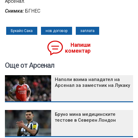
Арсенал.
Снимка:
БГНЕС
Букайо Сака
нов договор
заплата
Напиши
коментар
Още от Арсенал
Наполи взима нападател на
Арсенал за заместник на Лукаку
Бруно мина медицинските
тестове в Северен Лондон