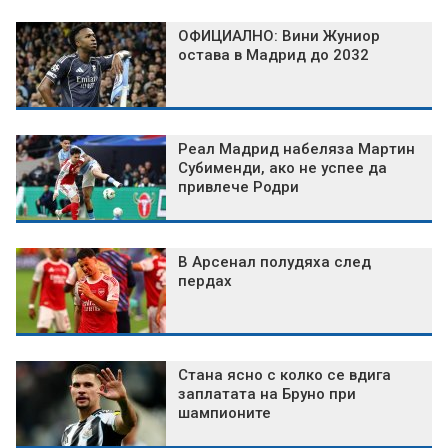
ОФИЦИАЛНО: Вини Жуниор
остава в Мадрид до 2032
Реал Мадрид набеляза Мартин
Субименди, ако не успее да
привлече Родри
В Арсенал полудяха след
пердах
Стана ясно с колко се вдига
заплатата на Бруно при
шампионите