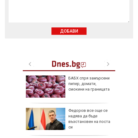
ДОБАВИ
тихме
БАБХ спря замърсени
 за
пипер, домати,
те
смокини на границата
ги
Федоров все още се
здобера
надява да бъде
възстановен на поста
си