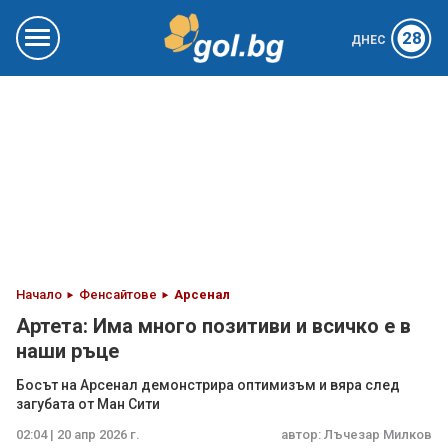
28
ДНЕС
Начало
Фенсайтове
Арсенал
Артета: Има много позитиви и всичко е в
наши ръце
Босът на Арсенал демонстрира оптимизъм и вяра след
загубата от Ман Сити
02:04 | 20 апр 2026 г.
автор:
Лъчезар Милков