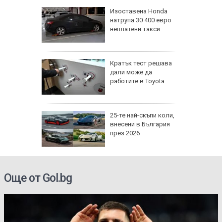
граждане
Изоставена Honda
натрупа 30 400 евро
неплатени такси
лите на
ргас
Кратък тест решава
нт с
дали може да
елна
работите в Toyota
Жегата у
25-те най-скъпи коли,
ържи
внесени в България
 - след
през 2026
УШУ в Г
Още от Gol.bg