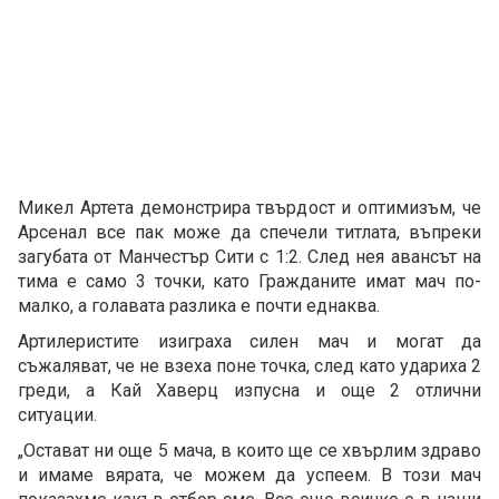
Микел Артета демонстрира твърдост и оптимизъм, че
Арсенал все пак може да спечели титлата, въпреки
загубата от Манчестър Сити с 1:2. След нея авансът на
тима е само 3 точки, като Гражданите имат мач по-
малко, а голавата разлика е почти еднаква.
Артилеристите изиграха силен мач и могат да
съжаляват, че не взеха поне точка, след като удариха 2
греди, а Кай Хаверц изпусна и още 2 отлични
ситуации.
„Остават ни още 5 мача, в които ще се хвърлим здраво
и имаме вярата, че можем да успеем. В този мач