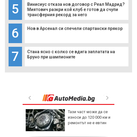
5
Винисиус отказа нов договор с Реал Мадрид?
Миятович разкри кой клуб е готов да счупи
трансферния рекорд за него
6
Нов в Арсенал си спечели спартански прякор
7
Стана ясно с колко се вдига заплатата на
Бруно при шампионите
ейджър в
Тази част може да се
р
износи до 120 000 км и
ремонтът не е евтин
дават