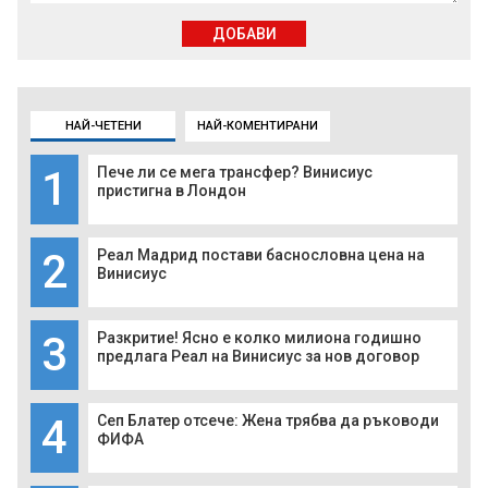
ДОБАВИ
НАЙ-ЧЕТЕНИ
НАЙ-КОМЕНТИРАНИ
1
Пече ли се мега трансфер? Винисиус
пристигна в Лондон
2
Реал Мадрид постави баснословна цена на
Винисиус
3
Разкритие! Ясно е колко милиона годишно
предлага Реал на Винисиус за нов договор
4
Сеп Блатер отсече: Жена трябва да ръководи
ФИФА