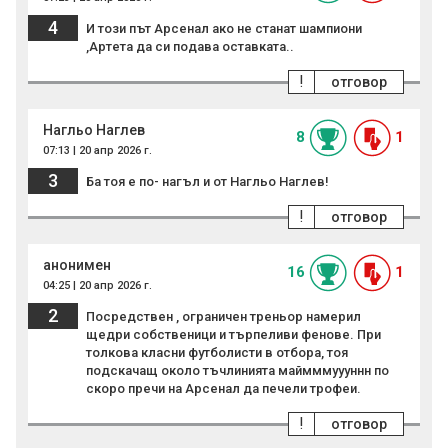
4
И този път Арсенал ако не станат шампиони
,Артета да си подава оставката..
!
отговор
Нагльо Наглев
8
1
07:13 | 20 апр 2026 г.
3
Ба тоя е по- нагъл и от Нагльо Наглев!
!
отговор
анонимен
16
1
04:25 | 20 апр 2026 г.
2
Посредствен , ограничен треньор намерил
щедри собственици и търпеливи фенове. При
толкова класни футболисти в отбора, тоя
подскачащ около тъчлинията маймммуууннн по
скоро пречи на Арсенал да печели трофеи.
!
отговор