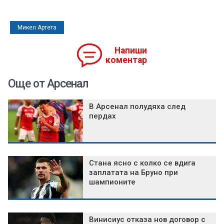
Микел Артета
Напиши
коментар
Още от Арсенал
В Арсенал полудяха след
пердах
Стана ясно с колко се вдига
заплатата на Бруно при
шампионите
Винисиус отказа нов договор с