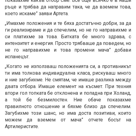
показахме какъв отбор сме. Все още всичко е в наши
ръце и трябва да направим така, че да вземем това,
което искаме” заяви Артета.
„Имахме положения и те бяха достатъчно добри, за да
ги реализираме и да спечелим, но не го направихме и
си платихме за това. Битката бе много здрава, с
интензитет и енергия. Просто трябваше да поведем, но
не го направихме и това промени мача” добави
испанецът.
„Когато не използваш положенията си, а противникът
ти има толкова индивидуална класа, рискуваш много
и ние загубихме. Не смятам, че имаше разлика между
двата отбора. Имаше елемент на късмет. При техния
втори гол топката бе отклонена и попадна при Холанд,
а той бе безмилостен. Ние обаче показахме
правилното отношение и бяхме близо да спечелим.
Загубихме този шанс, но има доста позитиви, които
можем да вземем от мача” отчете босът на
Артилеристите.