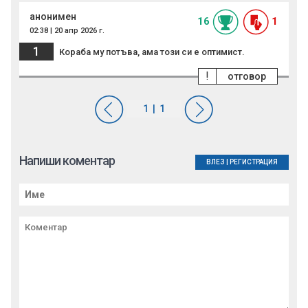
анонимен
16
1
02:38 | 20 апр 2026 г.
1
Кораба му потъва, ама този си е оптимист.
!
отговор
Напиши коментар
ВЛЕЗ
|
РЕГИСТРАЦИЯ