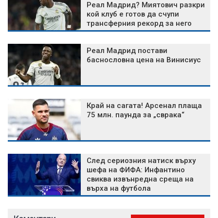
Реал Мадрид? Миятович разкри
кой клуб е готов да счупи
трансферния рекорд за него
Реал Мадрид постави
баснословна цена на Винисиус
Край на сагата! Арсенал плаща
75 млн. паунда за „сврака“
След сериозния натиск върху
шефа на ФИФА: Инфантино
свиква извънредна среща на
върха на футбола