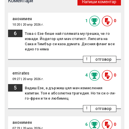
Коментари
Напиши коментар
анонимен
1
0
10:20 | 20 апр 2026 г.
6
Това с Езе беше най голямата му грешка, че го
извади. Йодегор цял мач статист. Липсата на
Сака и Тимбър си каза думата. Десния фланг все
едно го няма
!
отговор
emirates
4
0
09:27 | 20 апр 2026 г.
5
Вадиш Езе, а държиш цял мач измисления
капитан. Тоя е абсолютна трагедия. Но ти си о-ли-
го-френ и ти е любимец
!
отговор
анонимен
6
0
07:23 | 20 апр 2026 г.