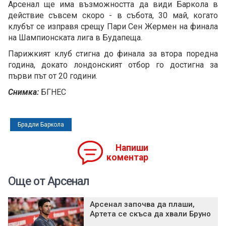
Арсенал ще има възможността да види Баркола в
действие съвсем скоро - в събота, 30 май, когато
клубът се изправя срещу Пари Сен Жермен на финала
на Шампионската лига в Будапеща.
Парижкият клуб стигна до финала за втора поредна
година, докато лондонският отбор го достигна за
първи път от 20 години.
Снимка:
БГНЕС
Брадли Баркола
Напиши
коментар
Още от Арсенал
Арсенал започва да плаши,
Артета се скъса да хвали Бруно