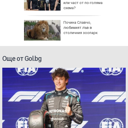
АЩ да
или част от по-голяма
схема?
ве
Почина Славчо,
и
любимият лъв в
фантино
столичния зоопарк
тавка
Още от Gol.bg