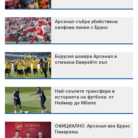
Арсенал събра убийствена
халфова линия с Бруно
Борусия шокира Арсенал и
отмъкна Емирейтс къп
Най-скъпите трансфери в
историята на футбола: от
Неймар до Мбапе
ОФИЦИАЛНО: Арсенал взе Бруно
Гимараеш