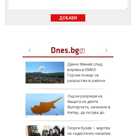
ДОБАВИ
 Славчо
Денчо Минев след
ската
взрива в ЕМКО:
фия
Горски пожар се
разраства в района
Съд не разреши на
Русия
бащата на двете
българчета, загинали в
лан за
Кипър, да пътува до
България
де 21
Георги Кузев – жертва
йните
на садистично насилие