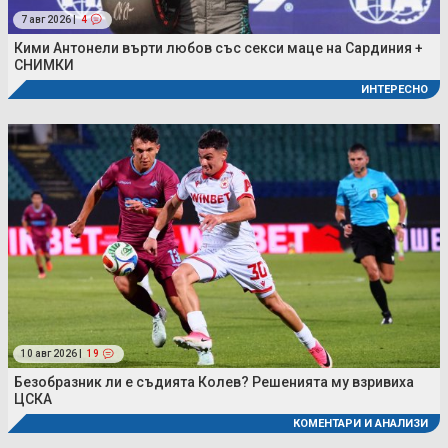
7 авг 2026 |
4
Кими Антонели върти любов със секси маце на Сардиния +
СНИМКИ
ИНТЕРЕСНО
10 авг 2026 |
19
Безобразник ли е съдията Колев? Решенията му взривиха
ЦСКА
КОМЕНТАРИ И АНАЛИЗИ