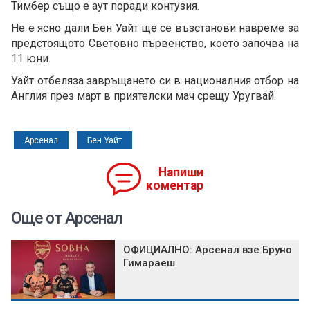
Тимбер също е аут поради контузия.
Не е ясно дали Бен Уайт ще се възстанови навреме за
предстоящото Световно първенство, което започва на
11 юни.
Уайт отбеляза завръщането си в националния отбор на
Англия през март в приятелски мач срещу Уругвай.
Арсенал
Бен Уайт
Напиши
коментар
Още от Арсенал
ОФИЦИАЛНО: Арсенал взе Бруно
Гимараеш