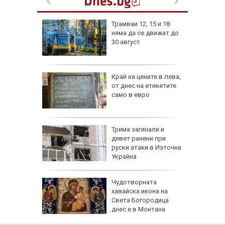
изпепели
Трамваи 12, 15 и 18
, над 20
няма да се движат до
30 август
ВИДЕО)
рона
Край на цените в лева,
дам:
от днес на етикетите
само в евро
и
а без
Трима загинали и
губа от
девет ранени при
руски атаки в Източна
Украйна
 Жеги до
Чудотворната
хавайска икона на
бури и
Света Богородица
градушки
днес е в Монтана