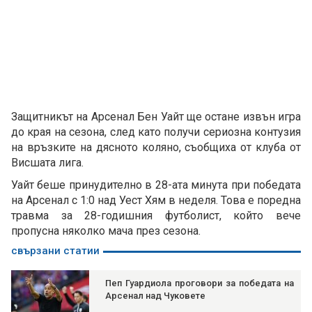
Защитникът на Арсенал Бен Уайт ще остане извън игра
до края на сезона, след като получи сериозна контузия
на връзките на дясното коляно, съобщиха от клуба от
Висшата лига.
Уайт беше принудително в 28-ата минута при победата
на Арсенал с 1:0 над Уест Хям в неделя. Това е поредна
травма за 28-годишния футболист, който вече
пропусна няколко мача през сезона.
свързани статии
Пеп Гуардиола проговори за победата на
Арсенал над Чуковете