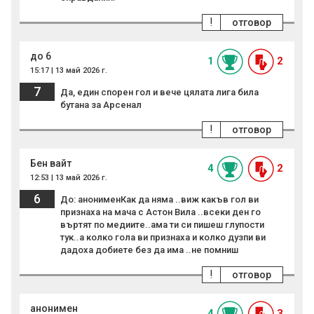
!
отговор
до 6
1
2
15:17 | 13 май 2026 г.
7
Да, един спорен гол и вече цялата лига била
бутана за Арсенал
!
отговор
Бен вайт
4
2
12:53 | 13 май 2026 г.
6
До: анонименКак да няма ..виж какъв гол ви
признаха на мача с Астон Вила ..всеки ден го
въртят по медиите..ама ти си пишеш глупости
тук..а колко гола ви признаха и колко дузпи ви
дадоха добиете без да има ..не помниш
!
отговор
анонимен
4
3