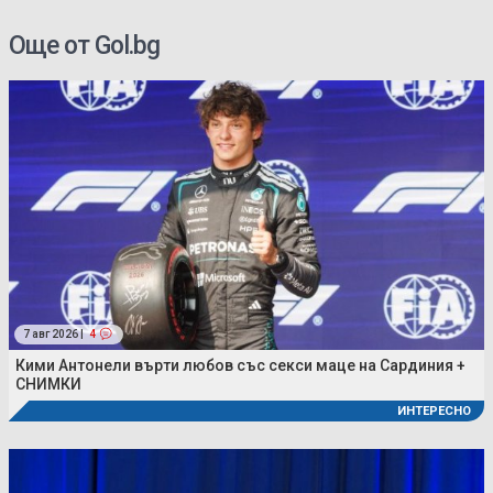
Още от Gol.bg
7 авг 2026 |
4
Кими Антонели върти любов със секси маце на Сардиния +
СНИМКИ
ИНТЕРЕСНО