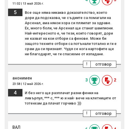
11:02 | 13 май 2026 г.
5
Все още няма никакво доказателство, което
дори да подсказва, че съдиите са помагали на
Арсенал, ама някои хора си плямпат за здраве.
Ех, много боли, че Арсенал ще станат шампиони.
Най-интересното е, че тези, които говорят, дори
не казват на кои отбори са фенове. Може би
защото техните отбори са потънали тотално и ги е
срам да си признаят. Чудя се кога картофите ще
ни благодарят, че ги спасихме от изпадане.
!
отговор
анонимен
3
2
23:58 | 12 май 2026 г.
4
И без него ще разплачат разни фенки на
ливърпул, *** с, *** ю и най- вече на клетниците от
тотенхам да плачат горчиво :)))
!
отговор
ВАЛ