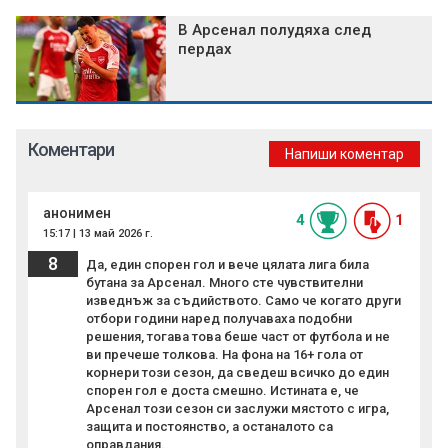
В Арсенал полудяха след
пердах
Коментари
Напиши коментар
анонимен
4
1
15:17 | 13 май 2026 г.
8
Да, един спорен гол и вече цялата лига била
бутана за Арсенал. Много сте чувствителни
изведнъж за съдийството. Само че когато други
отбори години наред получаваха подобни
решения, тогава това беше част от футбола и не
ви пречеше толкова. На фона на 16+ гола от
корнери този сезон, да сведеш всичко до един
спорен гол е доста смешно. Истината е, че
Арсенал този сезон си заслужи мястото с игра,
защита и постоянство, а останалото са
оправдания.