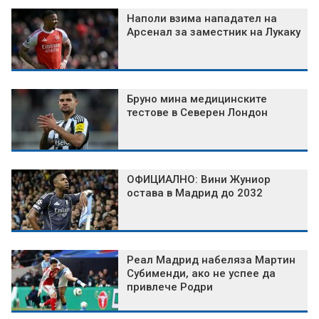
Наполи взима нападател на
Арсенал за заместник на Лукаку
Бруно мина медицинските
тестове в Северен Лондон
ОФИЦИАЛНО: Вини Жуниор
остава в Мадрид до 2032
Реал Мадрид набеляза Мартин
Субименди, ако не успее да
привлече Родри