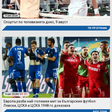
9 авг 2026
Спортът по телевизията днес, 9 авуст
ТВ ПРОГРАМА
6 авг 2026 |
11
Европа разби най-големия мит за българския футбол:
Левски, ЦСКА и ЦСКА 1948 го доказаха
ФЕН ЗОНА