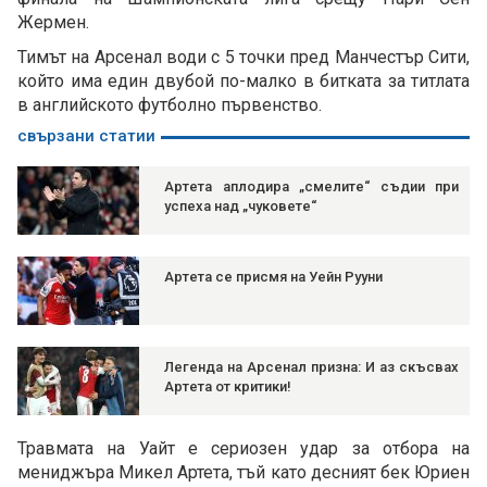
Жермен.
Тимът на Арсенал води с 5 точки пред Манчестър Сити,
който има един двубой по-малко в битката за титлата
в английското футболно първенство.
свързани статии
Артета аплодира „смелите“ съдии при
успеха над „чуковете“
Артета се присмя на Уейн Рууни
Легенда на Арсенал призна: И аз скъсвах
Артета от критики!
Травмата на Уайт е сериозен удар за отбора на
мениджъра Микел Артета, тъй като десният бек Юриен