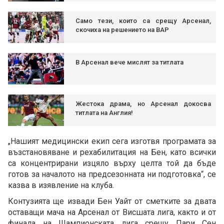
Само тези, които са срещу Арсенал,
скочиха на решението на ВАР
В Арсенал вече мислят за титлата
Жестока драма, но Арсенал докосва
титлата на Англия!
„Нашият медицински екип сега изготвя програмата за
възстановяване и рехабилитация на Бен, като всички
са концентрирани изцяло върху целта той да бъде
готов за началото на предсезонната ни подготовка“, се
казва в изявление на клуба.
Контузията ще извади Бен Уайт от сметките за двата
оставащи мача на Арсенал от Висшата лига, както и от
финала на Шампионската лига срещу Пари Сен