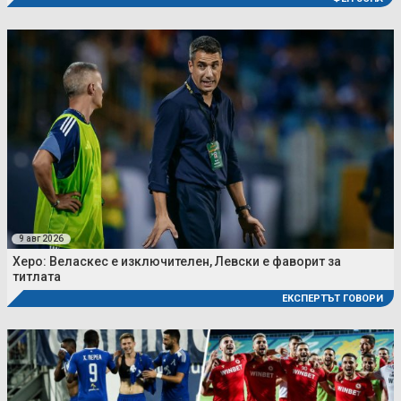
9 авг 2026
Херо: Веласкес е изключителен, Левски е фаворит за
титлата
ЕКСПЕРТЪТ ГОВОРИ