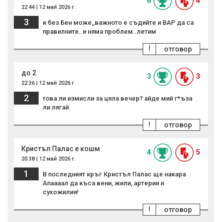
6
4
22:44 | 12 май 2026 г.
3
и без Бен може,,важното е съдийте и ВАР да са
правилните..и няма проблем..летим
!
отговор
до 2
3
3
22:36 | 12 май 2026 г.
2
това ли измисли за цяла вечер? айде мий г*ъза
ли лягай
!
отговор
Кристъл Палас е кошм
4
5
20:38 | 12 май 2026 г.
1
В последният кръг Кристъл Палас ще накара
Апаааал да къса вени, жили, артерии и
сухожилия!
!
отговор