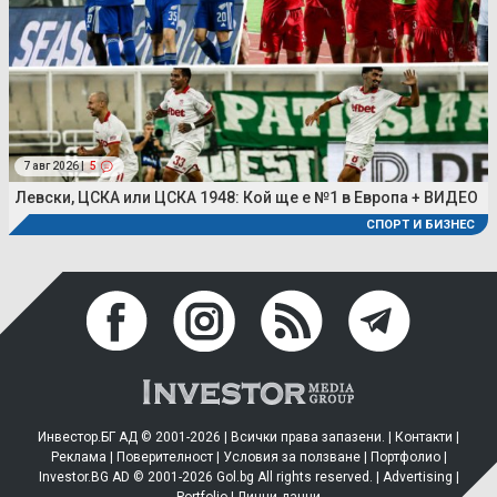
7 авг 2026 |
5
Левски, ЦСКА или ЦСКА 1948: Кой ще е №1 в Европа + ВИДЕО
СПОРТ И БИЗНЕС
Инвестор.БГ АД © 2001-2026 | Всички права запазени. |
Контакти
|
Реклама
|
Поверителност
|
Условия за ползване
|
Портфолио
|
Investor.BG AD © 2001-2026 Gol.bg All rights reserved. |
Advertising
|