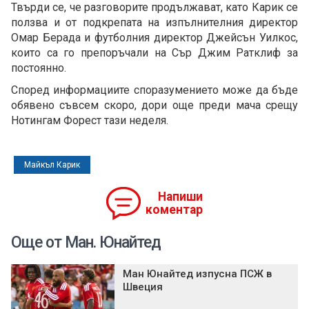
Твърди се, че разговорите продължават, като Карик се
ползва и от подкрепата на изпълнителния директор
Омар Берада и футболния директор Джейсън Уилкос,
които са го препоръчали на Сър Джим Ратклиф за
постоянно.
Според информациите споразумението може да бъде
обявено съвсем скоро, дори още преди мача срещу
Нотингам Форест тази неделя.
Майкъл Карик
Напиши
коментар
Още от Ман. Юнайтед
Ман Юнайтед изпусна ПСЖ в
Швеция