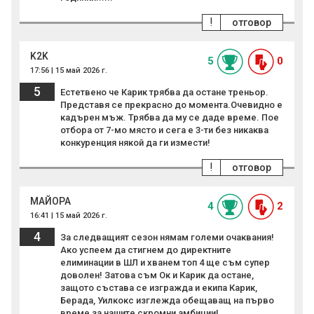
!
отговор
K2K
5
0
17:56 | 15 май 2026 г.
5
Естетвено че Карик трябва да остане треньор.
Представя се прекрасно до момента.Очевидно е
кадърен мъж. Трябва да му се даде време. Пое
отбора от 7-мо място и сега е 3-ти без никаква
конкуренция някой да ги измести!
!
отговор
MAЙОРА
4
2
16:41 | 15 май 2026 г.
4
За следващият сезон нямам големи очаквания!
Ако успеем да стигнем до директните
елиминации в ШЛ и хванем топ 4 ще съм супер
доволен! Затова съм Ок и Карик да остане,
защото състава се изгражда и екипа Карик,
Берада, Уилкокс изглежда обещаващ на първо
време за нашите скромни амбиции!