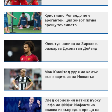
Кристиано Роналдо не е
арогантен, цял живот плува
срещу течението
Ювентус напира за Зиркзее,
разкарва Джонатан Дейвид
Ман Юнайтед удря на камък
със защитник на Нюкасъл
След сериозния натиск върху
шефа на ФИФА: Инфантино
свиква извънредна среща на