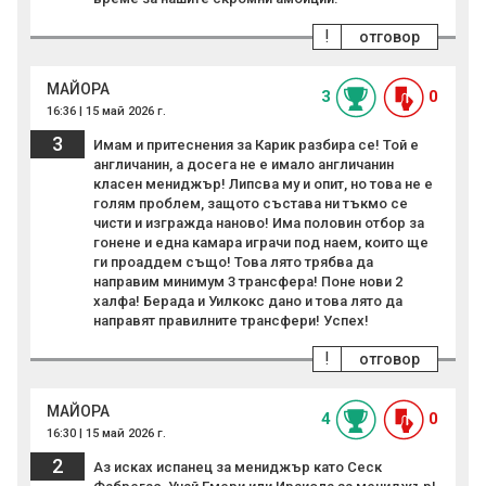
!
отговор
MAЙОРА
3
0
16:36 | 15 май 2026 г.
3
Имам и притеснения за Карик разбира се! Той е
англичанин, а досега не е имало англичанин
класен мениджър! Липсва му и опит, но това не е
голям проблем, защото състава ни тъкмо се
чисти и изгражда наново! Има половин отбор за
гонене и една камара играчи под наем, които ще
ги проаддем също! Това лято трябва да
направим минимум 3 трансфера! Поне нови 2
халфа! Берада и Уилкокс дано и това лято да
направят правилните трансфери! Успех!
!
отговор
MAЙОРА
4
0
16:30 | 15 май 2026 г.
2
Аз исках испанец за мениджър като Сеск