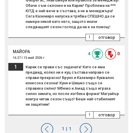
Фабрегас, Унай Емери или Ираиола за мениджър!
Обаче съм склонен и на Карик! Проблема на ***
ЮТД е най-вече в състава, а не в мениджъра!
Сега Каземиро напуска и трябва СПЕШНО да се
намери някой като него, защото иначе
следващият сезон господ да ни е на помощ!
!
отговор
MAЙОРА
4
0
16:27 | 15 май 2026 г.
1
Карик се прави със задачата! Като се има
предвид, колко ни е куц състава направо се
справи прекрасно! Бруно и Каземиро буквално
изнесоха сезона! Куня и Шишко също се
справиха силно! Мбемо и Амад също играха
силно зимата, но после изгбиха форма! Магуайър
изигра читав сезон също! Беше най-стабилният
ни защитник!
!
отговор