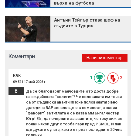
върха на футбола
Антъни Тейлър става шеф на
съдиите в Турция
Коментари
Напиши коментар
К9К
1
2
09:54 | 17 май 2026 г.
6
Да се благодарят манчовците и то доста добре
на съдийската "колегия"! Че половината им точки
са от съдийски аванти!!!Поне половината! Явно
догодина ВАРсенало ще е в немилост, а новия
"фаворит" за титлата е се казва МмЪнгалчестер
Ютд! Ей , да почерпите за авантите, че току виж се
появи някой друг с торба пари пред PGMOL, И пак
ще духате супата, както е през последните 20-ина
годинки......