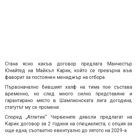
Стана ясно какъв договор предлага Манчестър
Юнайтед на Майкъл Карик, който се превърна във
фаворит за постоянен мениджър на отбора.
Първоначално бившият халф на тима пое състава
временно, но след много силно представяне и
гарантирано място в Шампионската лига догодина,
статутът му се промени.
Според „Атлетик“ Червените дяволи предлагат на
Карик договор за 2 години на специалиста, с опция за
още една, съответно евентуално до лятото на 2029-а.