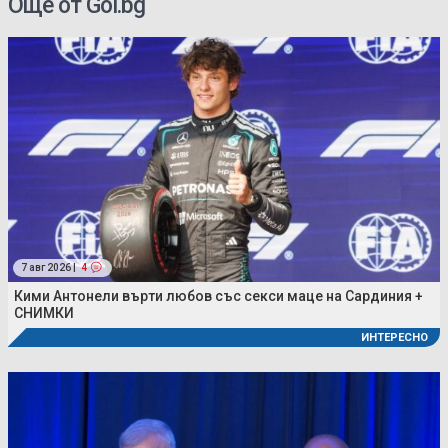
Още от Gol.bg
7 авг 2026 |
4
Кими Антонели върти любов със секси маце на Сардиния +
СНИМКИ
ИНТЕРЕСНО