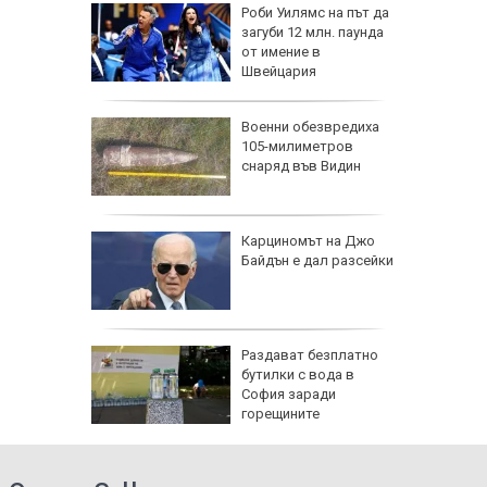
мски
Роби Уилямс на път да
лачинки
загуби 12 млн. паунда
от имение в
Швейцария
утрин" на
Военни обезвредиха
:30 часа:
105-милиметров
атов за
снаряд във Видин
ют в
се полз
ка атака
Карциномът на Джо
без ток
Байдън е дал разсейки
О)
ка Дунав
Раздават безплатно
при
бутилки с вода в
м
София заради
горещините