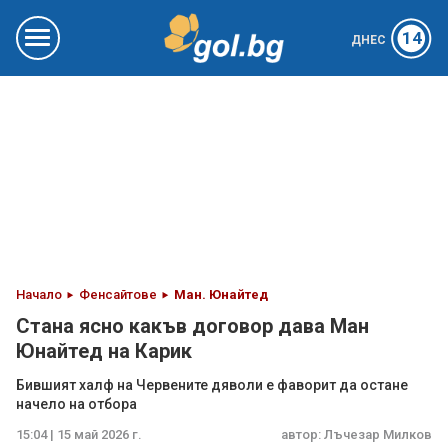
14
ДНЕС
Начало
Фенсайтове
Ман. Юнайтед
Стана ясно какъв договор дава Ман
Юнайтед на Карик
Бившият халф на Червените дяволи е фаворит да остане
начело на отбора
15:04 | 15 май 2026 г.
автор:
Лъчезар Милков