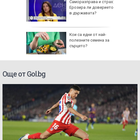
труса в
Саморазправа и страх:
й-малко
Ерозира ли доверието
 болница
в държавата?
a!" до
Кои са едни от най-
 Холивуд
полезните семена за
на
сърцето?
ция
Още от Gol.bg