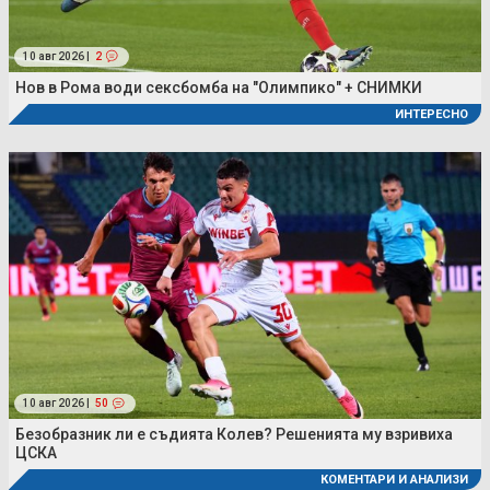
10 авг 2026 |
2
Нов в Рома води сексбомба на "Олимпико" + СНИМКИ
ИНТЕРЕСНО
10 авг 2026 |
50
Безобразник ли е съдията Колев? Решенията му взривиха
ЦСКА
КОМЕНТАРИ И АНАЛИЗИ