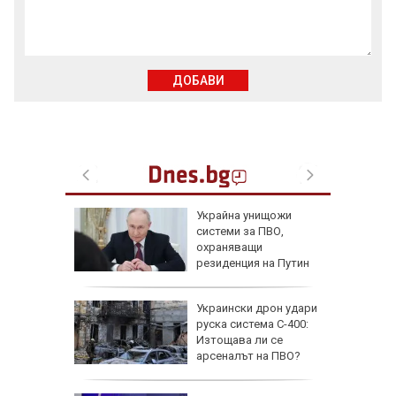
ДОБАВИ
ийството
Украйна унищожи
о бях
системи за ПВО,
исоката
охраняващи
резиденция на Путин
като
Украински дрон удари
агедиите
руска система С-400:
Радомир:
Изтощава ли се
 е
арсеналът на ПВО?