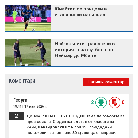
Юнайтед се прицели в
италиански национал
Най-скъпите трансфери в
историята на футбола: от
Неймар до Мбапе
Коментари
Напиши коментар
Георги
2
0
19:41 | 17 май 2026 г.
2
До: МАНЧО БОТЕВЪ ПЛОВДИВНяма да говорим за
през сезона. С един нападател от класата на
Кейн, Левандовски и т.н при 150 създадени
положения за гол поне 30 щеше да е направил