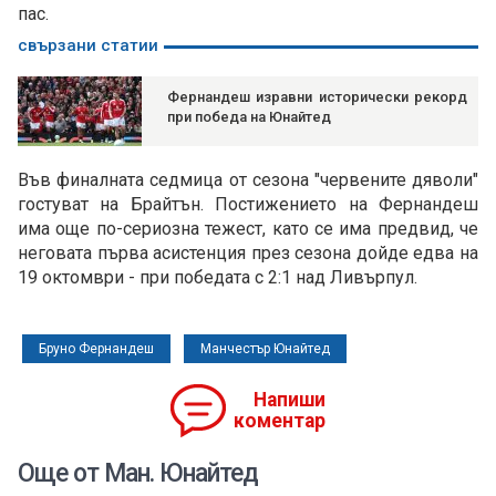
пас.
свързани статии
Фернандеш изравни исторически рекорд
при победа на Юнайтед
Във финалната седмица от сезона "червените дяволи"
гостуват на Брайтън. Постижението на Фернандеш
има още по-сериозна тежест, като се има предвид, че
неговата първа асистенция през сезона дойде едва на
19 октомври - при победата с 2:1 над Ливърпул.
Бруно Фернандеш
Манчестър Юнайтед
Напиши
коментар
Още от Ман. Юнайтед