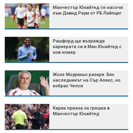
Манчестър Юнайтед се насочи
към Давид Раум от РБ Лайпциг
Рашфорд ще възражда
кариерата си в Ман Юнайтед с
нов номер
Жозе Моуриньо разкри: Бях
наследникът на Сър Алекс, но
избрах Челси
Карик призна за грешка в
Манчестър Юнайтед