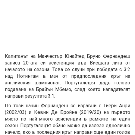
Капитанът на Манчестър Юнайтед Бруно Фернандеш
записа 20-ата си асистенция във Висшата лига от
началото на сезона. Това се случи при победата с 3:2
над Нотингам в мач от предпоследния кръг на
английския шампионат. Португалецът даде голово
подаване на Брайън Мбемо, след което нападателят
направи резултата 3:1.
По този начин Фернандеш се изравни с Тиери Анри
(2002/03) и Кевин Де Бройне (2019/20) на първото
място по най-много асистенции в рамките на един
сезон. Португалецът обаче може да излезе еднолично
начело, ако в последния кръг направи още един голов