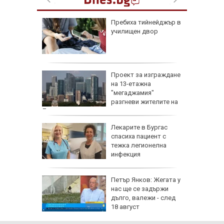
доц.
Пребиха тийнейджър в
езценни
училищен двор
 оцелеем
 на съд
Проект за изграждане
нето на
на 13-етажна
за
"мегаджамия"
разгневи жителите на
Лондон
 Пучини
Лекарите в Бургас
бликата
спасиха пациент с
лощада"
тежка легионелна
инфекция
рху
Петър Янков: Жегата у
ове и
нас ще се задържи
бъде
дълго, валежи - след
ктика,
18 август