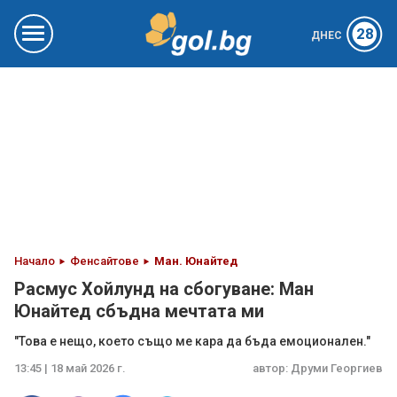
28
ДНЕС
Начало
Фенсайтове
Ман. Юнайтед
Расмус Хойлунд на сбогуване: Ман
Юнайтед сбъдна мечтата ми
"Това е нещо, което също ме кара да бъда емоционален."
13:45 | 18 май 2026 г.
автор:
Друми Георгиев