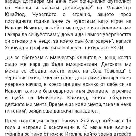
заради договора ми, вече съм официално футболист
на Наполи и казвам „довиждане“ на Манчестър
Юнайтед. Чувството е странно, защото през
последната година вече се чувствам като играч на
Наполи. Начинът, по който ме подкрепяха феновете, ме
накара да се чувствам у дома и да намеря увереността
си отново и е нещо, за което съм благодарен“, написа
Хойлунд в профила си в Instagram, цитиран от ESPN.
„Да се сбогувам с Манчестър Юнайтед е нещо, което
също ме кара да бъда емоционален. Детската ми
мечта се сбъдна, когато играх на „Олд Трафорд“ с
червения екип. Така че голът днес символизира ново
уверено начало, в което ще дам всичко от себе си за
Наполи, както и благодарност към феновете, играчите
и щаба на Манчестър Юнайтед, които сбъднаха
детската ми мечта. Време е за нови мечти, така че нека
ги гоним“, заяви още датският нападател.
През настоящия сезон Расмус Хойлунд отбеляза 15
гола и направи 8 асистенции в 43 мача във всички
турнири за тима от южна Италия, който заема втората