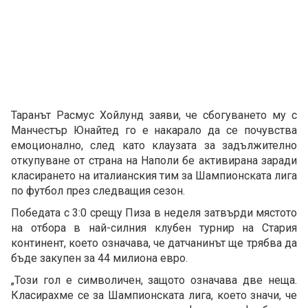
Таранът Расмус Хойлунд заяви, че сбогуването му с
Манчестър Юнайтед го е накарало да се почувства
емоционално, след като клаузата за задължително
откупуване от страна на Наполи бе активирана заради
класирането на италианския тим за Шампионската лига
по футбол през следващия сезон.
Победата с 3:0 срещу Пиза в неделя затвърди мястото
на отбора в най-силния клубен турнир на Стария
континент, което означава, че датчанинът ще трябва да
бъде закупен за 44 милиона евро.
„Този гол е символичен, защото означава две неща.
Класирахме се за Шампионската лига, което значи, че