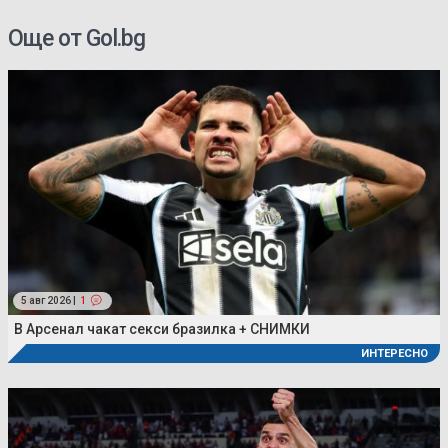
Още от Gol.bg
5 авг 2026 |
1
В Арсенал чакат секси бразилка + СНИМКИ
ИНТЕРЕСНО