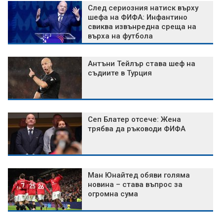
След сериозния натиск върху
шефа на ФИФА: Инфантино
свиква извънредна среща на
върха на футбола
Антъни Тейлър става шеф на
съдиите в Турция
Сеп Блатер отсече: Жена
трябва да ръководи ФИФА
Ман Юнайтед обяви голяма
новина – става въпрос за
огромна сума