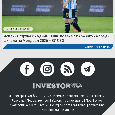
17 юли 2026 |
53
Испания струва с над €400 млн. повече от Аржентина преди
финала на Мондиал 2026 + ВИДЕО
СПОРТ И БИЗНЕС
Инвестор.БГ АД © 2001-2026 | Всички права запазени. |
Контакти
|
Реклама
|
Поверителност
|
Условия за ползване
|
Портфолио
|
Investor.BG AD © 2001-2026 Gol.bg All rights reserved. |
Advertising
|
Portfolio
|
Лични данни