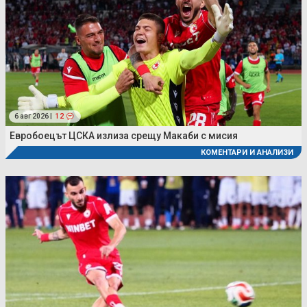
6 авг 2026 |
12
Евробоецът ЦСКА излиза срещу Макаби с мисия
КОМЕНТАРИ И АНАЛИЗИ