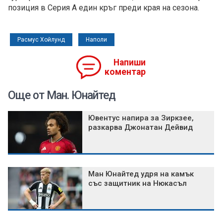
позиция в Серия А един кръг преди края на сезона.
Расмус Хойлунд
Наполи
Напиши
коментар
Още от Ман. Юнайтед
Ювентус напира за Зиркзее,
разкарва Джонатан Дейвид
Ман Юнайтед удря на камък
със защитник на Нюкасъл