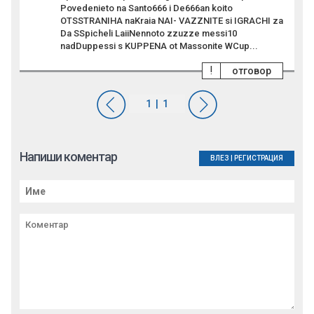
Povedenieto na Santo666 i De666an koito
OTSSTRANIHA naKraia NAI- VAZZNITE si IGRACHI za
Da SSpicheli LaiiNennoto zzuzze messi10
nadDuppessi s KUPPENA ot Massonite WCup...
!
отговор
Напиши коментар
ВЛЕЗ
|
РЕГИСТРАЦИЯ