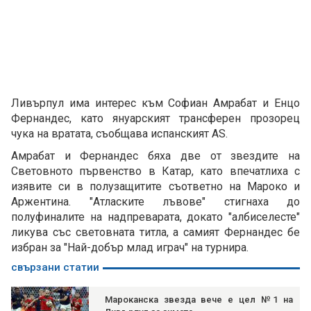
Ливърпул има интерес към Софиан Амрабат и Енцо
Фернандес, като януарският трансферен прозорец
чука на вратата, съобщава испанският AS.
Амрабат и Фернандес бяха две от звездите на
Световното първенство в Катар, като впечатлиха с
изявите си в полузащитите съответно на Мароко и
Аржентина. "Атласките лъвове" стигнаха до
полуфиналите на надпреварата, докато "албиселесте"
ликува със световната титла, а самият Фернандес бе
избран за "Най-добър млад играч" на турнира.
свързани статии
Мароканска звезда вече е цел №1 на