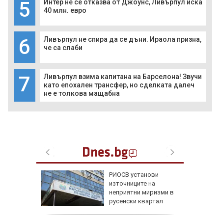
5
Интер не се отказва от Джоунс, Ливърпул иска
40 млн. евро
6
Ливърпул не спира да се дъни. Ираола призна,
че са слаби
7
Ливърпул взима капитана на Барселона! Звучи
като епохален трансфер, но сделката далеч
не е толкова мащабна
зкриха
РИОСВ установи
ежа на
източниците на
неприятни миризми в
русенски квартал