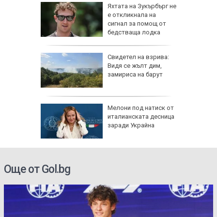
елова
Яхтата на Зукърбърг не
 Събрах
е откликнала на
я опит и
сигнал за помощ от
бедстваща лодка
овен
Свидетел на взрива:
ика в
Видя се жълт дим,
ия,
замириса на барут
 дронове
от 7,4
Мелони под натиск от
олумбия,
италианската десница
щети
заради Украйна
Още от Gol.bg