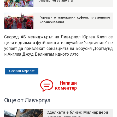
Ливърпул за зимата
Горещите мароканки куфеят, пламенните
испанки плачат
Според AS мениджърът на Ливърпул Юрген Клоп се
цели в двамата футболисти, в случай че "червените" не
успеят да привлекат сензацията на Борусия Дортмунд
и Англия Джуд Белингам идното лято.
Софиан Амрабат
Напиши
коментар
Още от Ливърпул
Сделката е близо: Милиардери