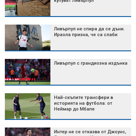
купуват Ливърпул
Ливърпул не спира да се дъни.
Ираола призна, че са слаби
Ливърпул с грандиозна издънка
Най-скъпите трансфери в
историята на футбола: от
Неймар до Мбапе
Интер не се отказва от Джоунс,