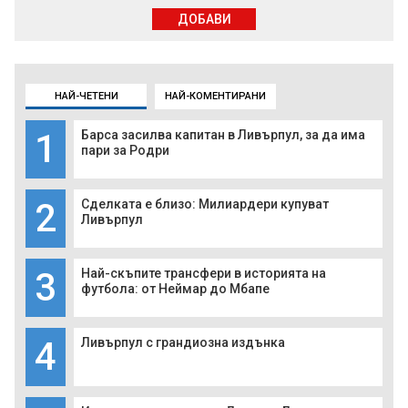
ДОБАВИ
НАЙ-ЧЕТЕНИ
НАЙ-КОМЕНТИРАНИ
1
Барса засилва капитан в Ливърпул, за да има
пари за Родри
2
Сделката е близо: Милиардери купуват
Ливърпул
3
Най-скъпите трансфери в историята на
футбола: от Неймар до Мбапе
4
Ливърпул с грандиозна издънка