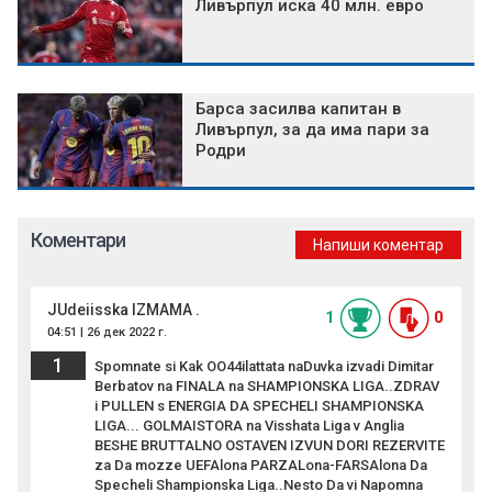
Ливърпул иска 40 млн. евро
Барса засилва капитан в
Ливърпул, за да има пари за
Родри
Коментари
Напиши коментар
JUdeiisska IZMAMA .
1
0
04:51 | 26 дек 2022 г.
1
Spomnate si Kak OO44ilattata naDuvka izvadi Dimitar
Berbatov na FINALA na SHAMPIONSKA LIGA..ZDRAV
i PULLEN s ENERGIA DA SPECHELI SHAMPIONSKA
LIGA... GOLMAISTORA na Visshata Liga v Anglia
BESHE BRUTTALNO OSTAVEN IZVUN DORI REZERVITE
za Da mozze UEFAlona PARZALona-FARSAlona Da
Specheli Shampionska Liga..Nesto Da vi Napomna