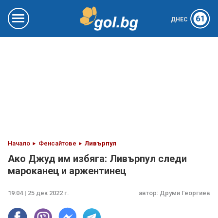
61
ДНЕС
Начало
Фенсайтове
Ливърпул
Ако Джуд им избяга: Ливърпул следи
мароканец и аржентинец
19:04 | 25 дек 2022 г.
автор:
Друми Георгиев