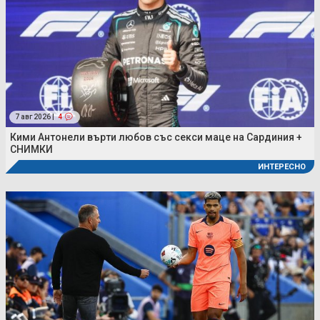
7 авг 2026 |
4
Кими Антонели върти любов със секси маце на Сардиния +
СНИМКИ
ИНТЕРЕСНО