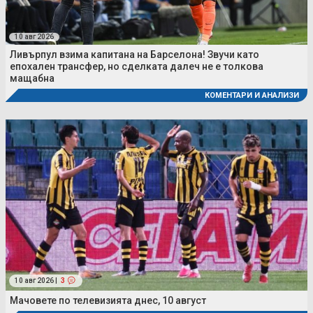
10 авг 2026
Ливърпул взима капитана на Барселона! Звучи като
епохален трансфер, но сделката далеч не е толкова
мащабна
КОМЕНТАРИ И АНАЛИЗИ
10 авг 2026 |
3
Мачовете по телевизията днес, 10 август