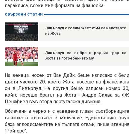
параклиса, всеки във формата на фланелка.
свързани статии
Ливърпул с голям жест към семейството
на Жота
Ливърпул се събра в родния град на
Жота за погребението му
На венеца, носен от Ван Дайк, беше изписано с бели
цветя числото 20, което Жота носеше на фланелката
си в Ливърпул. На другия беше изписан номер 30,
който носеше братът на Жота - Андре Силва за ФК
Пеняфиел във втора португалска дивизия.
Облечени в черно и с наведени глави, съотборниците
влязоха в църквата в мълчание. Единственият звук
бяха аплодисментите на тълпата отвън, пише агенция
"Ройтерс".