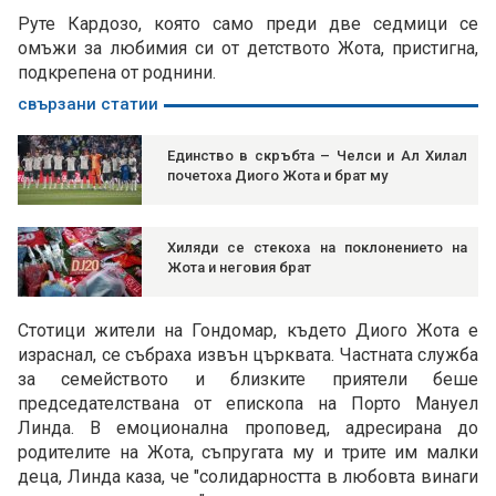
Руте Кардозо, която само преди две седмици се
омъжи за любимия си от детството Жота, пристигна,
подкрепена от роднини.
свързани статии
Единство в скръбта – Челси и Ал Хилал
почетоха Диого Жота и брат му
Хиляди се стекоха на поклонението на
Жота и неговия брат
Стотици жители на Гондомар, където Диого Жота е
израснал, се събраха извън църквата. Частната служба
за семейството и близките приятели беше
председателствана от епископа на Порто Мануел
Линда. В емоционална проповед, адресирана до
родителите на Жота, съпругата му и трите им малки
деца, Линда каза, че "солидарността в любовта винаги