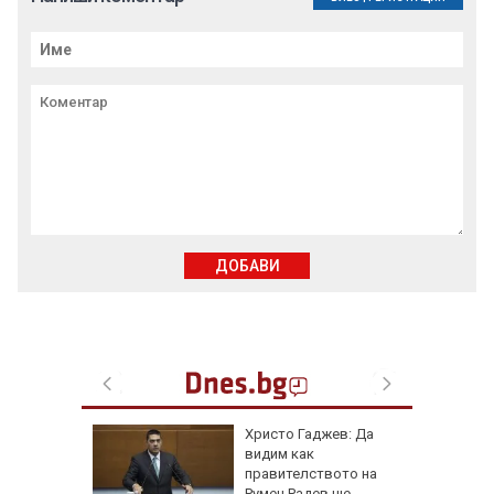
ДОБАВИ
се 23 000
Христо Гаджев: Да
т УЕФА
видим как
правителството на
Румен Радев ще