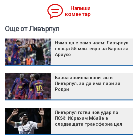
Напиши
коментар
Още от Ливърпул
Няма да е само наем: Ливърпул
плаща 55 млн. евро на Барса за
Араухо
Барса засилва капитан в
Ливърпул, за да има пари за
Родри
Ливърпул готви нов удар по
ПСЖ: Ибрахим Мбайе е
следващата трансферна цел