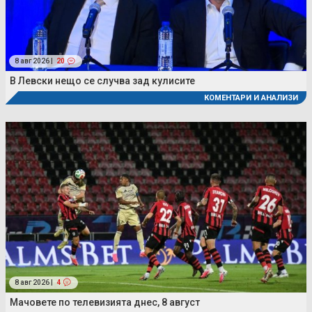
8 авг 2026 |
20
В Левски нещо се случва зад кулисите
КОМЕНТАРИ И АНАЛИЗИ
8 авг 2026 |
4
Мачовете по телевизията днес, 8 август