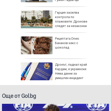
защити националния ни интерес
гра за
Гърция засилва
ежка
контрола по
лси"
плажовете: Дронове
следят за незаконни
чадъри и ограничен достъп
рай
Рецептата Dnes:
ински,
Бананов кекс с
 е
шоколад
 край
Дронът, паднал край
Кардам, е украински:
асково -
Няма данни за
 къщи и
умишлен инцидент
Още от Gol.bg