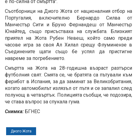
е по-силна от смъртта".
Съотборници на Диого Жота от националния отбор на
Португалия, включително Бернардо Силва от
Манчестър Сити и Бруно Фернандеш от Манчестър
Юнайтед, също присъстваха на службата. Близкият
приятел на Жота Рубен Невеш, който само преди
часове игра за своя Ал Хилал срещу Флуминензе в
Съединените щати също бе успял да пристигне
навреме за погребението.
Смъртта на Жота на 28-годишна възраст разтърси
футболния свят. Смята се, че братята са пътували към
ферибот в Испания, за да заминат за Великобритания,
когато автомобилът излязъл от пътя и се запалил след
полунощ в четвъртък. Полицията съобщи, че подозира,
че става въпрос за спукала гума.
Снимка:
БГНЕС
Диого Жота