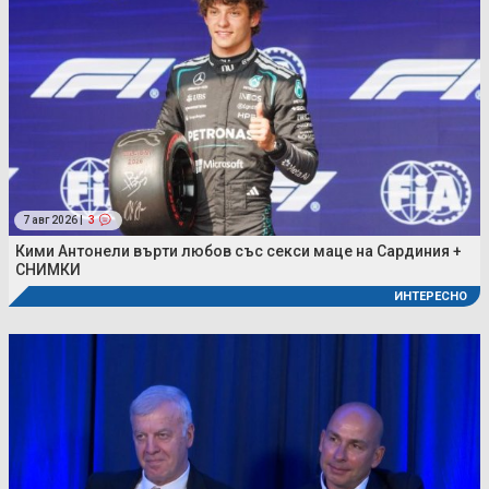
7 авг 2026 |
3
Кими Антонели върти любов със секси маце на Сардиния +
СНИМКИ
ИНТЕРЕСНО