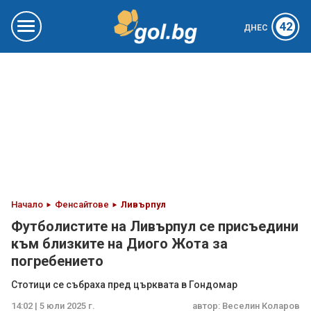
42
ДНЕС
Начало
Фенсайтове
Ливърпул
Футболистите на Ливърпул се присъедини
към близките на Диого Жота за
погребението
Стотици се събраха пред църквата в Гондомар
14:02 | 5 юли 2025 г.
автор:
Веселин Коларов