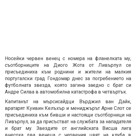
Носейки червен венец с номера на фланелката му,
съотборниците на Диого Жота от Ливърпул се
присъединиха към роднини и жители на малкия
португалски град Гондомар днес за погребението на
футболната звезда, която загина заедно с брат си
Андре Силва в автомобилна катастрофа в четвъртък.
Капитанът на мърсисайдци Върджил ван Дайк,
вратарят Куивин Келъхър и мениджърът Арне Слот се
присъединиха към бивши и настоящи съотборници на
Ливърпул, за да присъстват на службата за нападателя
и брат му. Звездите от английската Висша лига
внесоха два венеца с червения цвят на клуба в