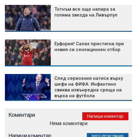
Тотнъм все още напира за
голяма звезда на Ливърпул
Еуфория! Салах пристигна при
новия си сензационен отбор
След сериозния натиск върху
шефа на ФИФА: Инфантино
свиква извънредна среща на
върха на футбола
Коментари
Напиши коментар
Няма коментари
Напиши коментар
ВЛЕЗ
|
РЕГИСТРАЦИЯ