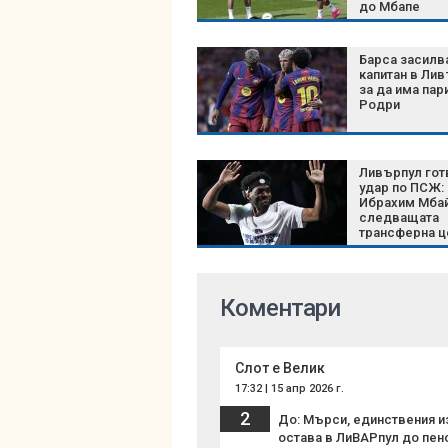
до Мбапе
Барса засилв
капитан в Лив
за да има пар
Родри
Ливърпул гот
удар по ПСЖ:
Ибрахим Мбай
следващата
трансферна ц
Коментари
Слот е Велик
17:32 | 15 апр 2026 г.
2
До: Мърси, единствения из
остава в ЛиВАРпул до пенс