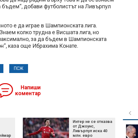
 бъдем“, добави футболистът на Ливърпул
ото е да играе в Шампионската лига.
Знаем колко трудна е Висшата лига, но
максимално, за да бъдем в Шампионската
н“, каза още Ибрахима Конате.
ПСЖ
Напиши
коментар
Интер не се отказва
от Джоунс,
Нетаняху отхвърли
Ливърпул иска 40
плана на Тръмп за
Неймар
млн. евро