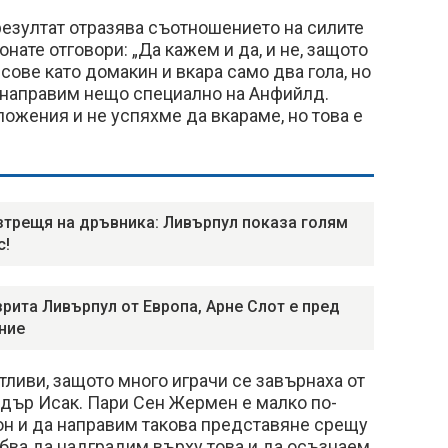
резултат отразява съотношението на силите
нате отговори: „Да кажем и да, и не, защото
ве като домакин и вкара само два гола, но
 направим нещо специално на Анфийлд.
жения и не успяхме да вкараме, но това е
зтрещя на дръвника: Ливърпул показа голям
с!
рита Ливърпул от Европа, Арне Слот е пред
ние
тливи, защото много играчи се завърнаха от
ндър Исак. Пари Сен Жермен е малко по-
он и да направим такова представяне срещу
рябва да надградим върху това и да осъзнаем