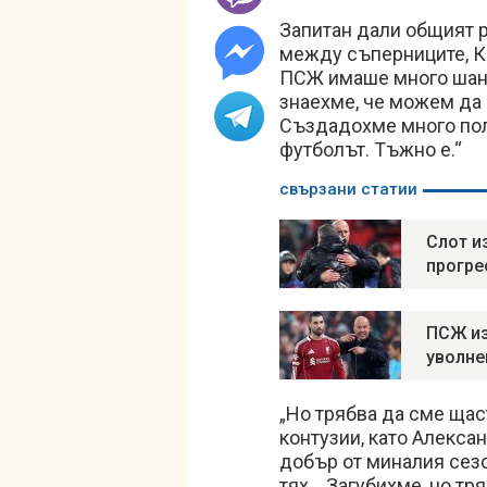
Запитан дали общият 
между съперниците, Ко
ПСЖ имаше много шансо
знаехме, че можем да
Създадохме много поло
футболът. Тъжно е.“
свързани статии
Слот и
прогре
ПСЖ из
уволне
„Но трябва да сме щас
контузии, като Алекса
добър от миналия сез
тях... Загубихме, но т