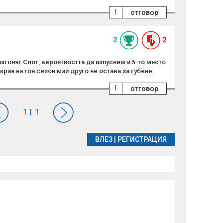
!
отговор
2
2
изгонят Слот, вероятността да изпуснем и 5-то място
края на тоя сезон май друго не остава за губене.
!
отговор
ВЛЕЗ
|
РЕГИСТРАЦИЯ