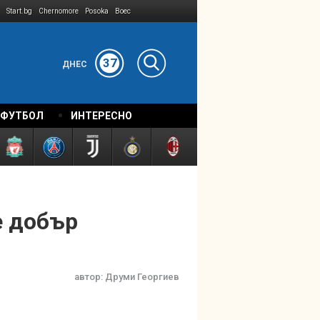
Start.bg
Chernomore
Posoka
Boec
37
ДНЕС
 ФУТБОЛ
ИНТЕРЕСНО
е добър
автор:
Друми Георгиев