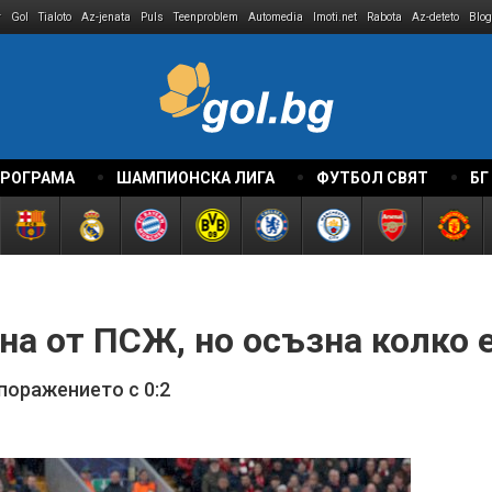
r
Gol
Tialoto
Az-jenata
Puls
Teenproblem
Automedia
Imoti.net
Rabota
Az-deteto
Blog
ПРОГРАМА
ШАМПИОНСКА ЛИГА
ФУТБОЛ СВЯТ
БГ
на от ПСЖ, но осъзна колко 
поражението с 0:2