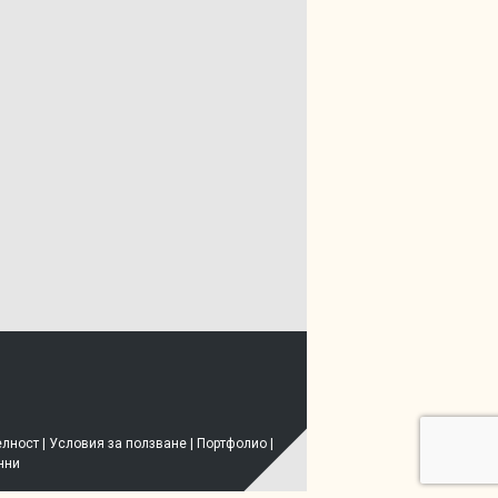
елност
|
Условия за ползване
|
Портфолио
|
нни