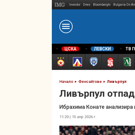
Investor
Dnes
Bloombergtv
Bulgaria On Ai
Megavselena.bg
ЦСКА
ЛЕВСКИ
ТВ 
Начало
Фенсайтове
Ливърпул
Ливърпул отпад
Ибрахима Конате анализира 
11:20 | 15 апр 2026 г.