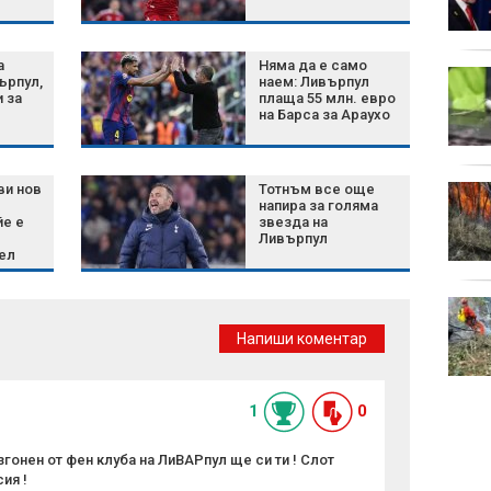
Газа: Израел няма да
се изтегли
а
Няма да е само
Дрогиран шофьор
ърпул,
наем: Ливърпул
предложи 100 евро
и за
плаща 55 млн. евро
на Барса за Араухо
подкуп на полицаи
край Поморие
ви нов
Тотнъм все още
Голям пожар затвори
напира за голяма
Подбалканския път
е е
звезда на
край Сливен, спират
Ливърпул
влаковете
ел
Хеликоптер се разби в
Рио де Жанейро, има
Напиши коментар
загинали
1
0
гонен от фен клуба на ЛиВАРпул ще си ти ! Слот
ия !