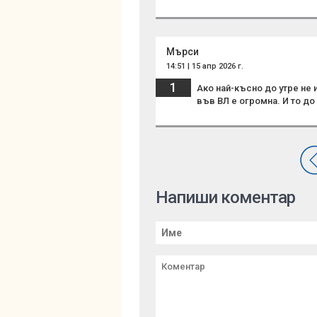
Мърси
14:51 | 15 апр 2026 г.
1
Ако най-късно до утре не 
във ВЛ е огромна. И то до 
Напиши коментар