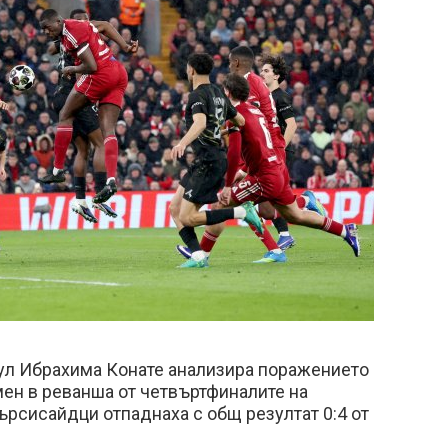
ул Ибрахима Конате анализира поражението
мен в реванша от четвъртфиналите на
рсисайдци отпаднаха с общ резултат 0:4 от