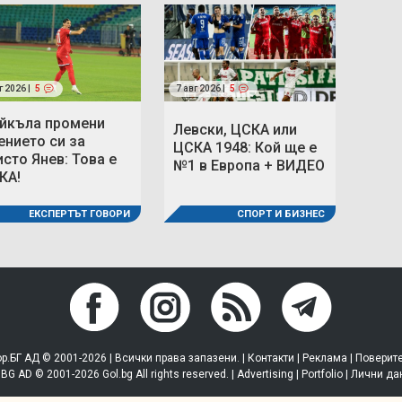
г 2026 |
5
7 авг 2026 |
5
йкъла промени
Левски, ЦСКА или
ението си за
ЦСКА 1948: Кой ще е
исто Янев: Това е
№1 в Европа + ВИДЕО
КА!
ЕКСПЕРТЪТ ГОВОРИ
СПОРТ И БИЗНЕС
р.БГ АД © 2001-2026 | Всички права запазени. |
Контакти
|
Реклама
|
Поверит
.BG AD © 2001-2026 Gol.bg All rights reserved. |
Advertising
|
Portfolio
|
Лични да