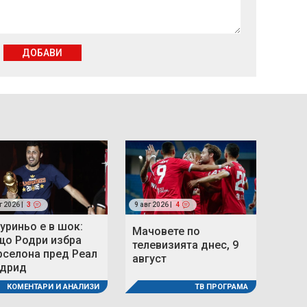
ДОБАВИ
г 2026 |
3
9 авг 2026 |
4
уриньо е в шок:
Мачовете по
що Родри избра
телевизията днес, 9
рселона пред Реал
август
дрид
ТВ ПРОГРАМА
КОМЕНТАРИ И АНАЛИЗИ