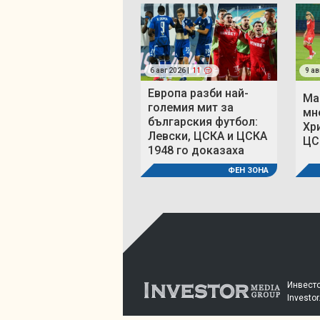
6 авг 2026 |
11
9 ав
Европа разби най-
Ма
големия мит за
мн
българския футбол:
Хр
Левски, ЦСКА и ЦСКА
ЦС
1948 го доказаха
ФЕН ЗОНА
Инвесто
Investor