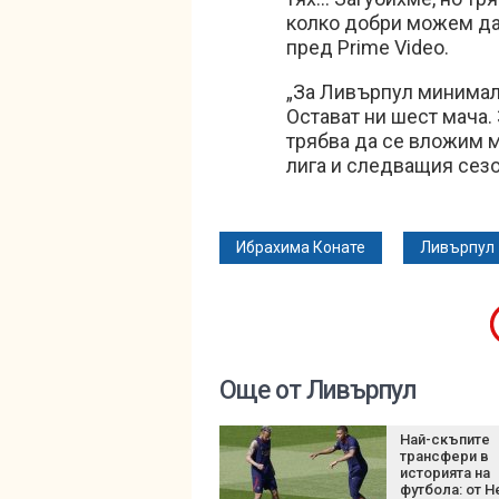
колко добри можем да
пред Prime Video.
„За Ливърпул минималн
Остават ни шест мача. 
трябва да се вложим 
лига и следващия сезо
Ибрахима Конате
Ливърпул
Още от Ливърпул
Най-скъпите
трансфери в
историята на
футбола: от 