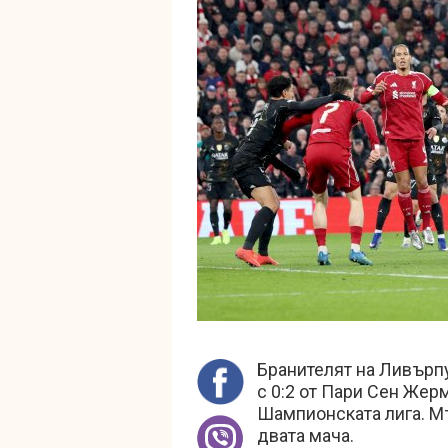
Бранителят на Ливърп
с 0:2 от Пари Сен Жер
Шампионската лига. Мъ
двата мача.