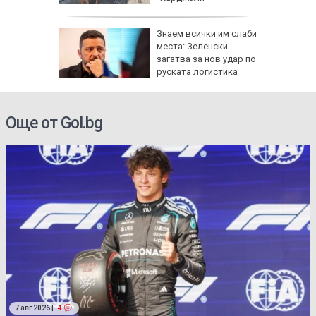
Знаем всички им слаби
ените да
места: Зеленски
ите си
загатва за нов удар по
руската логистика
Още от Gol.bg
7 авг 2026 |
4