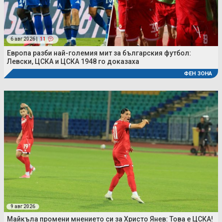
6 авг 2026 |
11
Европа разби най-големия мит за българския футбол:
Левски, ЦСКА и ЦСКА 1948 го доказаха
ФЕН ЗОНА
9 авг 2026
Майкъла промени мнението си за Христо Янев: Това е ЦСКА!