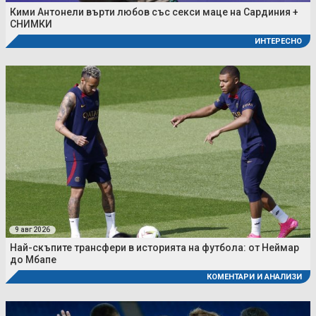
Кими Антонели върти любов със секси маце на Сардиния +
СНИМКИ
ИНТЕРЕСНО
9 авг 2026
Най-скъпите трансфери в историята на футбола: от Неймар
до Мбапе
КОМЕНТАРИ И АНАЛИЗИ