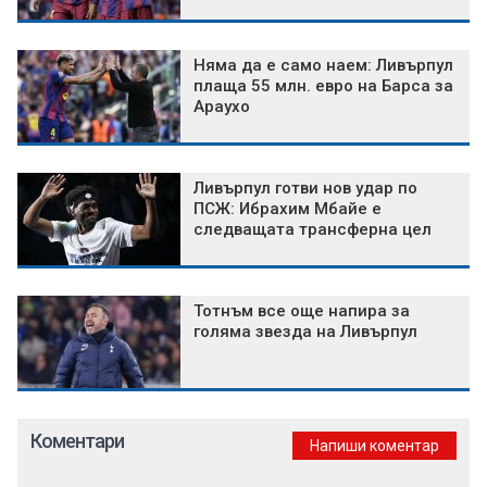
Няма да е само наем: Ливърпул
плаща 55 млн. евро на Барса за
Араухо
Ливърпул готви нов удар по
ПСЖ: Ибрахим Мбайе е
следващата трансферна цел
Тотнъм все още напира за
голяма звезда на Ливърпул
Коментари
Напиши коментар