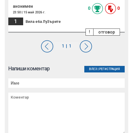
анонимен
0
0
23:50 | 15 май 2026 г.
1
Вила е6а Лу3ърите
!
отговор
Напиши коментар
ВЛЕЗ
|
РЕГИСТРАЦИЯ