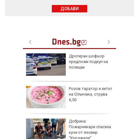
ДОБАВИ
 разби в
Дрогиран шофьор
о, има
предложи подкуп на
полицаи
азлични
Розов таратор е хитът
тува в
на Слънчака, струва
6,50
ра край
Добрина:
раинец
Пожарникари спасиха
ка си и
куче от язовир
га
“Кърджали”