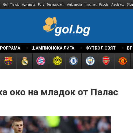
r
Gol
Tialoto
Az-jenata
Puls
Teenproblem
Automedia
Imoti.net
Rabota
Az-deteto
Blog
ПРОГРАМА
ШАМПИОНСКА ЛИГА
ФУТБОЛ СВЯТ
БГ
а око на младок от Палас