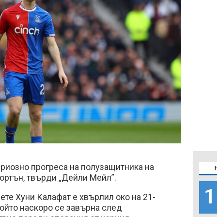
риозно прогреса на полузащитника на
ортън, твърди „Дейли Мейл”.
1
ете Хуни Калафат е хвърлил око на 21-
ойто наскоро се завърна след