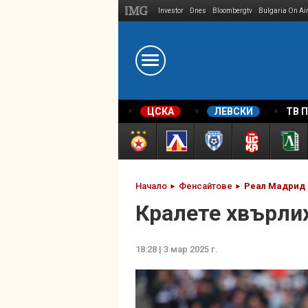
Investor
Dnes
Bloombergtv
Bulgaria On Ai
Megavselena.bg
ЦСКА
ЛЕВСКИ
ТВ 
Начало
Фенсайтове
Реал Мадрид
Кралете хвърлих
18:28 | 3 мар 2025 г.