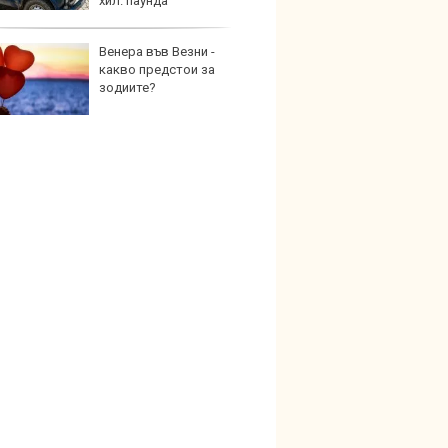
хил. паунда
Венера във Везни -
Карав
какво предстои за
най-г
зодиите?
недос
елект