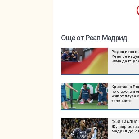
Още от Реал Мадрид
Родри иска в 
Реал се нацуп
няма да търс
Кристиано Ро
не е ароганте
живот плува 
течението
ОФИЦИАЛНО: 
Жуниор остав
Мадрид до 20