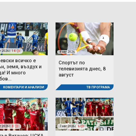
г 2026 |
14
8 авг 2026
Левски всичко е
Спортът по
ън, земя, въздух и
телевизията днес, 8
да! И много
август
ов...
ТВ ПРОГРАМА
КОМЕНТАРИ И АНАЛИЗИ
г 2026 |
3
7 авг 2026 |
5
тър Витанов: ЦСКА