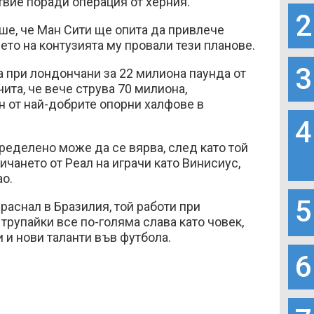
вие поради операция от херния.
2
ше, че Ман Сити ще опита да привлече
ето на контузията му провали тези планове.
3
 при лондончани за 22 милиона паунда от
чита, че вече струва 70 милиона,
 от най-добрите опорни халфове в
4
ределено може да се вярва, след като той
ичането от Реал на играчи като Винисиус,
ао.
5
раснал в Бразилия, той работи при
 трупайки все по-голяма слава като човек,
 и нови таланти във футбола.
6