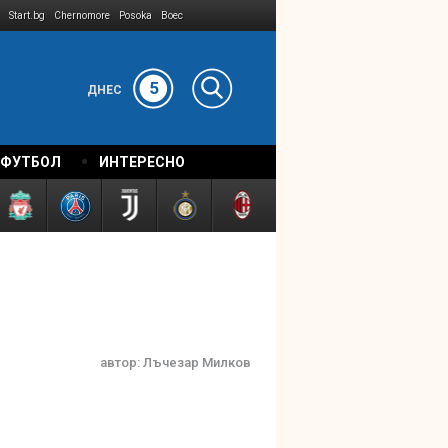
Start.bg
Chernomore
Posoka
Boec
5
ДНЕС
 ФУТБОЛ
ИНТЕРЕСНО
автор:
Лъчезар Милков