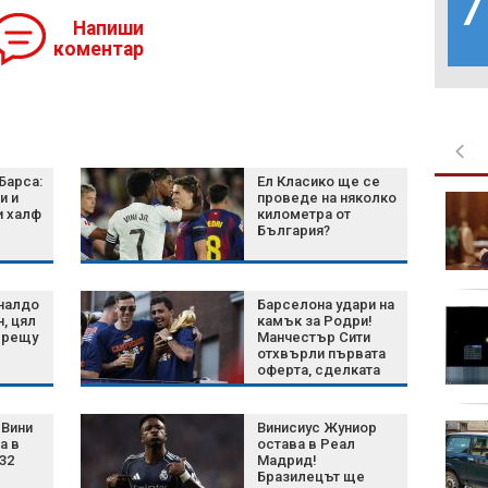
7
Напиши
коментар
Барса:
Ел Класико ще се
и и
проведе на няколко
Църковен празник на 8
и халф
километра от
август: Какво носи
България?
денят на Св. Мирон и
какво не бива да
правим
налдо
Барселона удари на
По-добър живот за 3
н, цял
камък за Родри!
зодии по време на
срещу
Манчестър Сити
отхвърли първата
директното движение
оферта, сделката
на Венера на 8 август
влиза в решителна
2026 г.
фаза
Вини
Винисиус Жуниор
Кои 6 семена са най-
а в
остава в Реал
добрият съюзник на
32
Мадрид!
сърцето?
Бразилецът ще