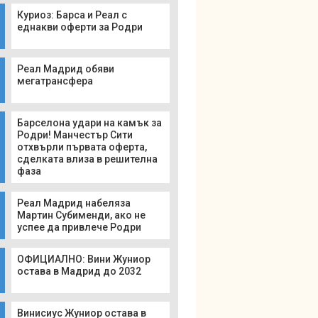
Куриоз: Барса и Реал с
еднакви оферти за Родри
Реал Мадрид обяви
мегатрансфера
Барселона удари на камък за
Родри! Манчестър Сити
отхвърли първата оферта,
сделката влиза в решителна
фаза
Реал Мадрид набеляза
Мартин Субименди, ако не
успее да привлече Родри
ОФИЦИАЛНО: Вини Жуниор
остава в Мадрид до 2032
Винисиус Жуниор остава в