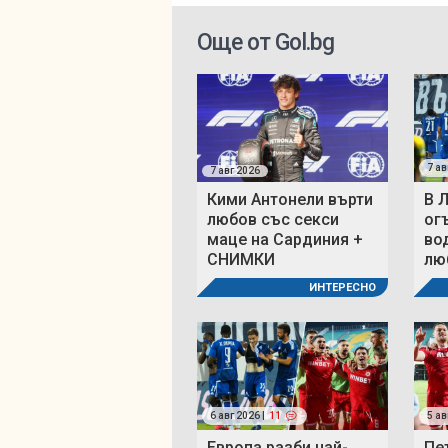
Още от Gol.bg
7 ав
7 авг 2026
Кими Антонели върти
В 
любов със секси
ог
маце на Сардиния +
во
СНИМКИ
люб
ИНТЕРЕСНО
6 авг 2026 |
11
5 ав
Европа разби най-
Пе