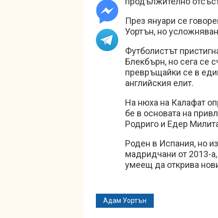
продължително отсъст
През януари се говоре
Уортън, но усложняван
Футболистът пристигна
Блекбърн, но сега се с
превръщайки се в един
английския елит.
На нюха на Калафат оп
бе в основата на привл
Родриго и Едер Милит
Роден в Испания, но из
мадридчани от 2013-а,
умеещ да открива нови
Адам Уортън