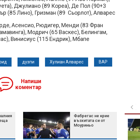
ета), Джулиано (89 Кореа), Де Пол (90+3
ър (85 Лино), Гризман (89 Сьорлот), Алварес
рде, Асенсио, Рюдигер, Менди (83 Фран
амавинга), Модрич (65 Васкес), Белингам,
ас), Винисиус (115 Ендрик), Мбапе
рид
дузпи
Хулиан Алварес
ВАР
Напиши
коментар
иалния
Фабрегас не крие
пеща
възхитата си от
"Интер" (Маями) загуби
Моуриньо
от "Монтерей" без
Меси и Суарес