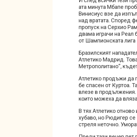
И след всички тези про
ата минута Мбапе проб
Винисиус взе да изпъл
над вратата. Според 
пропуск на Серхио Ра
двама играчи на Реал 
от Шампионската лига 
Бразилският нападател
Атлетико Мадрид. Това
Метрополитано“, къдет
Атлетико продъжи да 
бе спасен от Куртоа. Т
влезе в продължения.
които можеха да вляз
В тях Атлетико отново
хубаво, но Рюдигер се
стреля неточно. Умора
Преди тази вечер пет