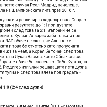
И в петте случая Реал Мадрид печелеше,
ла на Шампионската лига през 2016 г.
дузпа и я реализира хладнокръвно. Сьорлот
равни резултата до 1:1 при дузпите.
ионен след това за 2:1. Въпреки че се
ението Хулиан Алварес заби топката под
от ВАР обаче се оказа, че Алварес е
ката и това бе отчетено като пропусната
и 3:1 за Реал, а Корея бе точен след това.
ето на Лукас Васкес, което Облак спаси.
оренте обаче бе спасена от Тибо Куртоа, за
:2. Рюдигер изпълни решаващата пета дузпа.
 тя тупна и след това влезе под гредата –
л.
1:0 (2:4 след дузпи)
оренте, Хименес, Лангле (91 Льо Норман),