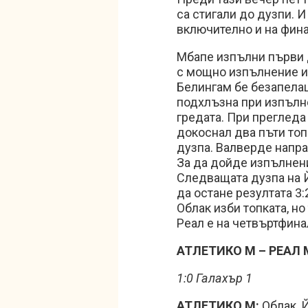
са стигали до дузпи. 
включително и на фина
Мбапе изпълни първи 
с мощно изпълнение из
Белингам бе безапелац
подхлъзна при изпълн
гредата. При прегледа 
докоснал два пъти топ
дузпа. Валверде направ
За да дойде изпълнени
Следващата дузпа на Й
да остане резултата 3
Облак изби топката, но
Реал е на четвъртфина
АТЛЕТИКО М – РЕАЛ М 
1:0 Галахър 1
АТЛЕТИКО М:
Облак, Й