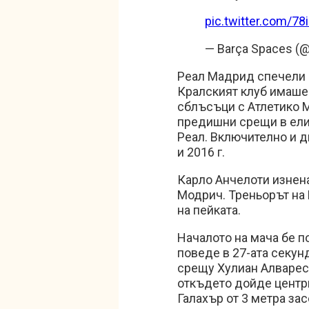
pic.twitter.com/78
— Barça Spaces (
Реал Мадрид спечели 
Кралският клуб имаше
сблъсъци с Атлетико М
предишни срещи в ели
Реал. Включително и д
и 2016 г.
Карло Анчелоти изнен
Модрич. Треньорът на 
на пейката.
Началото на мача бе 
поведе в 27-ата секун
срещу Хулиан Алварес,
откъдето дойде центри
Галахър от 3 метра зас