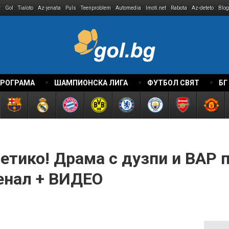
r
Gol
Tialoto
Az-jenata
Puls
Teenproblem
Automedia
Imoti.net
Rabota
Az-deteto
Blog
ПРОГРАМА
ШАМПИОНСКА ЛИГА
ФУТБОЛ СВЯТ
БГ
етико! Драма с дузпи и ВАР п
енал + ВИДЕО