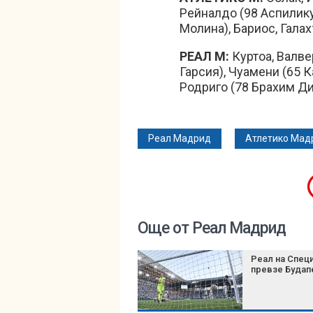
Рейналдо (98 Аспилику
Молина), Бариос, Галах
РЕАЛ М:
Куртоа, Валве
Гарсия), Чуамени (65 К
Родриго (78 Брахим Ди
Реал Мадрид
Атлетико Мад
Още от Реал Мадрид
Реал на Спец
превзе Буда