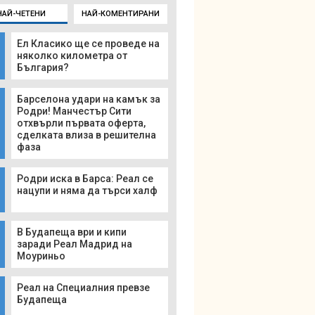
НАЙ-ЧЕТЕНИ
НАЙ-КОМЕНТИРАНИ
Ел Класико ще се проведе на
няколко километра от
България?
Барселона удари на камък за
Родри! Манчестър Сити
отхвърли първата оферта,
сделката влиза в решителна
фаза
Родри иска в Барса: Реал се
нацупи и няма да търси халф
В Будапеща ври и кипи
заради Реал Мадрид на
Моуриньо
Реал на Специалния превзе
Будапеща