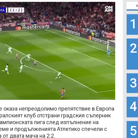
1
2
3
Loaded
:
82.50%
4
е оказа непреодолимо препятствие в Европа
ралският клуб отстрани градския съперник
ампионската лига след изпълнение на
5
реме и продълженията Атлетико спечели с
 от двата мача на 2:2.