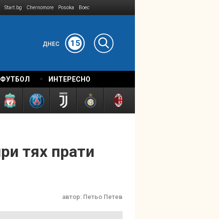
Start.bg
Chernomore
Posoka
Boec
15
ДНЕС
 ФУТБОЛ
ИНТЕРЕСНО
ри тях прати
автор:
Петьо Петев