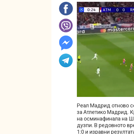
Unmute
Реал Мадрид отново с
за Атлетико Мадрид. К
на осминафинала на Ш
дузпи. В редовното в
1:0 и изравни резултата