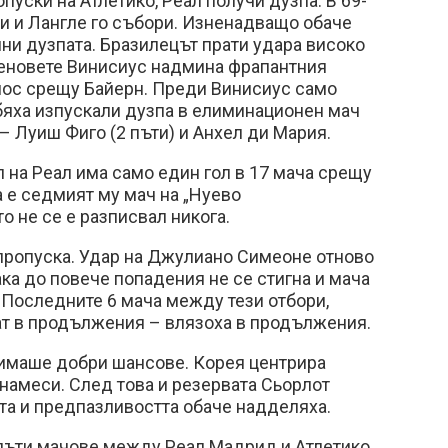
пуски на Атлетико, Реал получи дузпа. В 69-
и и Лангле го събори. Изненадващо обаче
ни дузпата. Бразилецът прати удара високо
феновете Винисиус надмина фрапантния
мос срещу Байерн. Преди Винисиус само
бяха изпускали дузпа в елиминационен мач
– Луиш Фиго (2 пъти) и Анхел ди Мария.
 на Реал има само един гол в 17 мача срещу
 е седмият му мач на „Нуево
о не се е разписвал никога.
пропуска. Удар на Джулиано Симеоне отново
ака до повече попадения не се стигна и мача
 Последните 6 мача между тези отбори,
ат в продължения – влязоха в продължения.
 имаше добри шансове. Корея центрира
 намеси. След това и резервата Сьорлот
та и предпазливостта обаче надделяха.
 пъти мачове между Реал Мадрид и Атлетико