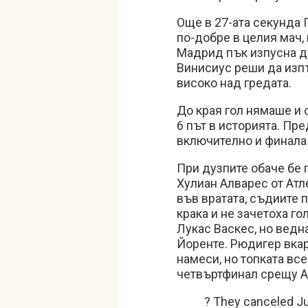
Още в 27-ата секунда 
по-добре в целия мач,
Мадрид пък изпусна ду
Винисиус реши да изпъ
високо над гредата.
До края гол нямаше и 
6 път в историята. Пр
включително и финала 
При дузпите обаче бе 
Хулиан Алварес от Атл
във вратата, съдиите п
крака и не зачетоха го
Лукас Васкес, но ведн
Йоренте. Рюдигер вкар
намеси, но топката все
четвъртфинал срещу А
? They canceled Jul