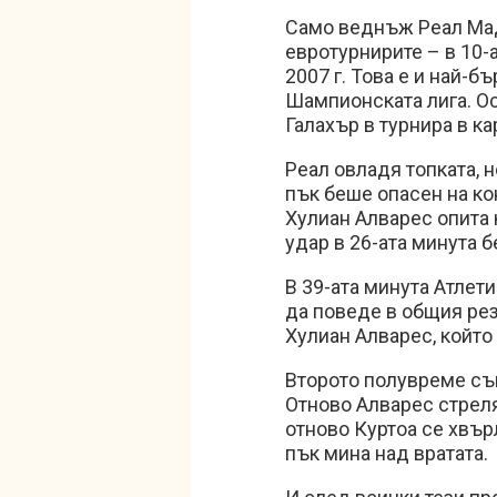
Само веднъж Реал Мад
евротурнирите – в 10-
2007 г. Това е и най-б
Шампионската лига. Ос
Галахър в турнира в ка
Реал овладя топката, 
пък беше опасен на ко
Хулиан Алварес опита 
удар в 26-ата минута б
В 39-ата минута Атлет
да поведе в общия рез
Хулиан Алварес, който 
Второто полувреме съ
Отново Алварес стреля
отново Куртоа се хвърл
пък мина над вратата.