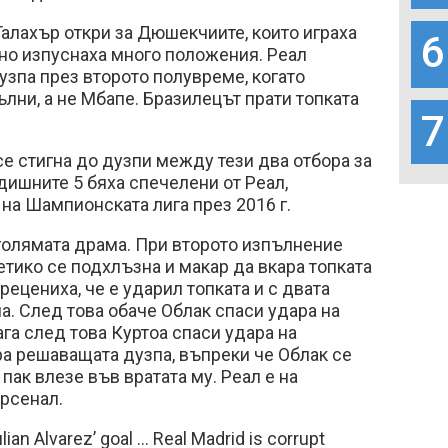
Галахър откри за Дюшекчиите, които играха
6
 но изпуснаха много положения. Реал
зпа през второто полувреме, когато
лни, а не Мбапе. Бразилецът прати топката
7
се стигна до дузпи между тези два отбора за
едишните 5 бяха спечелени от Реал,
на Шампионската лига през 2016 г.
голямата драма. При второто изпълнение
етико се подхлъзна и макар да вкара топката
рецениха, че е ударил топката и с двата
ла. След това обаче Облак спаси удара на
ага след това Куртоа спаси удара на
а решаващата дузпа, въпреки че Облак се
 пак влезе във вратата му. Реал е на
рсенал.
ian Alvarez’ goal … Real Madrid is corrupt