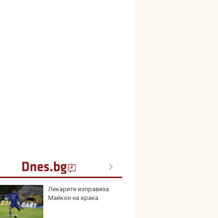
Лекарите изправиха
Нова 
Майкон на крака
Stella
турбо