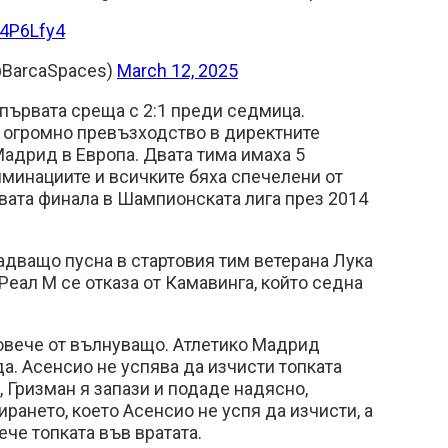
i4P6Lfy4
@BarcaSpaces)
March 12, 2025
първата среща с 2:1 преди седмица.
 огромно превъзходство в директните
адрид в Европа. Двата тима имаха 5
минациите и всичките бяха спечелени от
вата финала в Шампионската лига през 2014
адващо пусна в стартовия тим ветерана Лука
Реал М се отказа от Камавинга, който седна
повече от вълнуващо. Атлетико Мадрид
да. Асенсио не успява да изчисти топката
 Гризман я запази и подаде надясно,
рането, което Асенсио не успя да изчисти, а
ече топката във вратата.