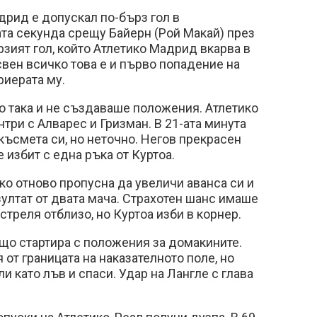
рид е допускал по-бърз гол в
ата секунда срещу Байерн (Рой Макай) през
ързият гол, който Атлетико Мадрид вкарва в
вен всичко това е и първо попадение на
риерата му.
но така и не създаваше положения. Атлетико
нтри с Алварес и Гризман. В 21-ата минута
късмета си, но неточно. Негов прекрасен
е избит с една ръка от Куртоа.
ико отново пропусна да увеличи аванса си и
ултат от двата мача. Страхотен шанс имаше
стреля отблизо, но Куртоа изби в корнер.
що стартира с положения за домакините.
 от границата на наказателното поле, но
и като лъв и спаси. Удар на Лангле с глава