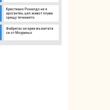
Кристиано Роналдо не е
арогантен, цял живот плува
срещу течението
Фабрегас не крие възхитата
си от Моуриньо