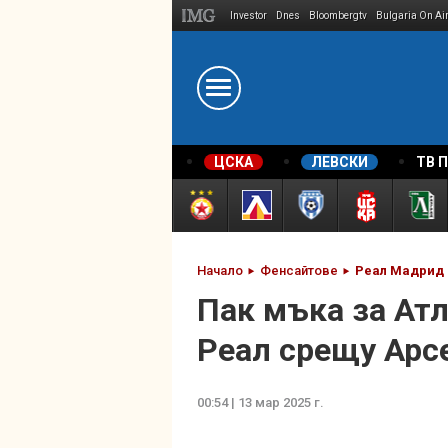
Investor
Dnes
Bloombergtv
Bulgaria On Ai
Megavselena.bg
ЦСКА
ЛЕВСКИ
ТВ 
Начало
Фенсайтове
Реал Мадрид
Пак мъка за Атл
Реал срещу Арс
00:54 | 13 мар 2025 г.