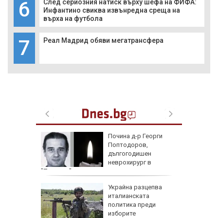
6
След сериозния натиск върху шефа на ФИФА:
Инфантино свиква извънредна среща на
върха на футбола
7
Реал Мадрид обяви мегатрансфера
 с
Почина д-р Георги
ия:
Поптодоров,
" поема
дългогодишен
е
неврохирург в
"Пирогов"
и
Украйна разцепва
иция" по
италианската
д
политика преди
со,
изборите