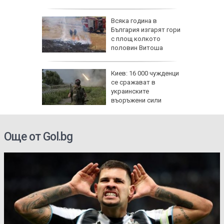
и:
Всяка година в
Банско
България изгарят гори
с площ колкото
прежение
половин Витоша
бвинение
Киев: 16 000 чужденци
ректор
се сражават в
украинските
въоръжени сили
Още от Gol.bg