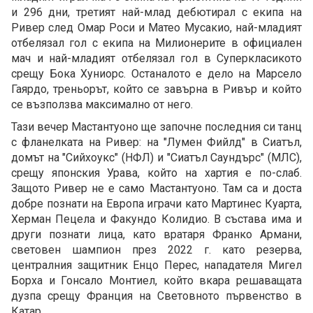
и 296 дни, третият най-млад дебютирал с екипа на
Ривер след Омар Роси и Матео Мусакио, най-младият
отбелязал гол с екипа на Милионерите в официален
мач и най-младият отбелязал гол в Суперкласикото
срещу Бока Хуниорс. Останалото е дело на Марсело
Гаярдо, треньорът, който се завърна в Ривър и който
се възползва максимално от него.
Тази вечер Мастантуоно ще започне последния си танц
с фланелката на Ривер: на "Лумен Фийлд" в Сиатъл,
домът на "Сийхоукс" (НФЛ) и "Сиатъл Саундърс" (МЛС),
срещу японския Урава, който на хартия е по-слаб.
Защото Ривер не е само Мастантуоно. Там са и доста
добре познати на Европа играчи като Мартинес Куарта,
Херман Пецела и Факундо Колидио. В състава има и
други познати лица, като вратаря Франко Армани,
световен шампион през 2022 г. като резерва,
централния защитник Енцо Перес, нападателя Мигел
Борха и Гонсало Монтиел, който вкара решаващата
дузпа срещу Франция на Световното първенство в
Катар.