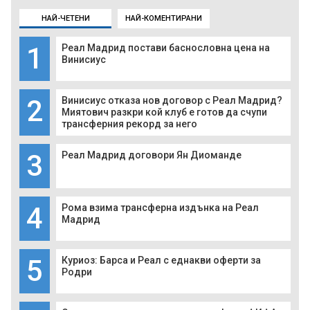
НАЙ-ЧЕТЕНИ
НАЙ-КОМЕНТИРАНИ
1
Реал Мадрид постави баснословна цена на
Винисиус
2
Винисиус отказа нов договор с Реал Мадрид?
Миятович разкри кой клуб е готов да счупи
трансферния рекорд за него
3
Реал Мадрид договори Ян Диоманде
4
Рома взима трансферна издънка на Реал
Мадрид
5
Куриоз: Барса и Реал с еднакви оферти за
Родри