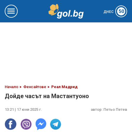
50
ДНЕС
Начало
Фенсайтове
Реал Мадрид
Дойде часът на Мастантуоно
13:21 | 17 юни 2025 г.
автор:
Петьо Петев