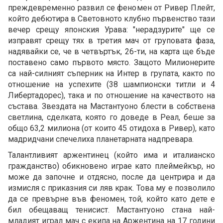
преждевременно развил се феномен от Ривер Плейт,
който дебютира в Световното клубно първенство тази
вечер срещу японския Урава: "нерадзурите" ще се
изправят срещу тях в третия мач от груповата фаза,
надявайки се, че в четвъртък, 26-ти, на карта ще бъде
поставено само първото място. Защото Милионерите
са най-силният съперник на Интер в групата, както по
отношение на успехите (38 шампионски титли и 4
Либертадорес), така и по отношение на качеството на
състава. Звездата на Мастантуоно блести в собствена
светлина, сделката, която го доведе в Реал, беше за
общо 63,2 милиона (от които 45 отидоха в Ривер), като
мадридчани спечелиха планетарната надпревара.
Талантливият аржентинец (който има и италианско
гражданство) обикновено играе като плеймейкър, но
може да започне и отдясно, после да центрира и да
измисля с приказния си ляв крак. Това му е позволило
да се превърне във феномен, той, който като дете е
бил обещаващ тенисист. Мастантуоно стана най-
младият играл мач с екипа на Аржентина на 17 години