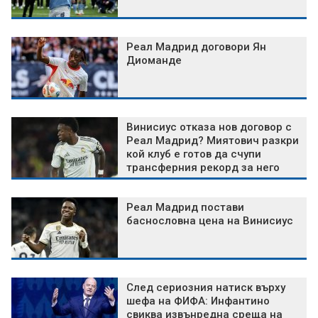
Реал Мадрид договори Ян
Диоманде
Винисиус отказа нов договор с
Реал Мадрид? Миятович разкри
кой клуб е готов да счупи
трансферния рекорд за него
Реал Мадрид постави
баснословна цена на Винисиус
След сериозния натиск върху
шефа на ФИФА: Инфантино
свиква извънредна среща на