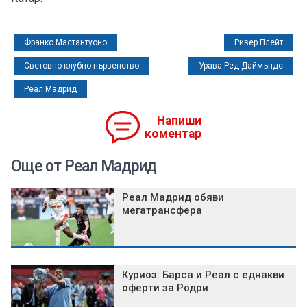
Франко Мастантуоно
Ривер Плейт
Световно клубно първенство
Урава Ред Даймъндс
Реал Мадрид
Напиши
коментар
Още от Реал Мадрид
Реал Мадрид обяви
мегатрансфера
Куриоз: Барса и Реал с еднакви
оферти за Родри