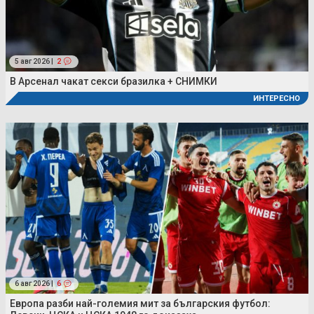
5 авг 2026 |
2
В Арсенал чакат секси бразилка + СНИМКИ
ИНТЕРЕСНО
6 авг 2026 |
6
Европа разби най-големия мит за българския футбол: