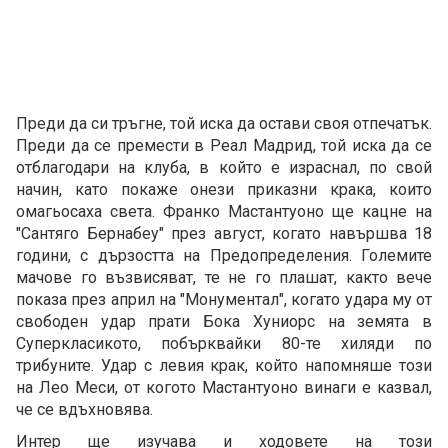
Преди да си тръгне, той иска да остави своя отпечатък.
Преди да се премести в Реал Мадрид, той иска да се
отблагодари на клуба, в който е израснал, по свой
начин, като покаже онези приказни крака, които
омагьосаха света. Франко Мастантуоно ще кацне на
"Сантяго Бернабеу" през август, когато навършва 18
години, с дързостта на Предопределения. Големите
мачове го възвисяват, те не го плашат, както вече
показа през април на "Монументал", когато удара му от
свободен удар прати Бока Хуниорс на земята в
Суперкласикото, побърквайки 80-те хиляди по
трибуните. Удар с левия крак, който напомняше този
на Лео Меси, от когото Мастантуоно винаги е казвал,
че се вдъхновява.
Интер ще изучава и ходовете на този