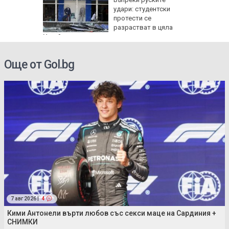
ук за
удари: студентски
оито
протести се
ивят
разрастват в цяла
Украйна
Още от Gol.bg
7 авг 2026 |
4
Кими Антонели върти любов със секси маце на Сардиния +
СНИМКИ