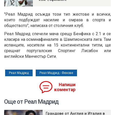
"Реал Мадрид осъжда този тип жестове и всички,
които подбуждат насилие и омраза в спорта и
обществото", написаха от столичния клуб.
Реал Мадрид спечели мача срещу Бенфика с 2:1 и се
класира на осминафиналите в Шампионската лига. Там
испанците, носители на 15 континентални титли, ще
срещнат португалския Спортинг Лисабон или
английски Манчестър Сити.
Реал Мадрид
Реал Мадрид - Фенове
Напиши
коментар
Още от Реал Мадрид
Грандове от Англия и Италия в