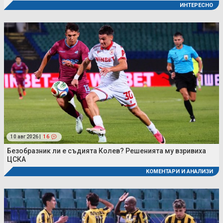
ИНТЕРЕСНО
10 авг 2026 |
16
Безобразник ли е съдията Колев? Решенията му взривиха
ЦСКА
КОМЕНТАРИ И АНАЛИЗИ