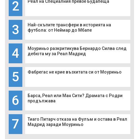
2
Реал на Специалния превзе Будапеща
3
Най-скъпите трансфери в историята на
футбола: от Неймар до Мбапе
4
Моуриньо разкритикува Бернардо Силва след
дебюта му за Реал Мадрид
5
Фабрегас не крие възхитата си от Моуриньо
6
Барса, Реал или Ман Сити? Драмата с Родри
продължава
7
Тиаго Питарч отказа на Фулъм и остава в Реал
Мадрид заради Моуриньо