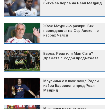
битка за перла на Реал Мадрид
Жозе Моуриньо разкри: Бях
наследникът на Сър Алекс, но
избрах Челси
Барса, Реал или Ман Сити?
Драмата с Родри продължава
Моуриньо е в шок: защо Родри
избра Барселона пред Реал
Мадрид
Моуриньо разкритикува