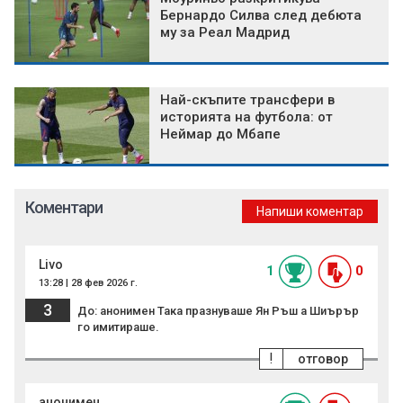
Бернардо Силва след дебюта
му за Реал Мадрид
Най-скъпите трансфери в
историята на футбола: от
Неймар до Мбапе
Коментари
Напиши коментар
Livo
1
0
13:28 | 28 фев 2026 г.
3
До: анонимен Така празнуваше Ян Ръш а Шиърър
го имитираше.
!
отговор
анонимен