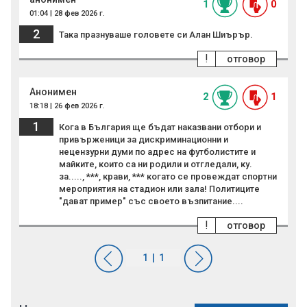
1
0
01:04 | 28 фев 2026 г.
2
Така празнуваше головете си Алан Шиърър.
!
отговор
Анонимен
2
1
18:18 | 26 фев 2026 г.
1
Кога в България ще бъдат наказвани отбори и
привърженици за дискриминационни и
нецензурни думи по адрес на футболистите и
майките, които са ни родили и отгледали, ку.
за....., ***, крави, *** когато се провеждат спортни
мероприятия на стадион или зала! Политиците
"дават пример" със своето възпитание....
!
отговор