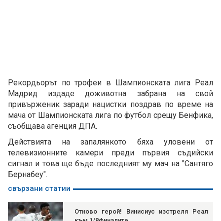
Рекордьорът по трофеи в Шампионската лига Реал
Мадрид издаде доживотна забрана на свой
привърженик заради нацистки поздрав по време на
мача от Шампионската лига по футбол срещу Бенфика,
съобщава агенция ДПА.
Действията на запалянкото бяха уловени от
телевизионните камери преди първия съдийски
сигнал и това ще бъде последният му мач на "Сантяго
Бернабеу".
свързани статии
Отново герой! Винисиус изстреля Реал
към 1/8финалите