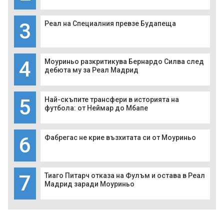
3
Реал на Специалния превзе Будапеща
4
Моуриньо разкритикува Бернардо Силва след
дебюта му за Реал Мадрид
5
Най-скъпите трансфери в историята на
футбола: от Неймар до Мбапе
6
Фабрегас не крие възхитата си от Моуриньо
7
Тиаго Питарч отказа на Фулъм и остава в Реал
Мадрид заради Моуриньо