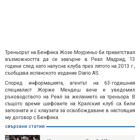
Треньорът на Бенфика Жозе Моуриньо би приветствал
възможността да се завърне в Реал Мадрид, 13
години след като напусна клуба през лятото на 2013 г.,
съобщава испанското издание Diario AS.
Според информацията, агентът на 63-годишния
специалист Жорже Мендеш вече е уведомил
ръководството на Реал за желанието на треньора. В
същото време шефовете на Кралския клуб са били
запознати и с клаузата за освобождаване в настоящия
му договор с Бенфика.
свързани статии