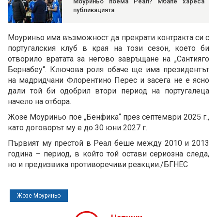
Моуриньо поема Реал? Мбапе хареса
публикацията
Моуриньо има възможност да прекрати контракта си с
португалския клуб в края на този сезон, което би
отворило вратата за негово завръщане на „Сантияго
Бернабеу“. Ключова роля обаче ще има президентът
на мадридчани Флорентино Перес и засега не е ясно
дали той би одобрил втори период на португалеца
начело на отбора.
Жозе Моуриньо пое „Бенфика“ през септември 2025 г.,
като договорът му е до 30 юни 2027 г.
Първият му престой в Реал беше между 2010 и 2013
година – период, в който той остави сериозна следа,
но и предизвика противоречиви реакции./БГНЕС
Жозе Моуриньо