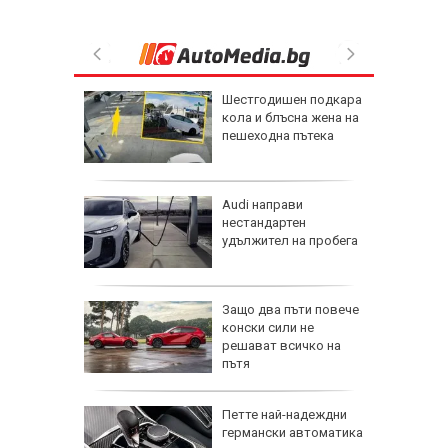
елова
Шестгодишен подкара
на
кола и блъсна жена на
 троен
пешеходна пътека
у нас
Audi направи
 парите
нестандартен
ват
удължител на пробега
елсън,
Защо два пъти повече
генда в
конски сили не
решават всичко на
пътя
, ще
Петте най-надеждни
ланините
германски автоматика