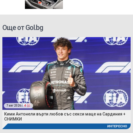
Още от Gol.bg
7 авг 2026 |
4
Кими Антонели върти любов със секси маце на Сардиния +
СНИМКИ
ИНТЕРЕСНО