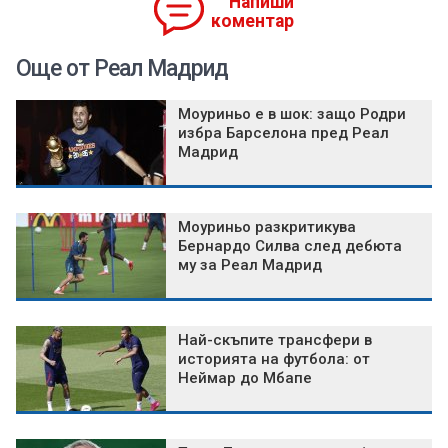
Напиши
коментар
Още от Реал Мадрид
Моуриньо е в шок: защо Родри
избра Барселона пред Реал
Мадрид
Моуриньо разкритикува
Бернардо Силва след дебюта
му за Реал Мадрид
Най-скъпите трансфери в
историята на футбола: от
Неймар до Мбапе