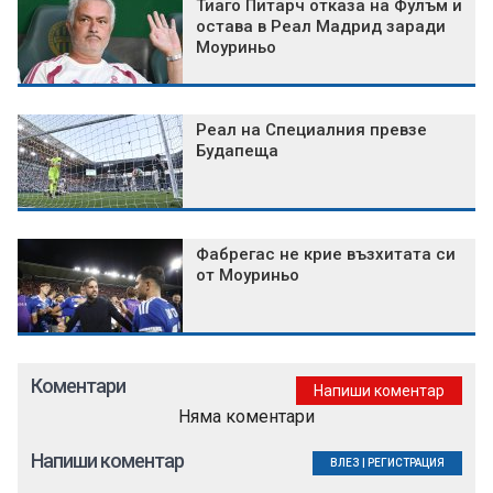
Тиаго Питарч отказа на Фулъм и
остава в Реал Мадрид заради
Моуриньо
Реал на Специалния превзе
Будапеща
Фабрегас не крие възхитата си
от Моуриньо
Коментари
Напиши коментар
Няма коментари
Напиши коментар
ВЛЕЗ
|
РЕГИСТРАЦИЯ