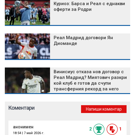
Куриоз: Барса и Реал с еднакви
оферти за Родри
Реал Мадрид договори Ян
Диоманде
Винисиус отказа нов договор с
Реал Мадрид? Миятович разкри
кой клуб е готов да счупи
трансферния рекорд за него
Коментари
Напиши коментар
анонимен
2
1
18:54 | 7 май 2026 г.