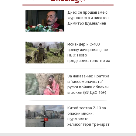
 август
Днес се прощаваме с
журналиста и писател
и важни
Димитър Шумналиев
одиите
збра
Искандер и С-400
I
срещу изчерпваща се
ПВО: Ново
предизвикателство за
Украйна
еги: Как
За наказание: Пратиха
в “месомелачката”
да
руски войник облечен
 хората?
в рокля (ВИДЕО 16+)
Китай тества Z-10 за
опасни мисии:
щурмовите
хеликоптери тренират
полети под радара