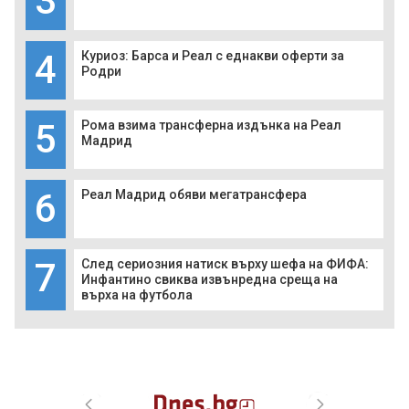
3
4
Куриоз: Барса и Реал с еднакви оферти за
Родри
5
Рома взима трансферна издънка на Реал
Мадрид
6
Реал Мадрид обяви мегатрансфера
7
След сериозния натиск върху шефа на ФИФА:
Инфантино свиква извънредна среща на
върха на футбола