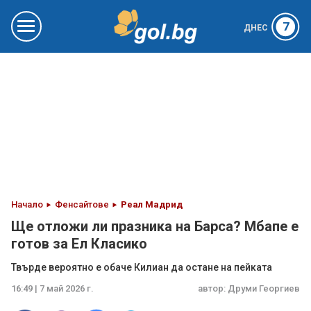
7
ДНЕС
Начало
Фенсайтове
Реал Мадрид
Ще отложи ли празника на Барса? Мбапе е
готов за Ел Класико
Твърде вероятно е обаче Килиан да остане на пейката
16:49 | 7 май 2026 г.
автор:
Друми Георгиев