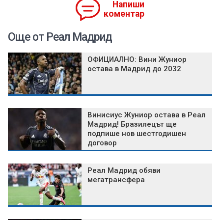
Напиши
коментар
Още от Реал Мадрид
ОФИЦИАЛНО: Вини Жуниор
остава в Мадрид до 2032
Винисиус Жуниор остава в Реал
Мадрид! Бразилецът ще
подпише нов шестгодишен
договор
Реал Мадрид обяви
мегатрансфера