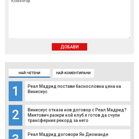
ДОБАВИ
НАЙ-ЧЕТЕНИ
НАЙ-КОМЕНТИРАНИ
1
Реал Мадрид постави баснословна цена на
Винисиус
2
Винисиус отказа нов договор с Реал Мадрид?
Миятович разкри кой клуб е готов да счупи
трансферния рекорд за него
Реал Мадрид договори Ян Диоманде