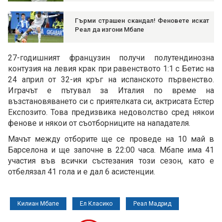
Гърми страшен скандал! Феновете искат
Реал да изгони Мбапе
27-годишният французин получи полутендинозна
контузия на левия крак при равенството 1:1 с Бетис на
24 април от 32-ия кръг на испанското първенство.
Играчът е пътувал за Италия по време на
възстановяването си с приятелката си, актрисата Естер
Експозито. Това предизвика недоволство сред някои
фенове и някои от съотборниците на нападателя.
Мачът между отборите ще се проведе на 10 май в
Барселона и ще започне в 22:00 часа. Мбапе има 41
участия във всички състезания този сезон, като е
отбелязал 41 гола и е дал 6 асистенции.
Килиан Мбапе
Ел Класико
Реал Мадрид