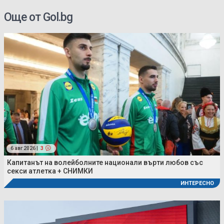
Още от Gol.bg
6 авг 2026 |
3
Капитанът на волейболните национали върти любов със
секси атлетка + СНИМКИ
ИНТЕРЕСНО