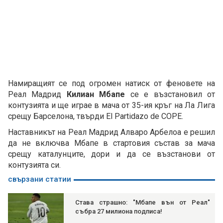
Намиращият се под огромен натиск от феновете на
Реал Мадрид
Килиан Мбапе
се е възстановил от
контузията и ще играе в мача от 35-ия кръг на Ла Лига
срещу Барселона, твърди El Partidazo de COPE.
Наставникът на Реал Мадрид Алваро Арбелоа е решил
да не включва Мбапе в стартовия състав за мача
срещу каталунците, дори и да се възстанови от
контузията си.
свързани статии
Става страшно: "Мбапе вън от Реал"
събра 27 милиона подписа!