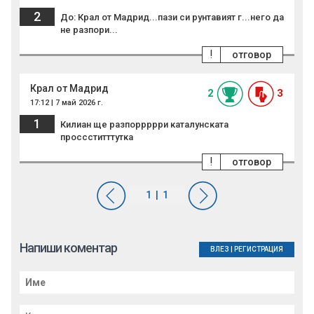
2
До: Крал от Мадрид...пази си рунтавият г...него да
не разпори...
!
отговор
Крал от Мадрид
2
3
17:12 | 7 май 2026 г.
1
Килиан ще разпоррррри каталунската
проссститттутка
!
отговор
Напиши коментар
ВЛЕЗ
|
РЕГИСТРАЦИЯ