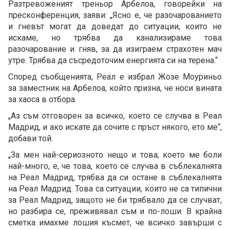
Разтревоженият треньор Арбелоа, говорейки на
пресконференция, заяви: „Ясно е, че разочарованието
и гневът могат да доведат до ситуации, които не
искаме, но трябва да канализираме това
разочарование и гняв, за да изиграем страхотен мач
утре. Трябва да съсредоточим енергията си на терена.“
Според съобщенията, Реал е избрал Жозе Моуриньо
за заместник на Арбелоа, който призна, че носи вината
за хаоса в отбора.
„Аз съм отговорен за всичко, което се случва в Реал
Мадрид, и ако искате да сочите с пръст някого, ето ме“,
добави той.
„За мен най-сериозното нещо и това, което ме боли
най-много, е, че това, което се случва в съблекалнята
на Реал Мадрид, трябва да си остане в съблекалнята
на Реал Мадрид. Това са ситуации, които не са типични
за Реал Мадрид, защото не би трябвало да се случват,
но разбира се, преживявал съм и по-лоши. В крайна
сметка имахме лошия късмет, че всичко завърши с