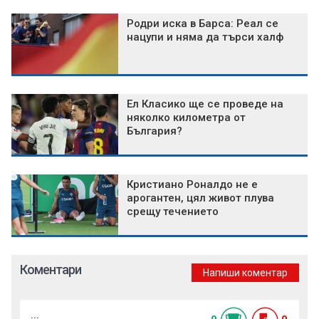
Родри иска в Барса: Реал се
нацупи и няма да търси халф
Ел Класико ще се проведе на
няколко километра от
България?
Кристиано Роналдо не е
арогантен, цял живот плува
срещу течението
Коментари
Напиши коментар
...