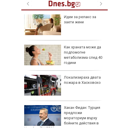
езопасно
Идеи за релакс за
рлеж
заети жени
равим,
Как храната може да
ичната
подпомогне
жбина
метаболизма след 40
години
артофи
Локализираха двата
кашкавал
пожара в Хасковско
: Как да
Хакан Фидан: Турция
пасните
предложи
мораториум върху
бойните действия в
Украйна (ВИДЕО)