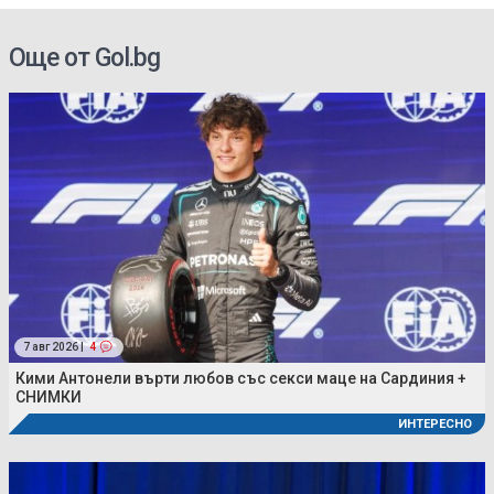
Още от Gol.bg
7 авг 2026 |
4
Кими Антонели върти любов със секси маце на Сардиния +
СНИМКИ
ИНТЕРЕСНО