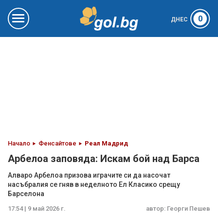
0
ДНЕС
Начало
Фенсайтове
Реал Мадрид
Арбелоа заповяда: Искам бой над Барса
Алваро Арбелоа призова играчите си да насочат
насъбралия се гняв в неделното Ел Класико срещу
Барселона
17:54 | 9 май 2026 г.
автор:
Георги Пешев