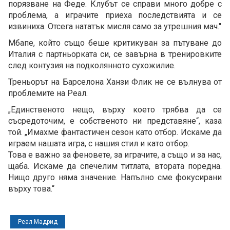
порязване на Феде. Клубът се справи много добре с
проблема, а играчите приеха последствията и се
извиниха. Отсега нататък мисля само за утрешния мач."
Мбапе, който също беше критикуван за пътуване до
Италия с партньорката си, се завърна в тренировките
след контузия на подколянното сухожилие.
Треньорът на Барселона Ханзи Флик не се вълнува от
проблемите на Реал.
„Единственото нещо, върху което трябва да се
съсредоточим, е собственото ни представяне“, каза
той. „Имахме фантастичен сезон като отбор. Искаме да
играем нашата игра, с нашия стил и като отбор.
Това е важно за феновете, за играчите, а също и за нас,
щаба. Искаме да спечелим титлата, втората поредна.
Нищо друго няма значение. Напълно сме фокусирани
върху това.“
Реал Мадрид