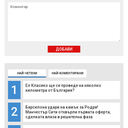
ДОБАВИ
НАЙ-ЧЕТЕНИ
НАЙ-КОМЕНТИРАНИ
1
Ел Класико ще се проведе на няколко
километра от България?
2
Барселона удари на камък за Родри!
Манчестър Сити отхвърли първата оферта,
сделката влиза в решителна фаза