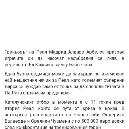
Треньорът на Реал Мадрид Алваро Арбелоа призова
играчите си да насочат насъбралия се гняв в
неделното Ел Класико срещу Барселона.
Една бурна седмица може да завърши по възможно
най-нещастния начин за Реал, като големият съперник
Барса се нуждае само от точка, за да спечели титлата в
Ла Лига с три мача преди края.
Каталунският отбор в момента е с 11 точки пред
втория Реал, който се лута от криза в криза. В
четвъртък ръководството на Реал глоби Федерико
Валверде и Орелиен Чуамени с по 500 000 евро всеки
след конфронтация на тренировъчния терен.