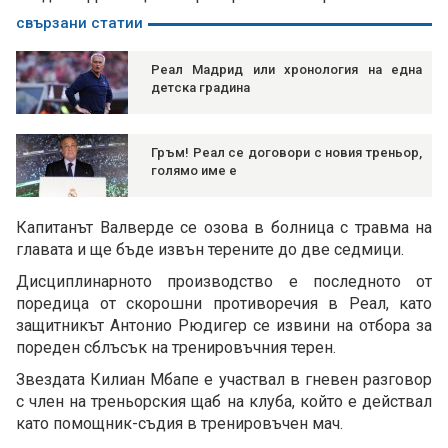
свързани статии
Реал Мадрид или хронология на една
детска градина
Гръм! Реал се договори с новия треньор,
голямо име е
Капитанът Валверде се озова в болница с травма на
главата и ще бъде извън терените до две седмици.
Дисциплинарното производство е последното от
поредица от скорошни противоречия в Реал, като
защитникът Антонио Рюдигер се извини на отбора за
пореден сблъсък на тренировъчния терен.
Звездата Килиан Мбапе е участвал в гневен разговор
с член на треньорския щаб на клуба, който е действал
като помощник-съдия в тренировъчен мач.