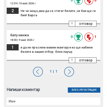
0
0
12:39 | 10 май 2026 г.
2
Не че нещо,ама да се стягат белите ,че бая ще ги
бият Барса
!
отговор
бапу нинжа
0
1
18:00 | 9 май 2026 г.
1
и да не пръснем мамин мангауу и ко ще набием
белите в нашия отбор. блек пауър.
!
отговор
Напиши коментар
ВЛЕЗ
|
РЕГИСТРАЦИЯ