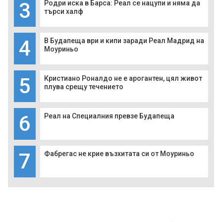
3
Родри иска в Барса: Реал се нацупи и няма да
търси халф
4
В Будапеща ври и кипи заради Реал Мадрид на
Моуриньо
5
Кристиано Роналдо не е арогантен, цял живот
плува срещу течението
6
Реал на Специалния превзе Будапеща
7
Фабрегас не крие възхитата си от Моуриньо