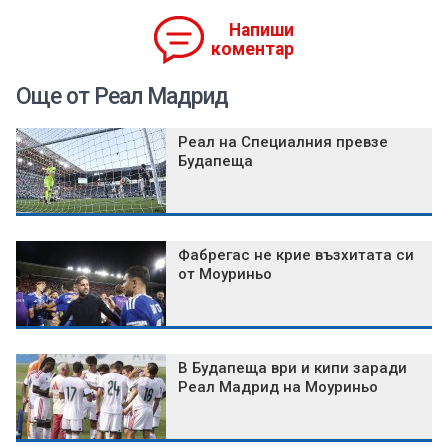
Напиши
коментар
Още от Реал Мадрид
Реал на Специалния превзе
Будапеща
Фабрегас не крие възхитата си
от Моуриньо
В Будапеща ври и кипи заради
Реал Мадрид на Моуриньо