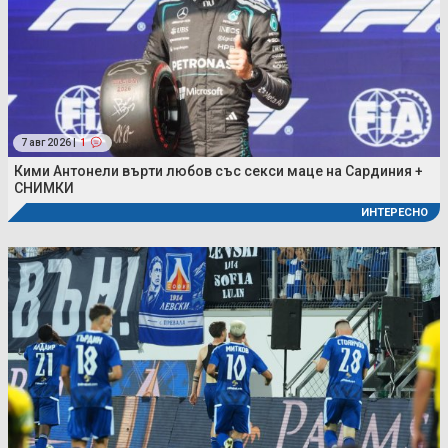
7 авг 2026 |
1
Кими Антонели върти любов със секси маце на Сардиния +
СНИМКИ
ИНТЕРЕСНО