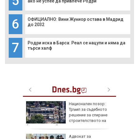
5
ако не успее да привлече Родри
6
ОФИЦИАЛНО: Вини Жуниор остава в Мадрид
до 2032
7
Родри иска в Барса: Реал се нацупи и няма да
търси халф
 Гърция
Национален позор:
ривата и
Тръмп за съдебното
решение за спиране
 да
строителството на
балната зала в Белия дом
овски:
Адвокат за