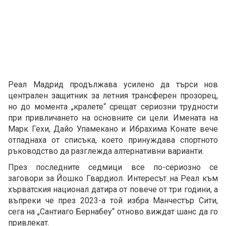
Реал Мадрид продължава усилено да търси нов
централен защитник за летния трансферен прозорец,
но до момента „кралете“ срещат сериозни трудности
при привличането на основните си цели. Имената на
Марк Гехи, Дайо Упамекано и Ибрахима Конате вече
отпаднаха от списъка, което принуждава спортното
ръководство да разглежда алтернативни варианти.
През последните седмици все по-сериозно се
заговори за Йошко Гвардиол. Интересът на Реал към
хърватския национал датира от повече от три години, а
въпреки че през 2023-а той избра Манчестър Сити,
сега на „Сантиаго Бернабеу“ отново виждат шанс да го
привлекат.