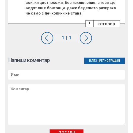
всички цветнокожи. без изключение. а тези ще
водят още бонговци. даже бедежето разпраха
че само с печколини не става.
!
отговор
Напиши коментар
ВЛЕЗ
|
РЕГИСТРАЦИЯ