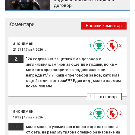
договор
Коментари
Напиши коментар
анонимен
1
2
21:21 | 17 май 2026 г.
2
"24-годишният защитник има договор с
английския шампион за още две години, но към
момента преговорите за подновяване не
напредват."?!?! Какви преговори за нов, като има
още 2 години от този!?!? Един вид , малко вземам
искам повече!
!
отговор
анонимен
2
3
19:32 | 17 май 2026 г.
1
мале мале, с упамекано и конате ще са по зле и
от сега. на реал му трябва спешно разкарване на