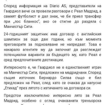
Според информация на Diario AS, представители на
Гвардиол вече са провели разговори с Реал Мадрид, а
самият футболист е дал знак, че би приел трансфер
при „лос бланкос“, ако се стигне до раздяла с
Манчестър Сити.
24-годишният защитник има договор с английския
шампион за още две години, но към момента
преговорите за подновяване не напредват. Това е
накарало агентите му да започнат да разглеждат
потенциални варианти за бъдещето му, като Реал е
сред предпочитаните дестинации.
Интересното е, че Гвардиол не е единственият играч
на Манчестър Сити, предложен на мадридчани. Според
същия източник Бернардо Силва също е бил
предложен на Реал, след като се очаква да напусне
„Етихад“ през лятото с изтичането на договора си.
Предстои изключително интересно лято за Реал
Мадрид, особено с оглед очакваната треньорска