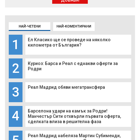
ДОБАВИ
НАЙ-ЧЕТЕНИ
НАЙ-КОМЕНТИРАНИ
1
Ел Класико ще се проведе на няколко
километра от България?
2
Куриоз: Барса и Реал с еднакви оферти за
Родри
3
Реал Мадрид обяви мегатрансфера
4
Барселона удари на камък за Родри!
Манчестър Сити отхвърли първата оферта,
сделката влиза в решителна фаза
Реал Мадрид набеляза Мартин Субименди,