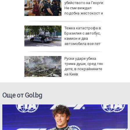
ята на
убийството на Георги:
р е
Не съм виждал
тъпка
подобна жестокост и
садизъм от непълнолетни, случаят е
безпрецедентен
и това
Тежка катастрофа в
рски
Бразилия с автобус,
ак
камион и два
ят на
автомобила взе пет
жертви
лишна
Руски удари убиха
Рико на
трима души, сред тях
 тежката
дете, в покрайнините
И)
на Киев
Още от Gol.bg