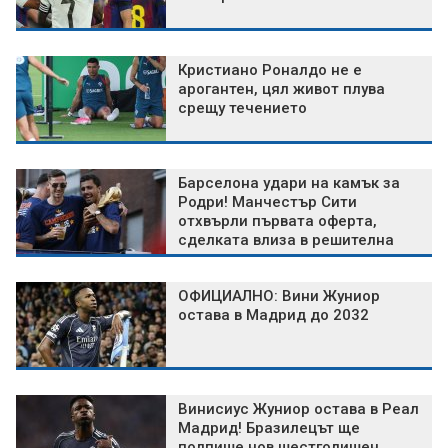
Кристиано Роналдо не е
арогантен, цял живот плува
срещу течението
Барселона удари на камък за
Родри! Манчестър Сити
отхвърли първата оферта,
сделката влиза в решителна
фаза
ОФИЦИАЛНО: Вини Жуниор
остава в Мадрид до 2032
Винисиус Жуниор остава в Реал
Мадрид! Бразилецът ще
подпише нов шестгодишен