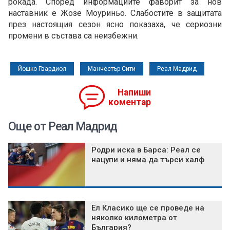
рокада. Според информациите фаворит за нов
наставник е Жозе Моуриньо. Слабостите в защитата
през настоящия сезон ясно показаха, че сериозни
промени в състава са неизбежни.
Йошко Гвардиол
Манчестър Сити
Реал Мадрид
Напиши
коментар
Още от Реал Мадрид
Родри иска в Барса: Реал се
нацупи и няма да търси халф
Ел Класико ще се проведе на
няколко километра от
България?