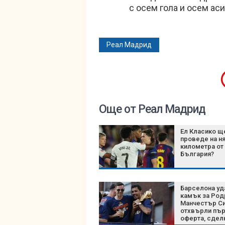
с осем гола и осем ас
Реал Мадрид
Още от Реал Мадрид
Ел Класико щ
проведе на н
километра от
България?
Барселона уд
камък за Род
Манчестър С
отхвърли пър
оферта, сдел