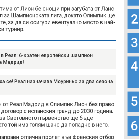
тима от Лион бе снощи при загубата от Ланс
2
Лил за Шампионската лига, докато Олимпик ще
е, за да си осигури евентуално място в най-
и турнир.
3
 в Реал: 6-кратен европейски шампион
4
а Мадрид!
ха се! Реал назначава Моуриньо за два сезона
5
н от Реал Мадрид в Олимпик Лион без право
а договор с испанския гранд до 2030 година.
 за Световното първенство ще бъде
6
ато той има голям шанс да попадне в него.
направи отлична пролет във френския отбор