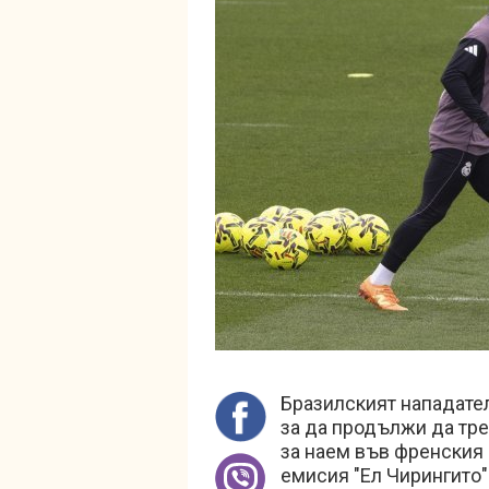
Бразилският нападате
за да продължи да тре
за наем във френския
емисия "Ел Чирингито"