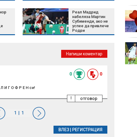
телна
иор
Реал Мадрид
Green Day пусна
л
набеляза Мартин
денонощен канал в
Субименди, ако не
YouTube
ще
успее да привлече
Родри
Затягат контрола по
плажовете в
Напиши коментар
Халкидики, има арести
0
0
Л И Г О Ф Р Е Н си!
!
отговор
ВЛЕЗ
|
РЕГИСТРАЦИЯ