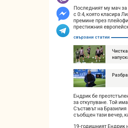
Последният му мач за 
с 0:4, която класира 
премине през плейофит
престижния европейск
свързани статии
Чистка
напуск
Разбра
Ендрик бе преотстъпе
за откупуване. Той им
Съставът на Бразилия
съобщен тази вечер, к
19-годишният Ендрик 