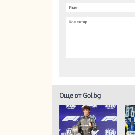
Още от Gol.bg
7 ав
7 авг 2026