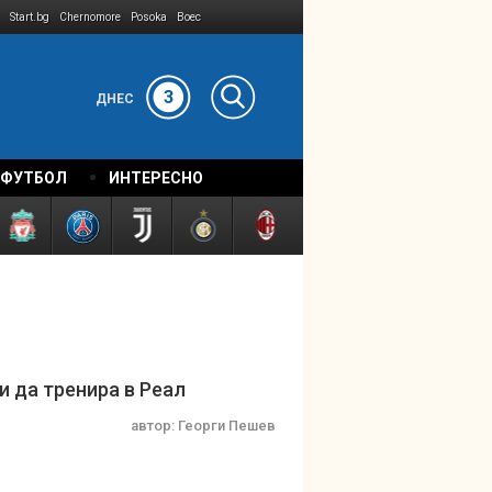
Start.bg
Chernomore
Posoka
Boec
3
ДНЕС
 ФУТБОЛ
ИНТЕРЕСНО
и да тренира в Реал
автор:
Георги Пешев