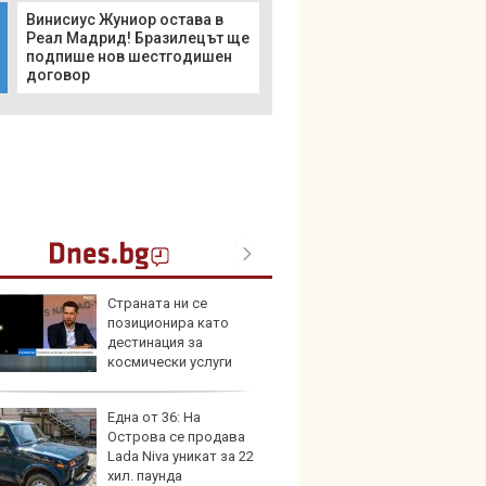
Винисиус Жуниор остава в
Реал Мадрид! Бразилецът ще
подпише нов шестгодишен
договор
Страната ни се
Toyota
позиционира като
999 9
дестинация за
търси
космически услуги
Една от 36: На
Защо 
Острова се продава
остав
Lada Niva уникат за 22
жегат
хил. паунда