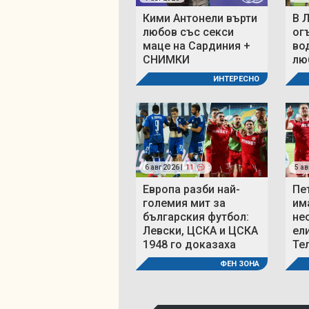
Кими Антонели върти
В 
любов със секси
ог
маце на Сардиния +
во
СНИМКИ
люб
ИНТЕРЕСНО
6 авг 2026 |
11
5 ав
Европа разби най-
Пе
големия мит за
им
българския футбол:
не
Левски, ЦСКА и ЦСКА
ел
1948 го доказаха
Те
ФЕН ЗОНА