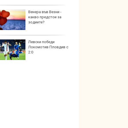
Венера във Везни -
Автом
какво предстои за
под з
зодиите?
на дв
Левски победи
Карав
Локомотив Пловдив с
най-г
2:0
недос
елект