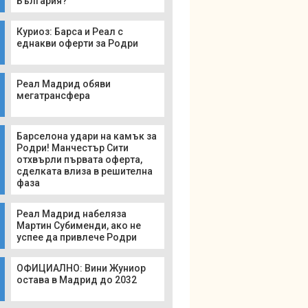
България?
Куриоз: Барса и Реал с
еднакви оферти за Родри
Реал Мадрид обяви
мегатрансфера
Барселона удари на камък за
Родри! Манчестър Сити
отхвърли първата оферта,
сделката влиза в решителна
фаза
Реал Мадрид набеляза
Мартин Субименди, ако не
успее да привлече Родри
ОФИЦИАЛНО: Вини Жуниор
остава в Мадрид до 2032