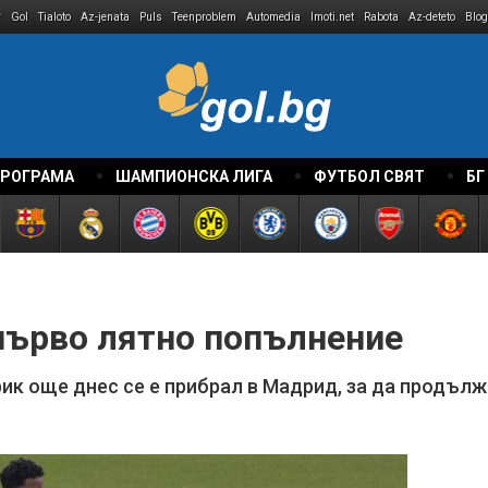
r
Gol
Tialoto
Az-jenata
Puls
Teenproblem
Automedia
Imoti.net
Rabota
Az-deteto
Blog
ПРОГРАМА
ШАМПИОНСКА ЛИГА
ФУТБОЛ СВЯТ
БГ
първо лятно попълнение
ик още днес се е прибрал в Мадрид, за да продълж