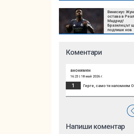
влиза в реши
фаза
Винисиус Жун
остава в Реа
Мадрид!
Бразилецът 
подпише нов
шестгодишен
договор
Коментари
анонимен
16:23 | 18 май 2026 г.
1
Герге, само ти напомням О 
Напиши коментар