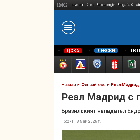
Investor
Dnes
Bloombergtv
Bulgaria On Ai
Megavselena.bg
ЦСКА
ЛЕВСКИ
ТВ 
Начало
Фенсайтове
Реал Мадрид
Реал Мадрид с 
Бразилският нападател Ендр
15:27 | 18 май 2026 г.