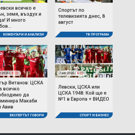
Левски всичко е
Спортът по
ън, земя, въздух и
телевизията днес, 8
да! И много
август
ов...
ТВ ПРОГРАМА
КОМЕНТАРИ И АНАЛИЗИ
г 2026 |
3
7 авг 2026 |
5
тър Витанов: ЦСКА
Левски, ЦСКА или
а всичко
ЦСКА 1948: Кой ще е
обходимо да
№1 в Европа + ВИДЕО
иминира Макаби
л Авив
СПОРТ И БИЗНЕС
ЕКСПЕРТЪТ ГОВОРИ