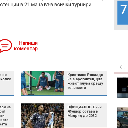
истенции в 21 мача във всички турнири.
7
Напиши
коментар
е се
Кристиано Роналдо
яколко
не е арогантен, цял
По-добър живот за 3
живот плува срещу
зодии по време на
течението
директното движение
на Венера на 8 август
2026 г.
ари на
ОФИЦИАЛНО: Вини
Кои 6 семена са най-
ри!
Жуниор остава в
добрият съюзник на
ити
Мадрид до 2032
вата
сърцето?
ката