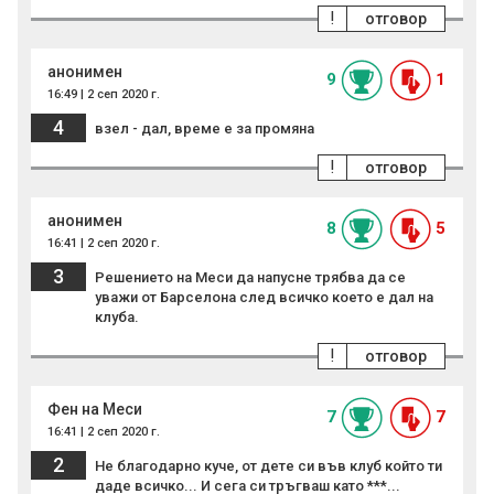
!
отговор
анонимен
9
1
16:49 | 2 сеп 2020 г.
4
взел - дал, време е за промяна
!
отговор
анонимен
8
5
16:41 | 2 сеп 2020 г.
3
Решението на Меси да напусне трябва да се
уважи от Барселона след всичко което е дал на
клуба.
!
отговор
Фен на Меси
7
7
16:41 | 2 сеп 2020 г.
2
Не благодарно куче, от дете си във клуб който ти
даде всичко... И сега си тръгваш като ***...