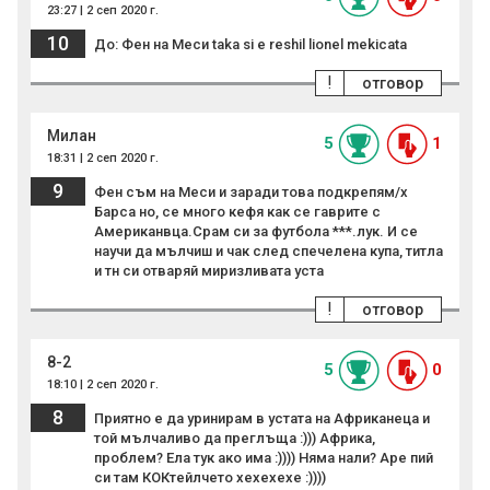
23:27 | 2 сеп 2020 г.
10
До: Фен на Меси taka si e reshil lionel mekicata
!
отговор
Милан
5
1
18:31 | 2 сеп 2020 г.
9
Фен съм на Меси и заради това подкрепям/х
Барса но, се много кефя как се гаврите с
Американвца.Срам си за футбола ***.лук. И се
научи да мълчиш и чак след спечелена купа, титла
и тн си отваряй миризливата уста
!
отговор
8-2
5
0
18:10 | 2 сеп 2020 г.
8
Приятно е да уринирам в устата на Африканеца и
той мълчаливо да преглъща :))) Африка,
проблем? Ела тук ако има :)))) Няма нали? Аре пий
си там КОКтейлчето хехехехе :))))