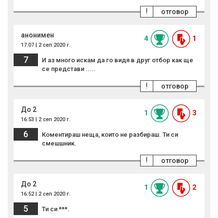
!
отговор
анонимен
4
1
17:07 | 2 сеп 2020 г.
7
И аз много искам да го видя в друг отбор как ще
се представи .....
!
отговор
До 2
1
3
16:53 | 2 сеп 2020 г.
6
Коментираш неща, които не разбираш. Ти си
смешшник.
!
отговор
До 2
1
2
16:52 | 2 сеп 2020 г.
5
Ти си ***.