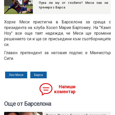
Пука ли му от глобите? Меси пак не
тренира с Барса
Хорхе Меси пристигна в Барселона за среща с
президента на клуба Хосеп Мария Бартомеу. На "Камп
Ноу" все още таят надежди, че Меси ще промени
решението си и ще се присъедини към съотборниците
си.
Главен претендент за неговия подпис е Манчестър
Сити.
Лео Меси
Барса
Напиши
коментар
Още от Барселона