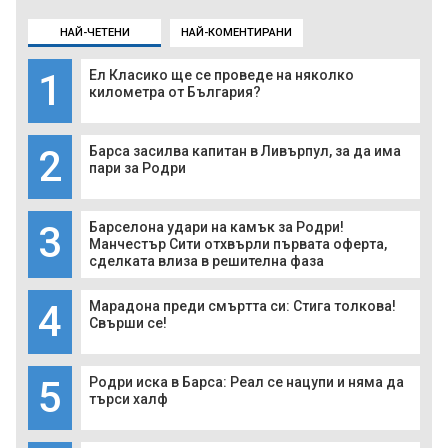
НАЙ-ЧЕТЕНИ
НАЙ-КОМЕНТИРАНИ
1
Ел Класико ще се проведе на няколко
километра от България?
2
Барса засилва капитан в Ливърпул, за да има
пари за Родри
3
Барселона удари на камък за Родри!
Манчестър Сити отхвърли първата оферта,
сделката влиза в решителна фаза
4
Марадона преди смъртта си: Стига толкова!
Свърши се!
5
Родри иска в Барса: Реал се нацупи и няма да
търси халф