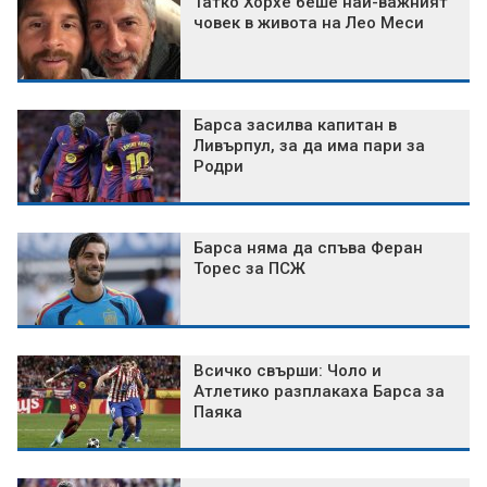
Татко Хорхе беше най-важният
човек в живота на Лео Меси
Барса засилва капитан в
Ливърпул, за да има пари за
Родри
Барса няма да спъва Феран
Торес за ПСЖ
Всичко свърши: Чоло и
Атлетико разплакаха Барса за
Паяка