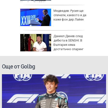
Украйна (ВИДЕО)
: Как да
Медведев: Русия ще
пасните
спечели, каквото и да
каже фон дер Лайен
личат
Даниел Динев след
 с
дебюта в SENSHI: В
България няма
ъв
достатъчно спаринг
партньори
Още от Gol.bg