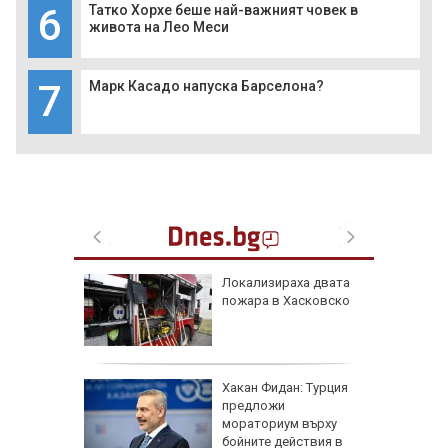
6
Татко Хорхе беше най-важният човек в
живота на Лео Меси
7
Марк Касадо напуска Барселона?
равим,
Локализираха двата
ичната
пожара в Хасковско
жбина
артофи
Хакан Фидан: Турция
кашкавал
предложи
мораториум върху
бойните действия в