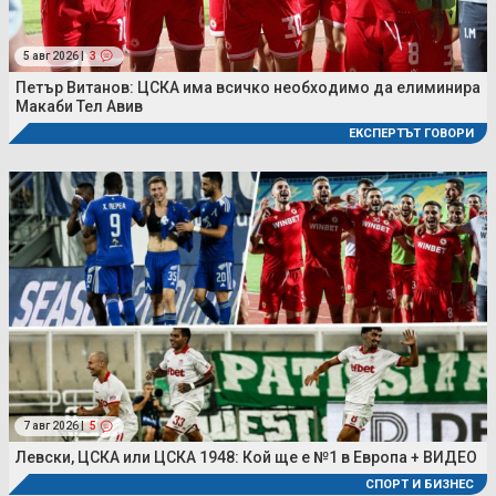
5 авг 2026 |
3
Петър Витанов: ЦСКА има всичко необходимо да елиминира
Макаби Тел Авив
ЕКСПЕРТЪТ ГОВОРИ
7 авг 2026 |
5
Левски, ЦСКА или ЦСКА 1948: Кой ще е №1 в Европа + ВИДЕО
СПОРТ И БИЗНЕС