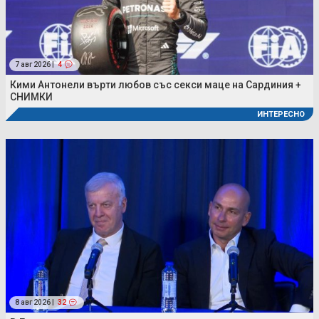
7 авг 2026 |
4
Кими Антонели върти любов със секси маце на Сардиния +
СНИМКИ
ИНТЕРЕСНО
8 авг 2026 |
32