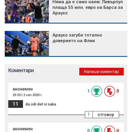
Няма да е само наем: Ливърпул
плаща 55 млн. евро на Барса за
Араухо
Араухо загуби тотално
доверието на Флик
Коментари
Напиши коментар
анонимен
1
0
23:30 | 2 сеп 2020 г.
11
da odi det si saka
!
отговор
анонимен
0
0