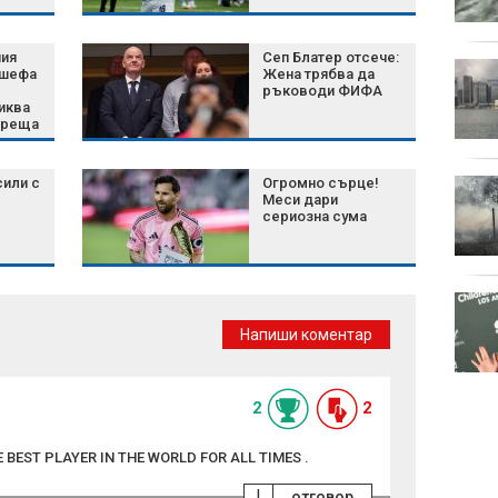
отворените
ния
Сеп Блатер отсече:
Шум, бетон и жеги: Как
 шефа
Жена трябва да
животните се
ръководи ФИФА
иква
променят, за да
среща
оцелеят сред хората?
полет
сили с
Огромно сърце!
Късна емисия
Меси дари
сериозна сума
Късна емисия
Напиши коментар
2
2
 BEST PLAYER IN THE WORLD FOR ALL TIMES .
!
отговор