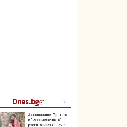
За наказание: Пратиха
Герма
в “месомелачката”
Ferrari
руски войник облечен