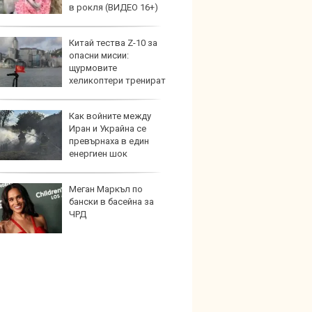
в рокля (ВИДЕО 16+)
Китай тества Z-10 за
Дори 
опасни мисии:
върху
щурмовите
загуб
хеликоптери тренират
и под радара
Как войните между
Защо 
Иран и Украйна се
бутон
превърнаха в един
новит
енергиен шок
Меган Маркъл по
Графи
бански в басейна за
разкр
ЧРД
преди