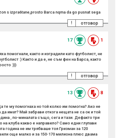
ezon s izpra6tane,prosto Barca nqma da go pusnat sega
!
отговор
17
1
яха помогнали, както и изградили като футболист, не
тболист :) Както и да е, не съм фен на Барса, както
осто :)))
!
отговор
13
8
Да те му помогнаха но той колко им помогна? Ако не
 да имат? Май забрави откога нещата не са ок и той
одина , по-миналата също, сега и тази. Дефакто три
о на клуба какво е направило? Само едни глупави
а година не им трябваше тоя Гризман за 120
вили още малко и за 150-170 милиона плюс двама