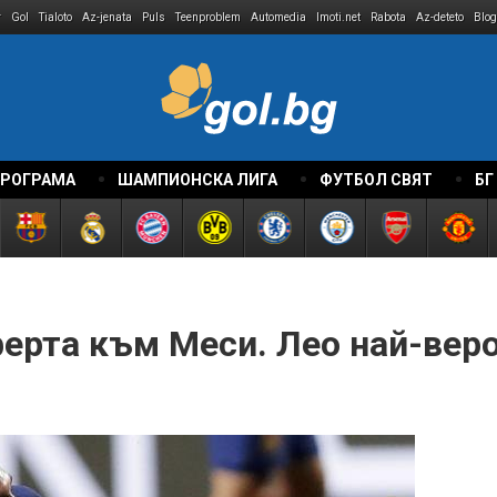
r
Gol
Tialoto
Az-jenata
Puls
Teenproblem
Automedia
Imoti.net
Rabota
Az-deteto
Blog
ПРОГРАМА
ШАМПИОНСКА ЛИГА
ФУТБОЛ СВЯТ
БГ
ферта към Меси. Лео най-вер