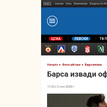
Investor
Dnes
Bloombergtv
Bulgaria On Ai
Megavselena.bg
ЦСКА
ЛЕВСКИ
ТВ 
Начало
Фенсайтове
Барселона
Барса извади о
17:22 | 3 сеп 2020 г.