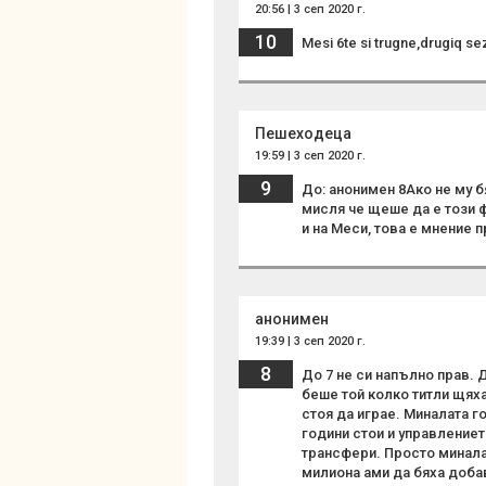
20:56 | 3 сеп 2020 г.
10
Mesi 6te si trugne,drugiq s
Пешеходеца
19:59 | 3 сеп 2020 г.
9
До: анонимен 8Ако не му б
мисля че щеше да е този фу
и на Меси, това е мнение пр
анонимен
19:39 | 3 сеп 2020 г.
8
До 7 не си напълно прав. 
беше той колко титли щяха
стоя да играе. Миналата г
години стои и управлениет
трансфери. Просто миналат
милиона ами да бяха доба