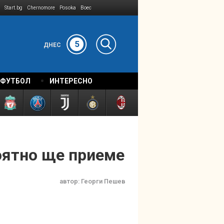
Start.bg
Chernomore
Posoka
Boec
5
ДНЕС
 ФУТБОЛ
ИНТЕРЕСНО
оятно ще приеме
автор:
Георги Пешев