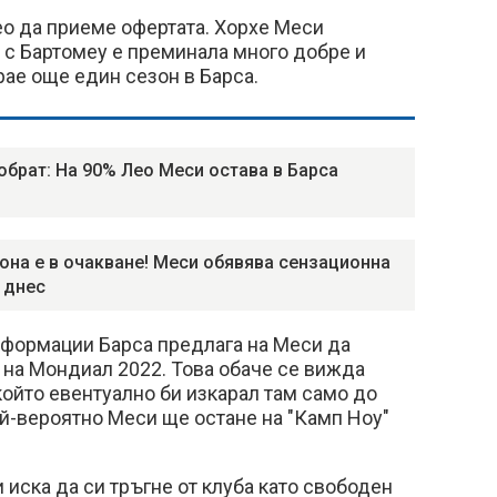
ео да приеме офертата. Хорхе Меси
 с Бартомеу е преминала много добре и
ае още един сезон в Барса.
обрат: На 90% Лео Меси остава в Барса
она е в очакване! Меси обявява сензационна
 днес
формации Барса предлага на Меси да
я на Мондиал 2022. Това обаче се вижда
който евентуално би изкарал там само до
й-вероятно Меси ще остане на "Камп Ноу"
 иска да си тръгне от клуба като свободен