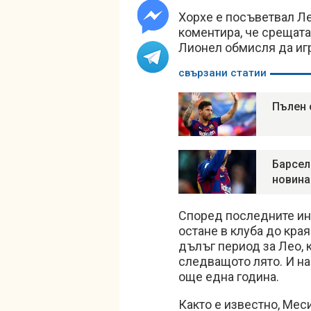
Хорхе е посъветвал Л
коментира, че срещата
Лионел обмисля да игр
свързани статии
Пълен 
Барсел
новина
Според последните ин
остане в клуба до кра
дълъг период за Лео, 
следващото лято. И на
още една година.
Както е известно, Меси