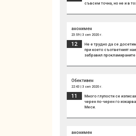
съвсем точна, но не и в то
анонимен
23:59 | 3 сеп 2020 г.
12
Не е трудно да се досетим 
при което съответният нае
забравил прокламираните 
Обективен
22:43 | 3 сеп 2020 г.
11
Много глупости се изписах
черен по-черен го изкарва
Меси.
анонимен