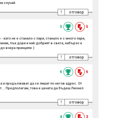
зи случай.
!
отговор
5
5
- като не е станало с пари, станало е с много пари,
мник, пък дори и най-добрият в света, набързо е
до вчера принципи :)
!
отговор
6
6
а и продължават да се пишат по негов адрес. От
т... Предполагам, това е цената да бъдеш Лионел
!
отговор
4
3