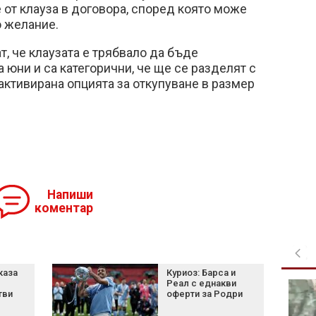
е от клауза в договора, според която може
о желание.
т, че клаузата е трябвало да бъде
 юни и са категорични, че ще се разделят с
 активирана опцията за откупуване в размер
Напиши
коментар
каза
Куриоз: Барса и
Реал с еднакви
Белият дом избра
тви
оферти за Родри
затворените AI
модели пред