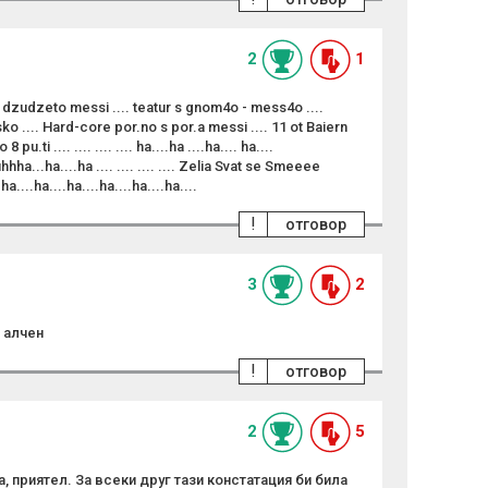
2
1
s dzudzeto messi .... teatur s gnom4o - mess4o ....
 .... Hard-core por.no s por.a messi .... 11 ot Baiern
pu.ti .... .... .... .... ha....ha ....ha.... ha....
Buhhha...ha....ha .... .... .... .... Zelia Svat se Smeeee
ha....ha....ha....ha....ha....ha....
!
отговор
3
2
 алчен
!
отговор
2
5
, приятел. За всеки друг тази констатация би била