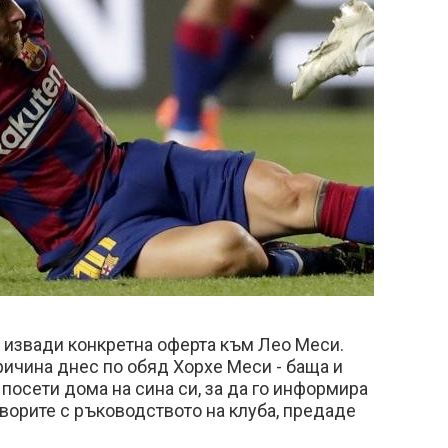
 извади конкретна оферта към Лео Меси.
ичина днес по обяд Хорхе Меси - баща и
 посети дома на сина си, за да го информира
оворите с ръководството на клуба, предаде