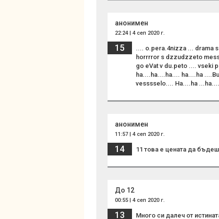
анонимен
22:24 | 4 сеп 2020 г.
15
.... o.pera.4nizza ... drama 
horrrror s dzzudzzeto messko
go eVat v du.peto .... vseki po 8 
ha....ha....ha.... ha....ha ....
vesssselo.... Ha....ha ...ha....
анонимен
11:57 | 4 сеп 2020 г.
14
11 това е цената да бъдеш
До 12
00:55 | 4 сеп 2020 г.
13
Много си далеч от истината