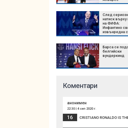
След сериоз
натиск върху
на ФИФА:
Инфантино св
извънредна 
на върха на
футбола
Барса се под
белгийски
вундеркинд
Коментари
анонимен
22:30 | 4 сеп 2020 г.
16
CRISTIANO RONALDO IS THE