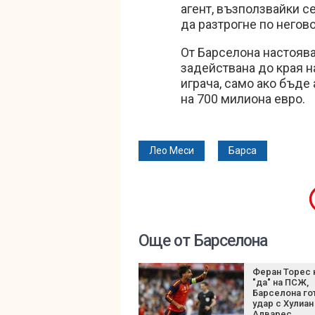
агент, възползвайки с
да разтрогне по негов
От Барселона настоява
задействана до края на
играча, само ако бъде
на 700 милиона евро.
Лео Меси
Барса
Още от Барселона
Феран Торес 
"да" на ПСЖ,
Барселона го
удар с Хулиан
Алварес