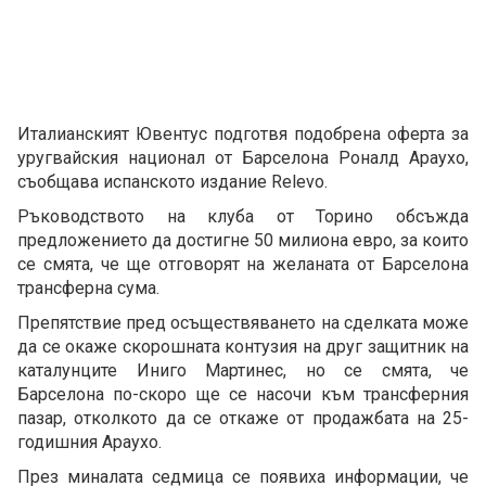
Италианският Ювентус подготвя подобрена оферта за
уругвайския национал от Барселона Роналд Араухо,
съобщава испанското издание Relevo.
Ръководството на клуба от Торино обсъжда
предложението да достигне 50 милиона евро, за които
се смята, че ще отговорят на желаната от Барселона
трансферна сума.
Препятствие пред осъществяването на сделката може
да се окаже скорошната контузия на друг защитник на
каталунците Иниго Мартинес, но се смята, че
Барселона по-скоро ще се насочи към трансферния
пазар, отколкото да се откаже от продажбата на 25-
годишния Араухо.
През миналата седмица се появиха информации, че