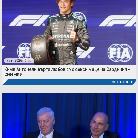
7 авг 2026 |
3
Кими Антонели върти любов със секси маце на Сардиния +
СНИМКИ
ИНТЕРЕСНО