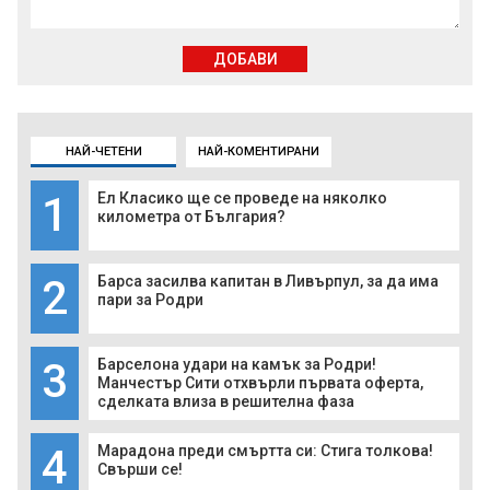
ДОБАВИ
НАЙ-ЧЕТЕНИ
НАЙ-КОМЕНТИРАНИ
1
Ел Класико ще се проведе на няколко
километра от България?
2
Барса засилва капитан в Ливърпул, за да има
пари за Родри
3
Барселона удари на камък за Родри!
Манчестър Сити отхвърли първата оферта,
сделката влиза в решителна фаза
4
Марадона преди смъртта си: Стига толкова!
Свърши се!