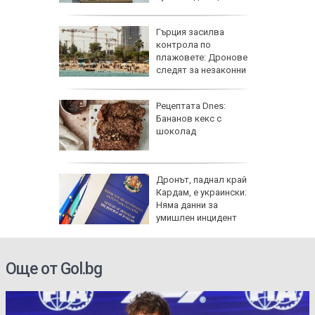
защити националния ни интерес
се 23 000
Гърция засилва
т УЕФА
контрола по
плажовете: Дронове
следят за незаконни
чадъри и ограничен достъп
гра за
Рецептата Dnes:
ежка
Бананов кекс с
лси"
шоколад
рай
Дронът, паднал край
ински,
Кардам, е украински:
 е
Няма данни за
умишлен инцидент
Още от Gol.bg