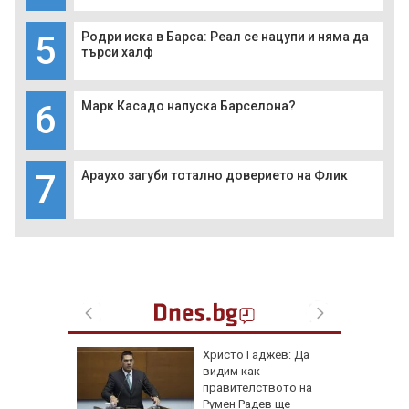
5
Родри иска в Барса: Реал се нацупи и няма да
търси халф
6
Марк Касадо напуска Барселона?
7
Араухо загуби тотално доверието на Флик
и
Христо Гаджев: Да
зрелищно
видим как
правителството на
Румен Радев ще