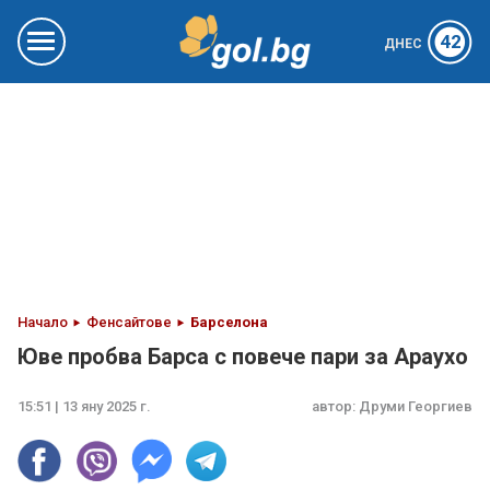
42
ДНЕС
Начало
Фенсайтове
Барселона
Юве пробва Барса с повече пари за Араухо
15:51 | 13 яну 2025 г.
автор:
Друми Георгиев