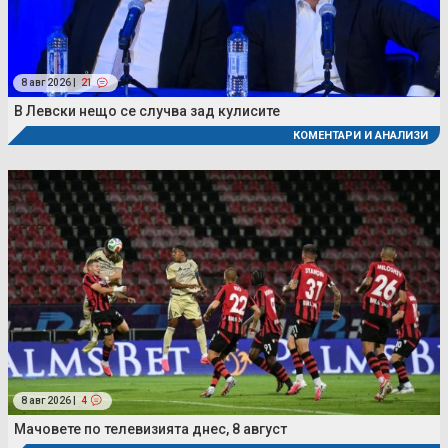
8 авг 2026 |
21
В Левски нещо се случва зад кулисите
КОМЕНТАРИ И АНАЛИЗИ
8 авг 2026 |
4
Мачовете по телевизията днес, 8 август