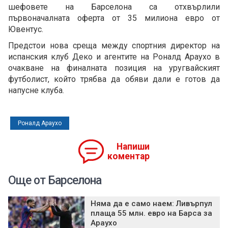
шефовете на Барселона са отхвърлили
първоначалната оферта от 35 милиона евро от
Ювентус.
Предстои нова среща между спортния директор на
испанския клуб Деко и агентите на Роналд Араухо в
очакване на финалната позиция на уругвайският
футболист, който трябва да обяви дали е готов да
напусне клуба.
Роналд Араухо
Напиши
коментар
Още от Барселона
Няма да е само наем: Ливърпул
плаща 55 млн. евро на Барса за
Араухо