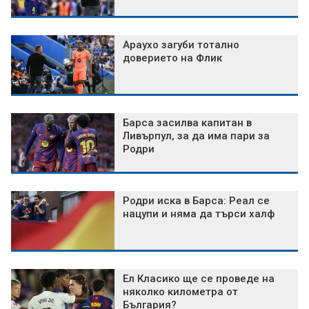
Араухо загуби тотално
доверието на Флик
Барса засилва капитан в
Ливърпул, за да има пари за
Родри
Родри иска в Барса: Реал се
нацупи и няма да търси халф
Ел Класико ще се проведе на
няколко километра от
България?