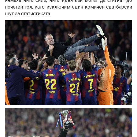
нямаха нито сили, нито идея как могат да стигнат до
почетен гол, като изключим един комичен сватбарски
шут за статистиката.