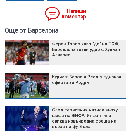
Напиши
коментар
Още от Барселона
Феран Торес каза "да" на ПСЖ,
Барселона готви удар с Хулиан
Алварес
Куриоз: Барса и Реал с еднакви
оферти за Родри
След сериозния натиск върху
шефа на ФИФА: Инфантино
свиква извънредна среща на
върха на футбола