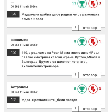
...
11
3
00:28 | 11 май 2026 г.
14
Мадричани трябва да се радват че се разминаха
само с 2 гола
!
отговор
анонимен
9
1
00:25 | 11 май 2026 г.
13
#10, в редиците на Реал М има много липси!Реал
реално има трима класни играчи- Куртоа, Мбапе и
Валверде!Другите са далеч от истината ,
включително треньора!
!
отговор
Астроном
5
3
00:24 | 11 май 2026 г.
12
Мдаа..Прехвалените ,,бели звезди
!
отговор