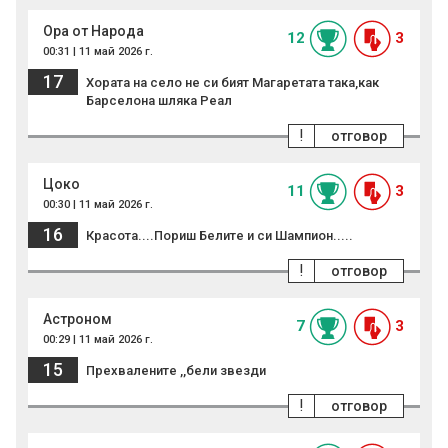
Ора от Народа
12
3
00:31 | 11 май 2026 г.
17
Хората на село не си бият Магаретата така,как
Барселона шляка Реал
!
отговор
Цоко
11
3
00:30 | 11 май 2026 г.
16
Красота....Пориш Белите и си Шампион.....
!
отговор
Астроном
7
3
00:29 | 11 май 2026 г.
15
Прехвалените ,,бели звезди
!
отговор