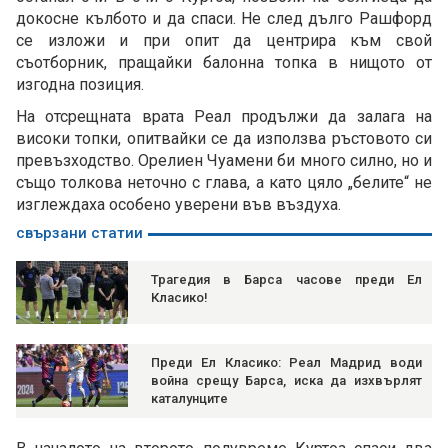
докосне кълбото и да спаси. Не след дълго Рашфорд
се изложи и при опит да центрира към свой
съотборник, пращайки балонна топка в нищото от
изгодна позиция.
На отсрещната врата Реал продължи да залага на
високи топки, опитвайки се да използва ръстовото си
превъзходство. Орелиен Чуамени би много силно, но и
също толкова неточно с глава, а като цяло „белите“ не
изглеждаха особено уверени във въздуха.
свързани статии
Трагедия в Барса часове преди Ел
Класико!
Преди Ел Класико: Реал Мадрид води
война срещу Барса, иска да изхвърлят
каталунците