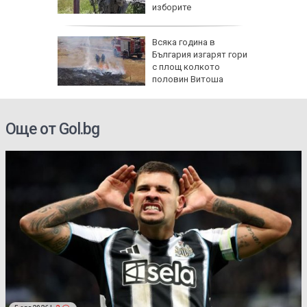
со,
изборите
и:
Всяка година в
Банско
България изгарят гори
с площ колкото
прежение
половин Витоша
Още от Gol.bg