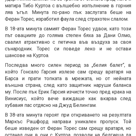
матира Тибо Куртоа с вълшебно изпълнение в горния
ляв ъгъл. Минута по-рано пък заслугата беше на
Феран Торес, изработил фаула след страхотен слалом.
В 18-ата минута самият Феран Торес удвои, като този
път овациите до голяма степен бяха за Дани Олмо,
свалил атрактивно с петичка във въздуха за своя
сънародник. Торес си поведе леко и не остави
шансове на Куртоа.
Последва много силен период за „белия балет“, в
който Гонсало Гарсия излезе сам срещу вратаря на
Барса и прати топката в мрежата, но от нейната
външна страна, след като защитник наруши баланса
му. После пък Ерик Гарсия изчисти точно пред крака на
Винисиус, който вече виждаше как вкарва след
хубавия пас отдясно на Джуд Белингам.
В 38-ата минута героят при откриването на резултата
Маркъс Рашфорд направи уникален пропуск. Той
беше изведен от Феран Торес сам срещу вратаря, но
останал очи в очи с Куртоа, позволи на белгиеца да