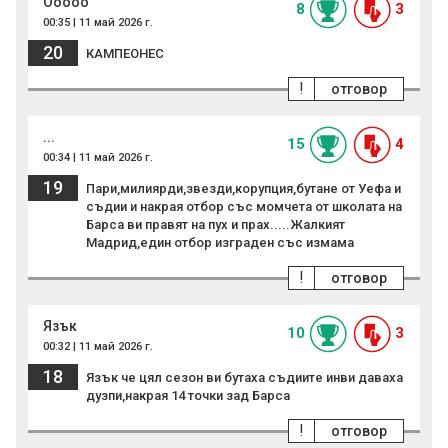
Ооооо
8
3
00:35 | 11 май 2026 г.
20
КАМПЕОНЕС
!
отговор
...
15
4
00:34 | 11 май 2026 г.
19
Пари,милиярди,звезди,корупция,бутане от Уефа и
съдии и накрая отбор със момчета от школата на
Барса ви правят на пух и прах.....Жалкият
Мадрид,един отбор изграден със измама
!
отговор
Язък
10
3
00:32 | 11 май 2026 г.
18
Язък че цял сезон ви бутаха съдиите инви даваха
дузпи,накрая 14 точки зад Барса
!
отговор