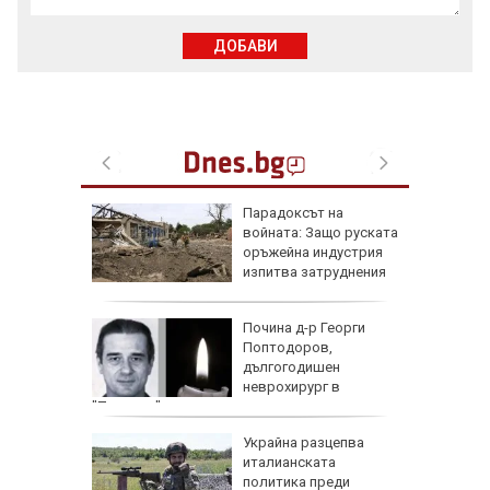
ДОБАВИ
те жеги
Парадоксът на
алия да
войната: Защо руската
ното
оръжейна индустрия
изпитва затруднения
 с
Почина д-р Георги
ия:
Поптодоров,
" поема
дългогодишен
е
неврохирург в
"Пирогов"
и
Украйна разцепва
иция" по
италианската
д
политика преди