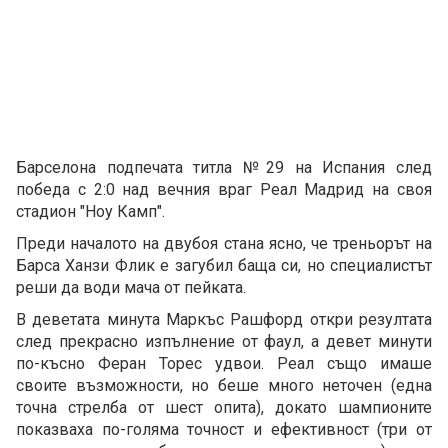
Барселона подпечата титла №29 на Испания след
победа с 2:0 над вечния враг Реал Мадрид на своя
стадион "Ноу Камп".
Преди началото на двубоя стана ясно, че треньорът на
Барса Ханзи Флик е загубил баща си, но специалистът
реши да води мача от пейката.
В деветата минута Маркъс Рашфорд откри резултата
след прекрасно изпълнение от фаул, а девет минути
по-късно Феран Торес удвои. Реал също имаше
своите възможности, но беше много неточен (една
точна стрелба от шест опита), докато шампионите
показваха по-голяма точност и ефективност (три от