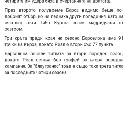
четирите им удара бяха в очертанията на вратата).
През второто полувреме Барса видимо беше по-
добрият отбор, но не паднаха други попадения, като на
няколко пъти Тибо Куртоа спаси мадридчани от
разгром.
Три кръга преди края на сезона Барселона има 91
точки на върха, докато Реал е втори със 77 пункта.
Барселона печели титлата за втори пореден сезон,
докато Реал остава без трофей за втора поредна
кампания. За "блаугранас" това е също така трета титла
за последните четири сезона.