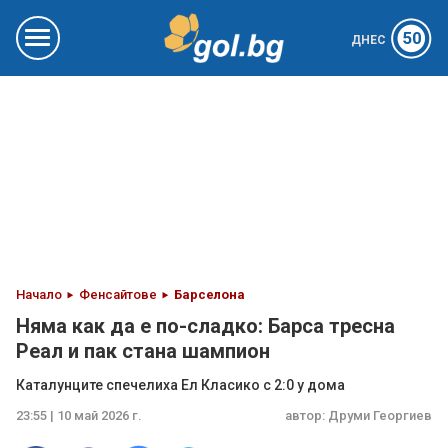
50
ДНЕС
Начало
Фенсайтове
Барселона
Няма как да е по-сладко: Барса тресна
Реал и пак стана шампион
Каталунците спечелиха Ел Класико с 2:0 у дома
23:55 | 10 май 2026 г.
автор:
Друми Георгиев