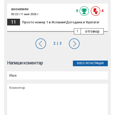
анонимен
8
4
00:22 | 11 май 2026 г.
11
Просто номер 1 в Испания!Догодина и Ушатата!
!
отговор
Напиши коментар
ВЛЕЗ
|
РЕГИСТРАЦИЯ