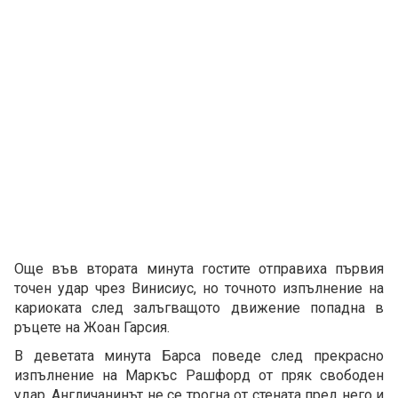
Още във втората минута гостите отправиха първия
точен удар чрез Винисиус, но точното изпълнение на
кариоката след залъгващото движение попадна в
ръцете на Жоан Гарсия.
В деветата минута Барса поведе след прекрасно
изпълнение на Маркъс Рашфорд от пряк свободен
удар. Англичанинът не се трогна от стената пред него и