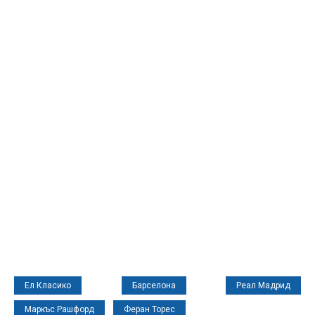
Ел Класико
Барселона
Реал Мадрид
Маркъс Рашфорд
Феран Торес