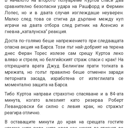
В началото на второто полувреме Куртоа спаси два
сравнително безопасни удара на Рашфорд и Фермин
Лопес, но и в двата случая изглеждаше неуверен.
Малко след това се стигна да дърпане между куп
играчи на двата отбора след ритник на Асенсио и
гневна „каталунска“ реакция.
Доста по-голямо беше напрежението при следващата
опасна акция на Барса. Този път най-добрият на терена
днес Феран Торес излезе сам срещу Куртоа леко
вляво и стреля, но белгийският страж спаси с крак! На
отсрещната врата Джуд Белингам прати топката в
мрежата, но голът правилно беше отменен заради
петорната засада, изработена от изтеглилата се
моментално защита на Барса.
Тибо Куртоа направи страхотно спасяване и в 84-ата
минута, когато влезлият като резерва Роберт
Левандовски би силно с левия крак, но стражът
реагира отлично.
В оставащите минути до края на срещата гостите