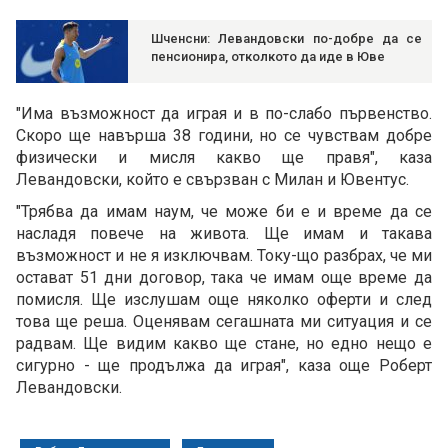
Шченсни: Левандовски по-добре да се
пенсионира, отколкото да иде в Юве
"Има възможност да играя и в по-слабо първенство.
Скоро ще навърша 38 години, но се чувствам добре
физически и мисля какво ще правя", каза
Левандовски, който е свързван с Милан и Ювентус.
"Трябва да имам наум, че може би е и време да се
насладя повече на живота. Ще имам и такава
възможност и не я изключвам. Току-що разбрах, че ми
остават 51 дни договор, така че имам още време да
помисля. Ще изслушам още няколко оферти и след
това ще реша. Оценявам сегашната ми ситуация и се
радвам. Ще видим какво ще стане, но едно нещо е
сигурно - ще продължа да играя", каза още Роберт
Левандовски.