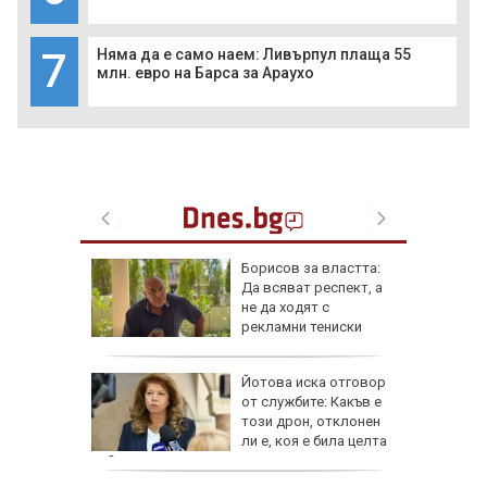
7
Няма да е само наем: Ливърпул плаща 55
млн. евро на Барса за Араухо
шения
Борисов за властта:
и камери
Да всяват респект, а
шофьор
не да ходят с
рекламни тениски
и
Йотова иска отговор
ите си
от службите: Какъв е
гони във
този дрон, отклонен
ли е, коя е била целта
му?