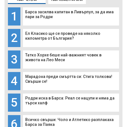
1
Барса засилва капитан в Ливърпул, за да има
пари за Родри
2
Ел Класико ще се проведе на няколко
километра от България?
3
Татко Хорхе беше най-важният човек в
живота на Лео Меси
4
Марадона преди смъртта си: Стига толкова!
Свърши се!
5
Родри иска в Барса: Реал се нацупи и няма да
търси халф
6
Всичко свърши: Чоло и Атлетико разплакаха
Барса за Паяка