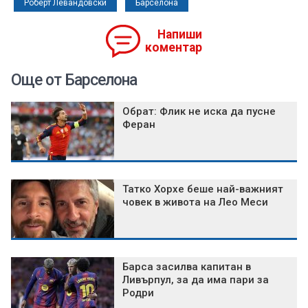
Роберт Левандовски
Барселона
Напиши
коментар
Още от Барселона
Обрат: Флик не иска да пусне
Феран
Татко Хорхе беше най-важният
човек в живота на Лео Меси
Барса засилва капитан в
Ливърпул, за да има пари за
Родри