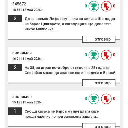
345672
0
0
18:35 | 12 май 2026 г.
3
Да го вземат Лефскиту , нали са велики.Ще дадат
на Барса Цингарето, а каталунците ще доплатят
някое милионче....
!
отговор
анонимен
0
0
16:21 | 11 май 2026 г.
2
На 38, но играе по-добре от някои на 28 години!
Спокойно може да изиграе още 1 година в Барса!
!
отговор
анонимен
3
0
15:15 | 11 май 2026 г.
1
Снощи казаха че Барса му предлага още
продължение но при занижена заплата....
!
отговор