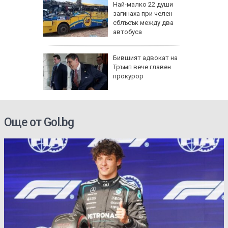
гария
Най-малко 22 души
загинаха при челен
дрон
сблъсък между два
автобуса
се полз
 нови
Бившият адвокат на
Тръмп вече главен
а
прокурор
ток
Още от Gol.bg