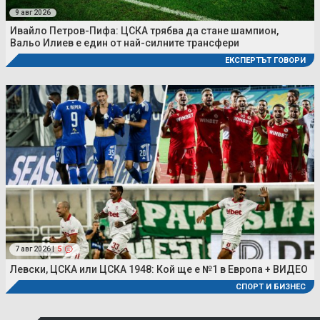
9 авг 2026
Ивайло Петров-Пифа: ЦСКА трябва да стане шампион,
Вальо Илиев е един от най-силните трансфери
ЕКСПЕРТЪТ ГОВОРИ
7 авг 2026 |
5
Левски, ЦСКА или ЦСКА 1948: Кой ще е №1 в Европа + ВИДЕО
СПОРТ И БИЗНЕС