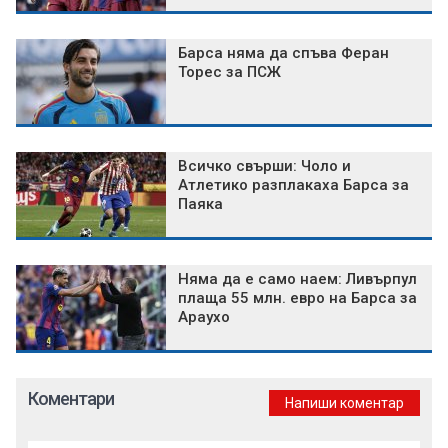
Барса няма да спъва Феран
Торес за ПСЖ
Всичко свърши: Чоло и
Атлетико разплакаха Барса за
Паяка
Няма да е само наем: Ливърпул
плаща 55 млн. евро на Барса за
Араухо
Коментари
Напиши коментар