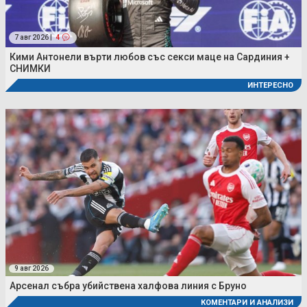
7 авг 2026 |
4
Кими Антонели върти любов със секси маце на Сардиния +
СНИМКИ
ИНТЕРЕСНО
9 авг 2026
Арсенал събра убийствена халфова линия с Бруно
КОМЕНТАРИ И АНАЛИЗИ