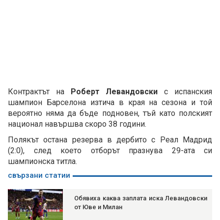
Контрактът на
Роберт Левандовски
с испанския
шампион Барселона изтича в края на сезона и той
вероятно няма да бъде подновен, тъй като полският
национал навършва скоро 38 години.
Полякът остана резерва в дербито с Реал Мадрид
(2:0), след което отборът празнува 29-ата си
шампионска титла.
свързани статии
Обявиха каква заплата иска Левандовски
от Юве и Милан