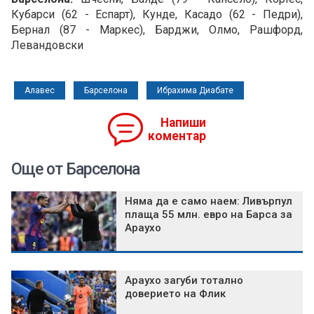
Кубарси (62 - Еспарт), Кунде, Касадо (62 - Педри),
Бернал (87 - Маркес), Барджи, Олмо, Рашфорд,
Левандовски
Алавес
Барселона
Ибрахима Диабате
Напиши
коментар
Още от Барселона
Няма да е само наем: Ливърпул
плаща 55 млн. евро на Барса за
Араухо
Араухо загуби тотално
доверието на Флик