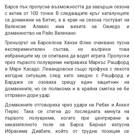
Барса пък пропусна възможността да завърши сезона
с актив от 100 точки. В следващите кръг каталунците
са домакини на Бетис, а в края на сезона гостуват на
Валенсия. Алавес има визита на Овиедо и
домакинство на Райо Валекано.
Треньорът на Барселона Ханзи Флик очаквано пусна
експериментален състав, но въпреки това
избраниците му се опитваха да водят играта. Пропуски
през първото полувреме направиха Маркъс Рашфорд
и Марк Касадо. Левандовски също профука с лекота
изгодна ситуация, след като заедно с Рашфорд и
Барджи се озоваха срещу един защитник на
домакините, но се полакоми и в крайна сметка не бе
отправен дори удар.
Домакините отговориха чрез удари на Ребах и Анхел
Перес. Така се стигна до последната минута на
първото полувреме, когато при центриране в
наказателното поле на Барса Бернал изпусна
Ибрахима Диабате, който от трудна позиция се