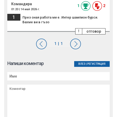
Командира
1
2
01:20 | 14 май 2026 г.
1
През оная работа ми е. Интер шампион бурси.
Бахме ви в гъзо
!
отговор
Напиши коментар
ВЛЕЗ
|
РЕГИСТРАЦИЯ