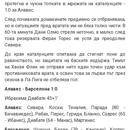
протегна и чукна топката в мрежата на каталунците -
1:0 за Алавес.
След почивката домакините предимно се отбраняваха,
но и ситуациите пред вратата им не бяха толко чисти. В
60-та минута Дани Олмо стреля неточно, а малко след
това резервата Феран Торес не успя да преодолее
Сивера.
До края каталунците опитваха да стигнат поне до
равенството, но защитата на баските издържа. Тимът
на Ханзи Флик не отправи нито един точен удар към
противниковата врата, а освен това за първи път през
сезона в Ла Лига не отбеляза гол.
Алавес - Барселона 1:0
Ибрахима Диабате 45+1’
Алавес:
Сивера, Коски, Теналия, Парада (80 -
Бенавиедес), Ребах, Перес, Гуриди, Бланко, Суарес (65
- Ибанес), Диабате (64 - Манас), Мартинес
Барселона:
Шчесни, Балде (79 - Кансело), Кортес,