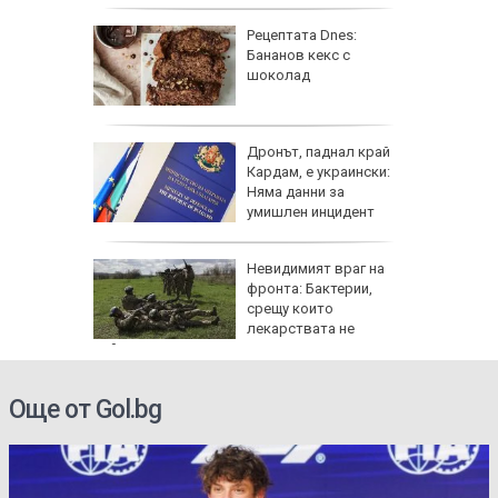
 край
Рецептата Dnes:
Бананов кекс с
асково -
шоколад
 къщи и
дии
Дронът, паднал край
и и
Кардам, е украински:
 август
Няма данни за
умишлен инцидент
тобус
Невидимият враг на
акти,
фронта: Бактерии,
TikTok
срещу които
лекарствата не
действат
Още от Gol.bg