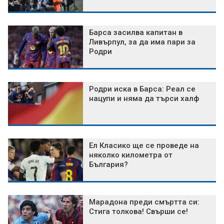
Барса засилва капитан в
Ливърпул, за да има пари за
Родри
Родри иска в Барса: Реал се
нацупи и няма да търси халф
Ел Класико ще се проведе на
няколко километра от
България?
Марадона преди смъртта си:
Стига толкова! Свърши се!