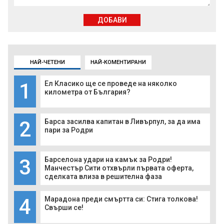
ДОБАВИ
НАЙ-ЧЕТЕНИ
НАЙ-КОМЕНТИРАНИ
1
Ел Класико ще се проведе на няколко
километра от България?
2
Барса засилва капитан в Ливърпул, за да има
пари за Родри
3
Барселона удари на камък за Родри!
Манчестър Сити отхвърли първата оферта,
сделката влиза в решителна фаза
4
Марадона преди смъртта си: Стига толкова!
Свърши се!