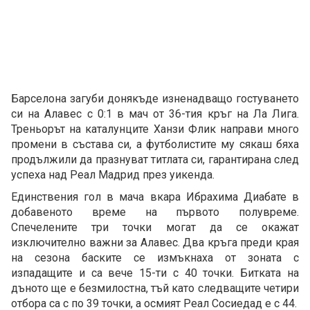
Барселона загуби донякъде изненадващо гостуването
си на Алавес с 0:1 в мач от 36-тия кръг на Ла Лига.
Треньорът на каталунците Ханзи Флик направи много
промени в състава си, а футболистите му сякаш бяха
продължили да празнуват титлата си, гарантирана след
успеха над Реал Мадрид през уикенда.
Единствения гол в мача вкара Ибрахима Диабате в
добавеното време на първото полувреме.
Спечелените три точки могат да се окажат
изключително важни за Алавес. Два кръга преди края
на сезона баските се измъкнаха от зоната с
изпадащите и са вече 15-ти с 40 точки. Битката на
дъното ще е безмилостна, тъй като следващите четири
отбора са с по 39 точки, а осмият Реал Сосиедад е с 44.