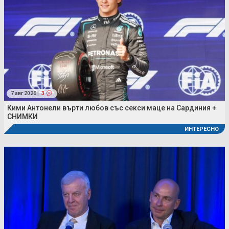
7 авг 2026 |
3
Кими Антонели върти любов със секси маце на Сардиния +
СНИМКИ
ИНТЕРЕСНО