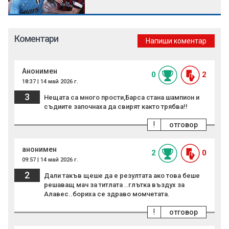
Коментари
Напиши коментар
Анонимен
0
2
18:37 | 14 май 2026 г.
3
Нещата са много прости,Барса стана шампион и
съдиите започнаха да свирят както трябва!!
!
отговор
анонимен
2
0
09:57 | 14 май 2026 г.
2
Дали такъв щеше да е резултата ако това беше
решаващ мач за титлата ..глътка въздух за
Алавес..бориха се здраво момчетата.
!
отговор