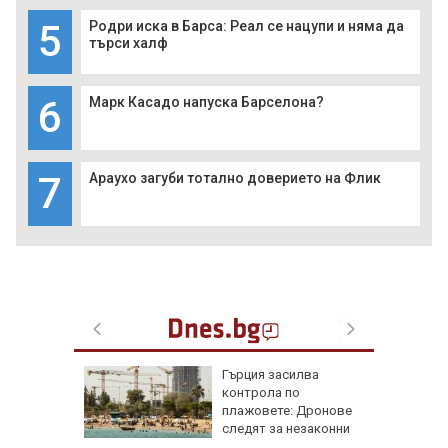
5
Родри иска в Барса: Реал се нацупи и няма да
търси халф
6
Марк Касадо напуска Барселона?
7
Араухо загуби тотално доверието на Флик
рай
Гърция засилва
ински,
контрола по
 е
плажовете: Дронове
следят за незаконни
чадъри и ограничен достъп