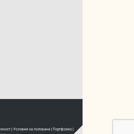
елност
|
Условия за ползване
|
Портфолио
|