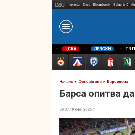
Investor
Dnes
Bloombergtv
Bulgaria On Ai
Megavselena.bg
ЦСКА
ЛЕВСКИ
ТВ 
Начало
Фенсайтове
Барселона
Барса опитва да
09:07 | 9 юни 2026 г.