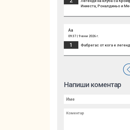
2
Легенди на клуба са Кройф
Иниеста, Роналдиньо и Ме
Аа
09:37 | 9 юни 2026 г.
1
Фабрегас от кога е легенд
Напиши коментар