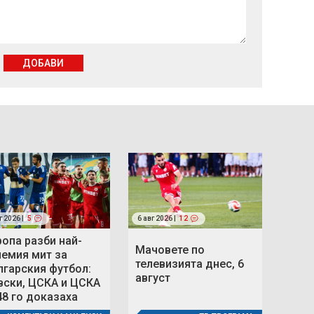
ДОБАВИ
г 2026 |
5
6 авг 2026 |
12
ропа разби най-
Мачовете по
лемия мит за
телевизията днес, 6
лгарския футбол:
август
вски, ЦСКА и ЦСКА
48 го доказаха