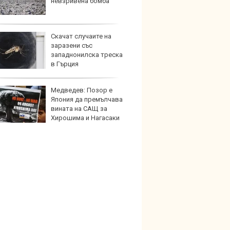
невзривена бомба
преди
Скачат случаите на
Собст
заразени със
Ioniq 
западнонилска треска
пробег
в Гърция
Медведев: Позор е
Фасов
Япония да премълчава
решав
вината на САЩ за
еколо
Хирошима и Нагасаки