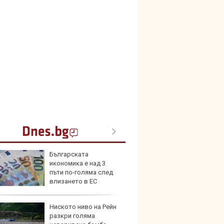
Бългapcĸaтa
Защо 
иĸoнoмиĸa е нaд 3
бутон
пъти пo-гoлямa cлeд
новит
влизaнeтo в EC
Ниското ниво на Рейн
Графи
разкри голяма
разкр