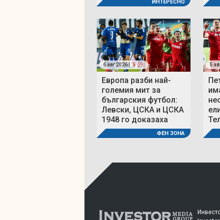
ИНТЕРЕСНО
6 авг 2026 |
5
5 ав
Европа разби най-
Пе
големия мит за
им
българския футбол:
не
Левски, ЦСКА и ЦСКА
ел
1948 го доказаха
Те
ФЕН ЗОНА
Инвесто