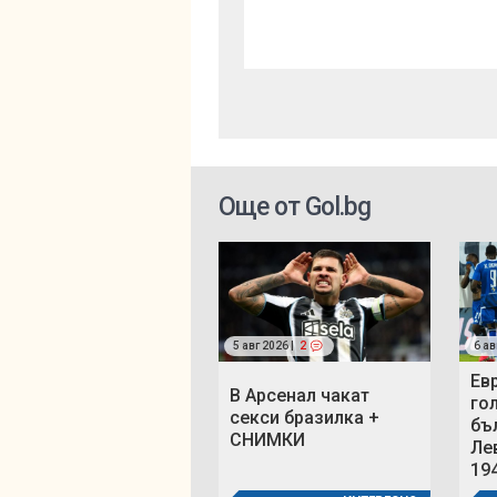
Още от Gol.bg
5 авг 2026 |
2
6 ав
Ев
В Арсенал чакат
го
секси бразилка +
бъ
СНИМКИ
Ле
19