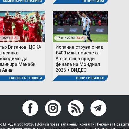
ТВ ПРОГРАМА
КОМЕНТАРИ И АНАЛИЗИ
г 2026 |
2
17 юли 2026 |
53
тър Витанов: ЦСКА
Испания струва с над
а всичко
€400 млн. повече от
обходимо да
Аржентина преди
иминира Макаби
финала на Мондиал
л Авив
2026 + ВИДЕО
ЕКСПЕРТЪТ ГОВОРИ
СПОРТ И БИЗНЕС
р.БГ АД © 2001-2026 | Всички права запазени. |
Контакти
|
Реклама
|
Поверит