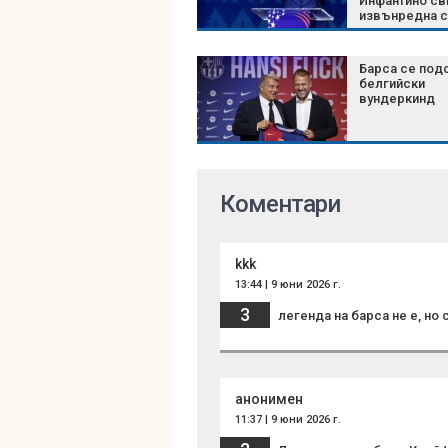
Инфантино св
извънредна 
на върха на
футбола
Барса се под
белгийски
вундеркинд
Коментари
kkk
13:44 | 9 юни 2026 г.
3
легенда на барса не е, но 
анонимен
11:37 | 9 юни 2026 г.