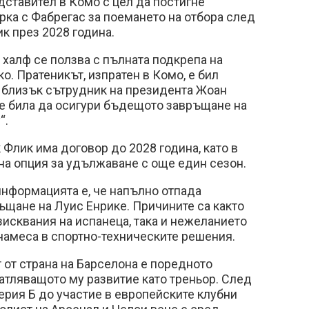
дставител в Комо с цел да постигне
ка с Фабрегас за поемането на отбора след
ик през 2028 година.
 халф се ползва с пълната подкрепа на
о. Пратеникът, изпратен в Комо, е бил
 близък сътрудник на президента Жоан
 е била да осигури бъдещото завръщане на
“.
Флик има договор до 2028 година, като в
на опция за удължаване с още един сезон.
информацията е, че напълно отпада
щане на Луис Енрике. Причините са както
исквания на испанеца, така и нежеланието
намеса в спортно-техническите решения.
 от страна на Барселона е поредното
атляващото му развитие като треньор. След
ерия Б до участие в европейските клубни