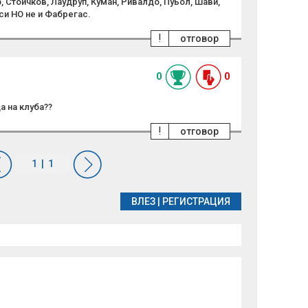
, Стоичков, Лаудруп, Куман, Ривалдо, Пуьол, Шави,
си НО не и Фабрегас.
!
отговор
0
0
а на клуба??
!
отговор
ВЛЕЗ
|
РЕГИСТРАЦИЯ