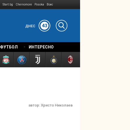
Start.bg
Chernomore
Posoka
Boec
43
ДНЕС
 ФУТБОЛ
ИНТЕРЕСНО
автор:
Христо Николаев