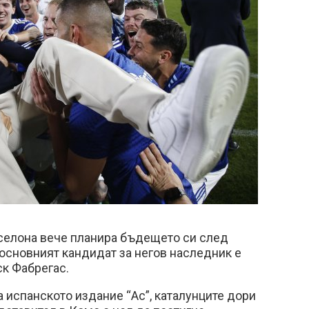
селона вече планира бъдещето си след
а основният кандидат за негов наследник е
ск Фабрегас.
испанското издание “Ас”, каталунците дори