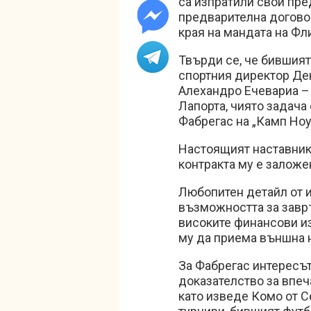
са изпратили свой пре
предварителна договор
края на мандата на Фл
Твърди се, че бившият
спортния директор Дек
Алехандро Ечевариа –
Лапорта, чиято задача
Фабрегас на „Камп Ноу
Настоящият наставник 
контракта му е заложе
Любопитен детайл от 
възможността за завръ
високите финансови из
му да приема външна 
За Фабрегас интересът
доказателство за впеч
като изведе Комо от С