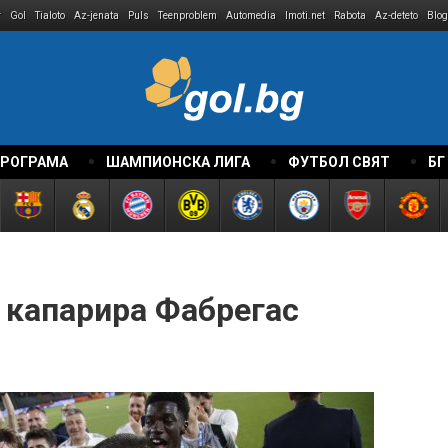
r
Gol
Tialoto
Az-jenata
Puls
Teenproblem
Automedia
Imoti.net
Rabota
Az-deteto
Blog
ПРОГРАМА
ШАМПИОНСКА ЛИГА
ФУТБОЛ СВЯТ
БГ
 капарира Фабрегас