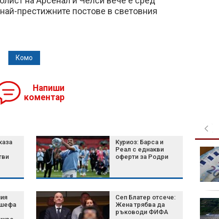
олист на Арсенал и Челси вече е сред
 най-престижните постове в световния
Комо
Напиши
коментар
каза
Куриоз: Барса и
Реал с еднакви
Веласкес с добри
тви
оферти за Родри
новини за "Левски":
Евертон Бала е готов,
Майкон остава под
въпрос
ния
Сеп Блатер отсече:
Жителите на Сеута са
 шефа
Жена трябва да
"тъжни, безпомощни и
ръководи ФИФА