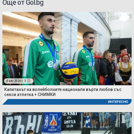
Още от Gol.bg
6 авг 2026 |
3
Капитанът на волейболните национали върти любов със
секси атлетка + СНИМКИ
ИНТЕРЕСНО