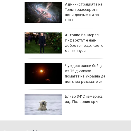
 часа и
Администрацията на
евно:
Тръмп разсекрети
мрежата
нови документи за
НЛО
емова:
Антонио Бандерас:
заплата
Инфарктът е най-
20 евро,
доброто нещо, което
ече
ми се случи
исия
Чуждестранни бойци
от 72 държави
помагат на Украйна да
попълва редиците си
исия
Близо 34°C измериха
зад Полярния кръг