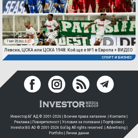
7 авг 2026 |
5
Левски, ЦСКА или ЦСКА 1948: Кой ще е №1 в Европа + ВИДЕО
СПОРТ И БИЗНЕС
Инвестор.БГ АД © 2001-2026 | Всички права запазени. |
Контакти
|
Реклама
|
Поверителност
|
Условия за ползване
|
Портфолио
|
Investor.BG AD © 2001-2026 Gol.bg All rights reserved. |
Advertising
|
Portfolio
|
Лични данни