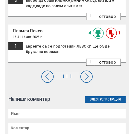
2
Еееее да беше КАБАКА,БАНИЧКАТА,СВАТБАТА
каде,каде по голям опит имат.
!
отговор
Пламен Пенев
4
1
13:41 | 4 авг 2023 г.
1
Евреите са се подготвили.ЛЕВСКИ ще бъде
брутално порязан.
!
отговор
Напиши коментар
ВЛЕЗ
|
РЕГИСТРАЦИЯ