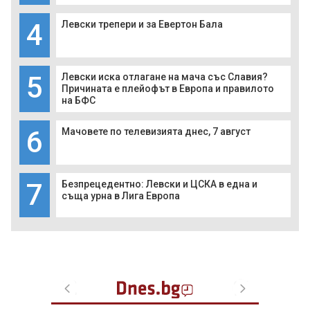
4
Левски трепери и за Евертон Бала
5
Левски иска отлагане на мача със Славия?
Причината е плейофът в Европа и правилото
на БФС
6
Мачовете по телевизията днес, 7 август
7
Безпрецедентно: Левски и ЦСКА в една и
съща урна в Лига Европа