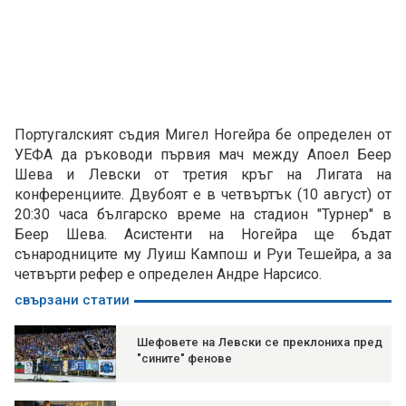
Португалският съдия Мигел Ногейра бе определен от
УЕФА да ръководи първия мач между Апоел Беер
Шева и Левски от третия кръг на Лигата на
конференциите. Двубоят е в четвъртък (10 август) от
20:30 часа българско време на стадион "Турнер" в
Беер Шева. Асистенти на Ногейра ще бъдат
сънародниците му Луиш Кампош и Руи Тешейра, а за
четвърти рефер е определен Андре Нарсисо.
свързани статии
Шефовете на Левски се преклониха пред
"сините" фенове