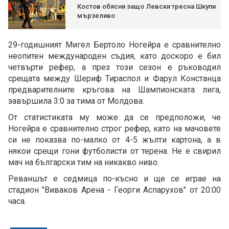
Костов обясни защо Левски тресна Шкупи
мързеливо
29-годишният Мигел Бертоло Ногейра е сравнително
неопитен международен съдия, като доскоро е бил
четвърти рефер, а през този сезон е ръководил
срещата между Шериф Тираспол и Фарул Констанца
предварителните кръгова на Шампионската лига,
завършила 3:0 за тима от Молдова.
От статистиката му може да се предположи, че
Ногейра е сравнително строг рефер, като на мачовете
си не показва по-малко от 4-5 жълти картона, а в
някои срещи гони футболисти от терена. Не е свирил
мач на български тим на никакво ниво.
Реваншът е седмица по-късно и ще се играе на
стадион "Виваков Арена - Георги Аспарухов" от 20:00
часа.