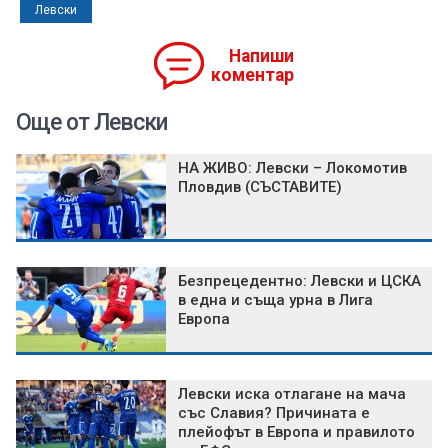
Левски
Напиши
коментар
Още от Левски
НА ЖИВО: Левски – Локомотив
Пловдив (СЪСТАВИТЕ)
Безпрецедентно: Левски и ЦСКА
в една и съща урна в Лига
Европа
Левски иска отлагане на мача
със Славия? Причината е
плейофът в Европа и правилото