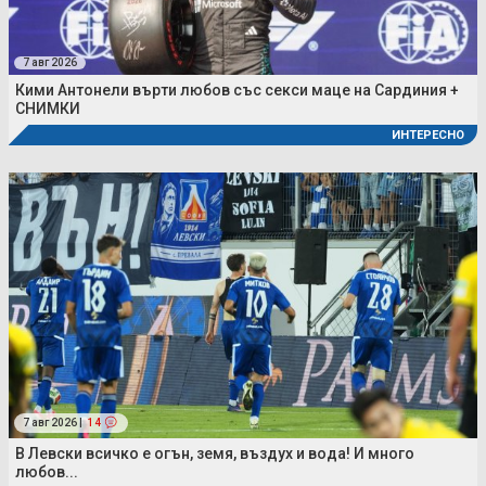
7 авг 2026
Кими Антонели върти любов със секси маце на Сардиния +
СНИМКИ
ИНТЕРЕСНО
7 авг 2026 |
14
В Левски всичко е огън, земя, въздух и вода! И много
любов...