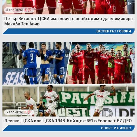
5 авг 2026 |
3
Петър Витанов: ЦСКА има всичко необходимо да елиминира
Макаби Тел Авив
ЕКСПЕРТЪТ ГОВОРИ
7 авг 2026 |
5
Левски, ЦСКА или ЦСКА 1948: Кой ще е №1 в Европа + ВИДЕО
СПОРТ И БИЗНЕС