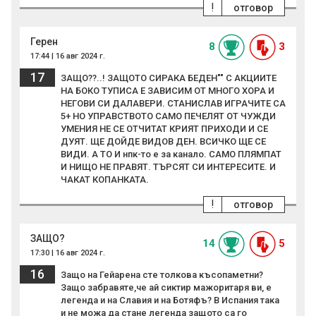
!
отговор
Герен
8
3
17:44 | 16 авг 2024 г.
17
ЗАЩО??..! ЗАЩОТО СИРАКА БЕДЕН"" С АКЦИИТЕ
НА БОКО ТУПИСА Е ЗАВИСИМ ОТ МНОГО ХОРА И
НЕГОВИ СИ ДАЛАВЕРИ. СТАНИСЛАВ ИГРАЧИТЕ СА
5+ НО УПРАВСТВОТО САМО ПЕЧЕЛЯТ ОТ ЧУЖДИ
УМЕНИЯ НЕ СЕ ОТЧИТАТ КРИЯТ ПРИХОДИ И СЕ
ДУЯТ. ЩЕ ДОЙДЕ ВИДОВ ДЕН. ВСИЧКО ЩЕ СЕ
ВИДИ. А ТО И нпк-то е за канало. САМО ПЛЯМПАТ
И НИЩО НЕ ПРАВЯТ. ТЪРСЯТ СИ ИНТЕРЕСИТЕ. И
ЧАКАТ КОПАНКАТА.
!
отговор
ЗАЩО?
14
5
17:30 | 16 авг 2024 г.
16
Защо на Гейарена сте толкова късопаметни?
Защо забравяте,че ай сиктир мажоритаря ви, е
легенда и на Славия и на Ботяфъ? В Испания така
и не можа да стане легенда защото са го