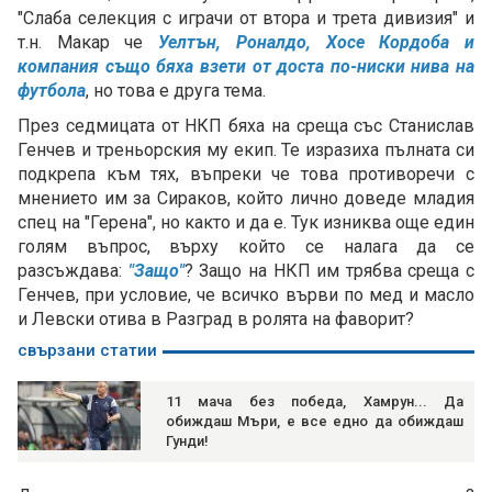
"Слаба селекция с играчи от втора и трета дивизия" и
т.н. Макар че
Уелтън, Роналдо, Хосе Кордоба и
компания също бяха взети от доста по-ниски нива на
футбола
, но това е друга тема.
През седмицата от НКП бяха на среща със Станислав
Генчев и треньорския му екип. Те изразиха пълната си
подкрепа към тях, въпреки че това противоречи с
мнението им за Сираков, който лично доведе младия
спец на "Герена", но както и да е. Тук изниква още един
голям въпрос, върху който се налага да се
разсъждава:
"Защо"
? Защо на НКП им трябва среща с
Генчев, при условие, че всичко върви по мед и масло
и Левски отива в Разград в ролята на фаворит?
свързани статии
11 мача без победа, Хамрун... Да
обиждаш Мъри, е все едно да обиждаш
Гунди!