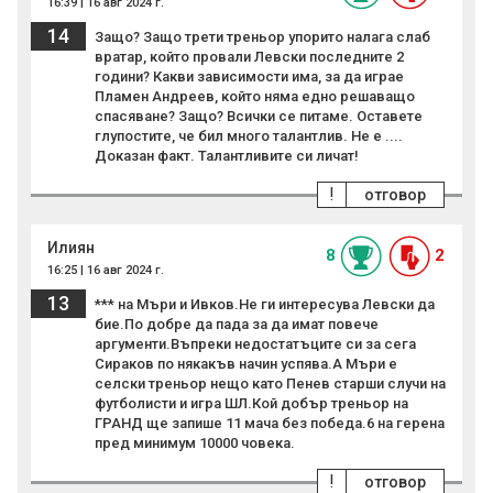
16:39 | 16 авг 2024 г.
14
Защо? Защо трети треньор упорито налага слаб
вратар, който провали Левски последните 2
години? Какви зависимости има, за да играе
Пламен Андреев, който няма едно решаващо
спасяване? Защо? Всички се питаме. Оставете
глупостите, че бил много талантлив. Не е ....
Доказан факт. Талантливите си личат!
!
отговор
Илиян
8
2
16:25 | 16 авг 2024 г.
13
*** на Мъри и Ивков.Не ги интересува Левски да
бие.По добре да пада за да имат повече
аргументи.Въпреки недостатъците си за сега
Сираков по някакъв начин успява.А Мъри е
селски треньор нещо като Пенев старши случи на
футболисти и игра ШЛ.Кой добър треньор на
ГРАНД ще запише 11 мача без победа.6 на герена
пред минимум 10000 човека.
!
отговор