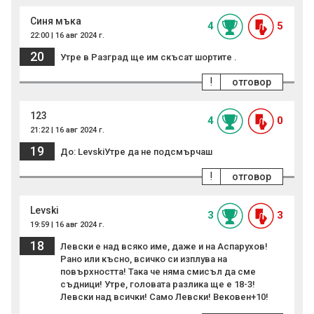
Синя мъка
4
5
22:00 | 16 авг 2024 г.
20
Утре в Разград ще им скъсат шортите .
!
отговор
123
4
0
21:22 | 16 авг 2024 г.
19
До: LevskiУтре да не подсмърчаш
!
отговор
Levski
3
3
19:59 | 16 авг 2024 г.
18
Левски е над всяко име, даже и на Аспарухов!
Рано или късно, всичко си изплува на
повърхността! Така че няма смисъл да сме
съдници! Утре, головата разлика ще е 18-3!
Левски над всички! Само Левски! Вековен+10!