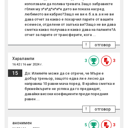
използвали да полива тревата.Защо забравихте
г0лия му з*а*д*н*и*к дето ви показа насред
любимото ви кабрио?Защо не ви е.б.а.в.а и не ви
дава отчет за какво е похарчил парите от вашите
есемеси, отделени от залъка ви?Защо не ви дава
сметка какво получава и какво дава на палмите?А
отчет за парите от трансферите, кога ...
!
отговор
Харалампи
3
3
16:42 | 16 авг 2024 г.
15
До: ИлиянНе може да се отрече, че Мъри е
добър треньор, защото едва ли е лесно да
направиш 10 равни мача поред. В крайна сметка и
букмейкърите не успяха да го предвидят,
давайки високи коефициенти преди поредния
равен ...
!
отговор
анонимен
5
3