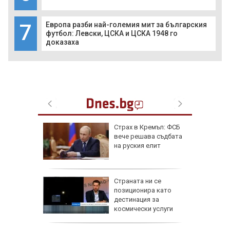
7
Европа разби най-големия мит за българския
футбол: Левски, ЦСКА и ЦСКА 1948 го
доказаха
от за 3
Страх в Кремъл: ФСБ
е на
вече решава съдбата
вижение
на руския елит
 август
а най-
Страната ни се
ник на
позиционира като
дестинация за
космически услуги