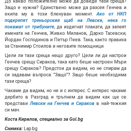
До какво положително може да доведе тази среща?
Защо е нужна? Единствено може да разсея Генчев и
екипа му в този бленуван момент.
Ако от НКП
подкрепят треньорския щаб на Левски, нека го
покажат от трибуните
, да издигнат плакати, да запеят
имената на Генчев, Живко Миланов, Дарко Тасевски,
Йордан Господинов и Петър Пеев. Така, както правиха
за Станимир Стоилов и неговите помощници.
Цели ли тази среща нещо друго? Цели ли да настрои
Генчев срещу Сираков, така като беше настроен Мъри
срещу Сираков? Предстои да видим, но не спирам да
си задавам въпроса: "Защо"? Защо беше необходима
тази среща?
Чакаме да видим, но не и с интерес. С интерес чакаме
дербито в Разград и тръпнем да видим как ще се
представи
Левски на Генчев и Сираков
в най-тежкия
си мач.
Коста Кирилов, специално за Gol.bg
Снимка:
Lap.bg