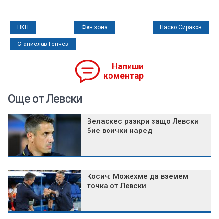
НКП
Фен зона
Наско Сираков
Станислав Генчев
Напиши
коментар
Още от Левски
Веласкес разкри защо Левски
бие всички наред
Косич: Можехме да вземем
точка от Левски