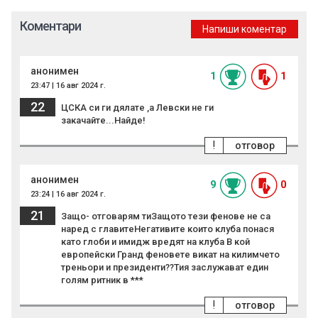
Коментари
Напиши коментар
анонимен
1
1
23:47 | 16 авг 2024 г.
22
ЦСКА си ги дялате ,а Левски не ги
закачайте...Найде!
!
отговор
анонимен
9
0
23:24 | 16 авг 2024 г.
21
Защо- отговарям тиЗащото тези фенове не са
наред с главитеНегативите които клуба понася
като глоби и имидж вредят на клуба В кой
европейски Гранд феновете викат на килимчето
треньори и президенти??Тия заслужават един
голям ритник в ***
!
отговор