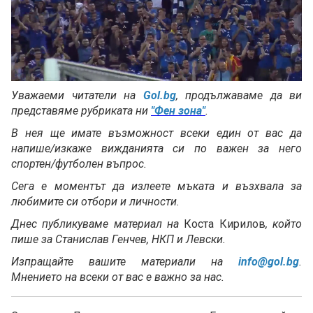
Loaded
:
Unmute
90.59%
Уважаеми читатели на
Gol.bg
, продължаваме да ви
представяме рубриката ни
"Фен зона"
.
В нея ще имате възможност всеки един от вас да
напише/изкаже вижданията си по важен за него
спортен/футболен въпрос.
Сега е моментът да излеете мъката и възхвала за
любимите си отбори и личности.
Днес публикуваме материал на
Коста Кирилов
, който
пише за Станислав Генчев, НКП и Левски.
Изпращайте вашите материали на
info@gol.bg
.
Мнението на всеки от вас е важно за нас.