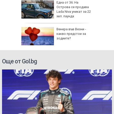
на
Една от 36: На
нал в
Острова се продава
Lada Niva уникат за 22
хил. паунда
рола по
Венера във Везни -
какво предстои за
а арести
зодиите?
Още от Gol.bg