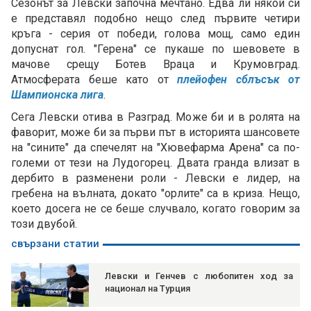
Сезонът за Левски започна мечтано. Едва ли някой си
е представял подобно нещо след първите четири
кръга - серия от победи, голова мощ, само един
допуснат гол. "Герена" се пукаше по шевовете в
мачове срещу Ботев Враца и Крумовград.
Атмосферата беше като от
плейофен сблъсък от
Шампионска лига
.
Сега Левски отива в Разград. Може би и в ролята на
фаворит, може би за първи път в историята шансовете
на "сините" да спечелят на "Хювефарма Арена" са по-
големи от тези на Лудогорец. Двата гранда влизат в
дербито в разменени роли - Левски е лидер, на
гребена на вълната, докато "орлите" са в криза. Нещо,
което досега не се беше случвало, когато говорим за
този двубой.
свързани статии
Левски и Генчев с любопитен ход за
национал на Турция