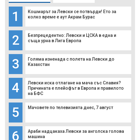
1
Кошмарът за Левски се потвърди! Ето за
колко време е аут Акрам Бурас
2
Безпрецедентно: Левски и ЦСКА в една и
съща урна в Лига Европа
3
Голяма изненада с полета на Левски до
Казахстан
4
Левски иска отлагане на мача със Славия?
Причината е плейофът в Европа и правилото
на БФС
5
Мачовете по телевизията днес, 7 август
6
Араби надцакаха Левски за анголска голова
машина