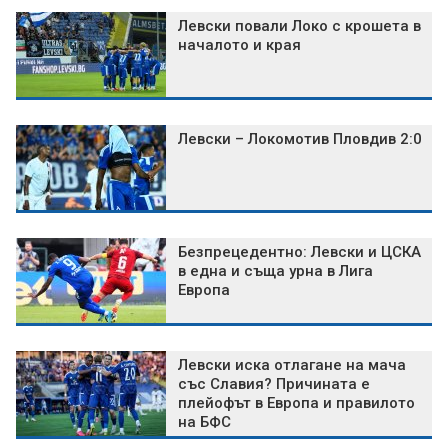
Левски повали Локо с крошета в
началото и края
Левски – Локомотив Пловдив 2:0
Безпрецедентно: Левски и ЦСКА
в една и съща урна в Лига
Европа
Левски иска отлагане на мача
със Славия? Причината е
плейофът в Европа и правилото
на БФС