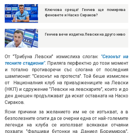
Ключова среща! Генчев ще помирява
феновете и Наско Сираков?
Генчев вече издигна Левски на друго ниво
От "Трибуна Левски" измислиха слоган:
"Сезонът на
тесните стадиони"
. Приляга перфектно до този момент
и тотално противоречи със слогана от последния
шампионат: "Сезонът на протеста". Той беше измислен
от Националния клуб на привържениците на Левски
(НКП) и сдружение "Левски на левскарите", които и до
ден днешен продължават да искат оставката на Наско
Сираков.
Ясни причини за желанието им не се изтъкват, а в
безполезните опити да се очерни една от най-големите
легенди на клуба се използват всякакви отчаяни
похвати. "Фалшиви бутонки на Даниел Боримиров",