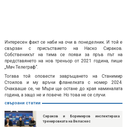
Интересен факт се наби на очи в понеделник. И той е
свързан с присъствието на Наско Сираков.
Собственикът на тима се появи за пръв път на
представянето на нов треньор от 2021 година, пише
„Мач Телеграф“.
Тогава той оповести завръщането на Станимир
Стоилов и му връчи фланелката с номер 2024.
Очакваше се, че Мъри ще остане до края наминалата
година, а защо не и повече. Но това не се случи.
свързани статии
Сираков и Боримиров инспектираха
тренировката на Веласкес