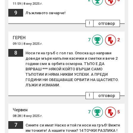
11:59 | 8 яну 2025 г.
9
Лъжливото овчарче!
!
отговор
ГЕРЕН
7
2
09:13 | 8 яну 2025 г.
8
Носи ги на гръб с гол газ. Опоска що направи
доведе мъри напълни касички и сметки и вече 2
години сме в орбита осморна. ТЪПО Е ДА
ВЯРВАШ *** НЯКОЙ КОЙТО ВЪРШИ САМО
ТЪПОТИИ И НЯМА НИКВИ УСПЕХИ. А ПРЕДИ
ГОДИНИ НИ ОБЕЩАВАШЕ ОРБИТИ НА ЩАСТИЕТО.
ЛЪЖИ И ИЗМАМИ.
!
отговор
Червен
7
5
08:28 | 8 яну 2025 г.
7
Сините си имат Наско и той ги носи на гръб! Вижте
им точките! А нашите точки? 14 ТОЧКИ РАЗЛИКА !