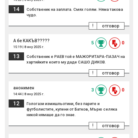
14
Собственик на заплата. Смях голям. Няма такова
чудо.
!
отговор
А бе КАКЪВ?????
5
0
15:19 | 8 яну 2025 г.
13
Собственик е РАЕВ той е МАЖОРИТАРА-ПАЗАЧ на
хартийките които му даде САШО ДИКОВ.
!
отговор
анонимен
3
0
14:44 | 8 яну 2025 г.
12
Гологази измишльотини, без парите и
футболистите, купени от Батков, Мърю селяка
никой нямаше да го знае.
!
отговор