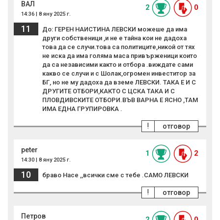
ВАЛ
2
0
14:36 | 8 яну 2025 г.
11
До: ГЕРЕН НАИСТИНА ЛЕВСКИ можеше да има
други собственици ,и не е тайна кои не дадоха
това да се случи.това са политиците,никой от тях
не иска да има голяма маса привърженици които
да са независими както и отбора .виждате сами
какво се случи и с Шолак,огромен инвеститор за
БГ, но не му дадоха да вземе ЛЕВСКИ. ТАКА Е И С
ДРУГИТЕ ОТБОРИ,КАКТО С ЦСКА ТАКА И С
ПЛОВДИВСКИТЕ ОТБОРИ.ВЪВ ВАРНА Е ЯСНО ,ТАМ
ИМА ЕДНА ГРУПИРОВКА .
!
отговор
peter
1
2
14:30 | 8 яну 2025 г.
10
браво Насе ,,всички сме с тебе .САМО ЛЕВСКИ
!
отговор
Петров
2
0