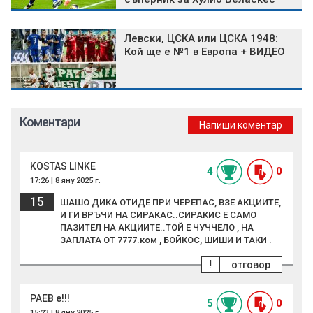
Левски, ЦСКА или ЦСКА 1948:
Кой ще е №1 в Европа + ВИДЕО
Коментари
Напиши коментар
KOSTAS LINKE
4
0
17:26 | 8 яну 2025 г.
15
ШАШО ДИКА ОТИДЕ ПРИ ЧЕРЕПАС, ВЗЕ АКЦИИТЕ,
И ГИ ВРЪЧИ НА СИРАКАС..СИРАКИС Е САМО
ПАЗИТЕЛ НА АКЦИИТЕ..ТОЙ Е ЧУЧЧЕЛО , НА
ЗАПЛАТА ОТ 7777.ком , БОЙКОС, ШИШИ И ТАКИ .
!
отговор
РАЕВ е!!!
5
0
15:23 | 8 яну 2025 г.