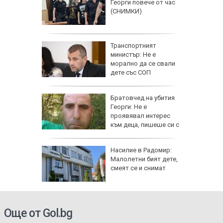
кетиране
Георги повече от час
ро по
(СНИМКИ)
ад 300
Транспортният
рипто за
министър: Не е
а:
морално да се свали
д
дете със СОП
 в София
гнище на
Братовчед на убития
ума по
Георги: Не е
Варна
проявявал интерес
към деца, пишеше си с
жени
ви "Тебе
Насилие в Радомир:
Малолетни бият дете,
ници в
смеят се и снимат
Още от Gol.bg