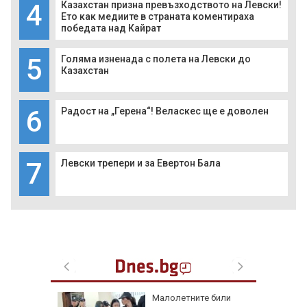
4
Казахстан призна превъзходството на Левски!
Ето как медиите в страната коментираха
победата над Кайрат
5
Голяма изненада с полета на Левски до
Казахстан
6
Радост на „Герена“! Веласкес ще е доволен
7
Левски трепери и за Евертон Бала
аят на
Малолетните били