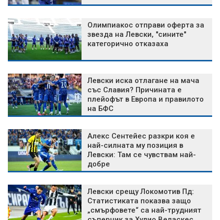
Олимпиакос отправи оферта за
звезда на Левски, "сините"
категорично отказаха
Левски иска отлагане на мача
със Славия? Причината е
плейофът в Европа и правилото
на БФС
Алекс Сентейес разкри коя е
най-силната му позиция в
Левски: Там се чувствам най-
добре
Левски срещу Локомотив Пд:
Статистиката показва защо
„смърфовете“ са най-трудният
съперник за Хулио Веласкес