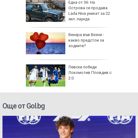
на
Една от 36: На
нал в
Острова се продава
Lada Niva уникат за 22
хил. паунда
рола по
Венера във Везни -
какво предстои за
а арести
зодиите?
Левски победи
Локомотив Пловдив с
2:0
Още от Gol.bg