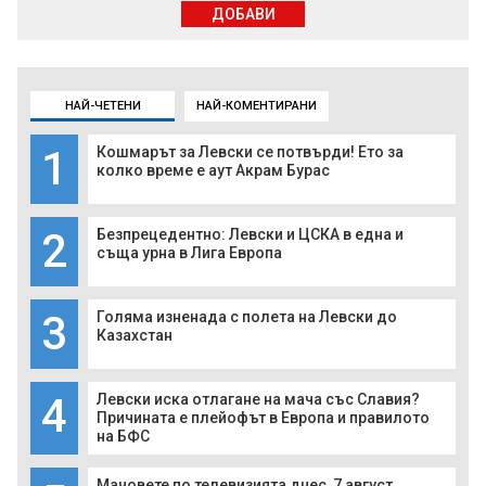
ДОБАВИ
НАЙ-ЧЕТЕНИ
НАЙ-КОМЕНТИРАНИ
1
Кошмарът за Левски се потвърди! Ето за
колко време е аут Акрам Бурас
2
Безпрецедентно: Левски и ЦСКА в една и
съща урна в Лига Европа
3
Голяма изненада с полета на Левски до
Казахстан
4
Левски иска отлагане на мача със Славия?
Причината е плейофът в Европа и правилото
на БФС
Мачовете по телевизията днес, 7 август