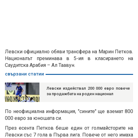
Левски официално обяви трансфера на Марин Петков.
Националът преминава в 5-ия в класирането на
Саудитска Арабия – Ал Таавун.
свързани статии
Левски издействал 200 000 евро повече
за продажбата на роден национал
По неофициална информация, "сините" ще вземат 800
000 евро за юношата си.
През есента Петков беше един от голмайсторите на
Левски със 7 гола в Първа лига. Повече от него имаха