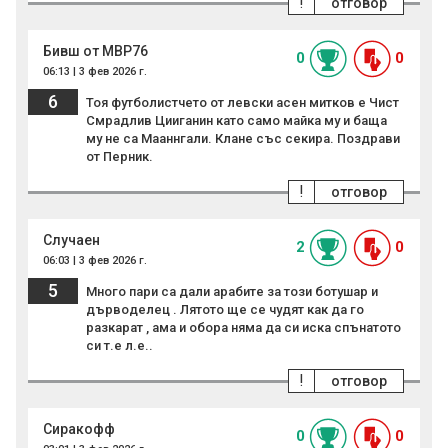
!
отговор
Бивш от МВР76
0
0
06:13 | 3 фев 2026 г.
6
Тоя футболистчето от левски асен митков е Чист
Смрадлив Цииганин като само майка му и баща
му не са Мааннгали. Клане със секира. Поздрави
от Перник.
!
отговор
Случаен
2
0
06:03 | 3 фев 2026 г.
5
Много пари са дали арабите за този ботушар и
дърводелец . Лятото ще се чудят как да го
разкарат , ама и обора няма да си иска спънатото
си т.е л.е..
!
отговор
Сиракофф
0
0