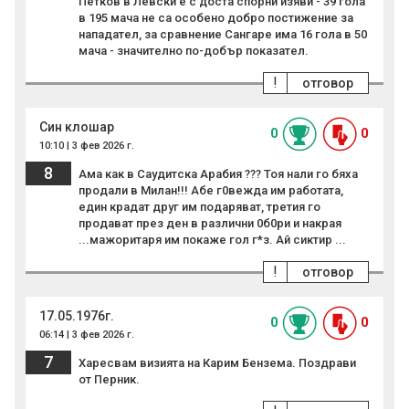
Петков в Левски е с доста спорни изяви - 39 гола
в 195 мача не са особено добро постижение за
нападател, за сравнение Сангаре има 16 гола в 50
мача - значително по-добър показател.
!
отговор
Син клошар
0
0
10:10 | 3 фев 2026 г.
8
Ама как в Саудитска Арабия ??? Тоя нали го бяха
продали в Милан!!! Абе г0вежда им работата,
един крадат друг им подаряват, третия го
продават през ден в различни 0б0ри и накрая
...мажоритаря им покаже гол г*з. Ай сиктир ...
!
отговор
17.05.1976г.
0
0
06:14 | 3 фев 2026 г.
7
Харесвам визията на Карим Бензема. Поздрави
от Перник.