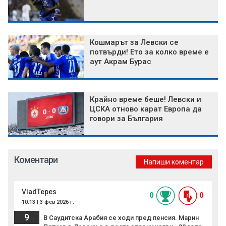
Кошмарът за Левски се
потвърди! Ето за колко време е
аут Акрам Бурас
Крайно време беше! Левски и
ЦСКА отново карат Европа да
говори за България
Коментари
Напиши коментар
VladTepes
0
0
10:13 | 3 фев 2026 г.
9
В Саудитска Арабия се ходи пред пенсия. Марин