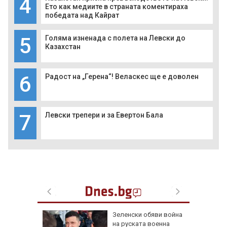
4
Ето как медиите в страната коментираха
победата над Кайрат
5
Голяма изненада с полета на Левски до
Казахстан
6
Радост на „Герена“! Веласкес ще е доволен
7
Левски трепери и за Евертон Бала
 радват
Зеленски обяви война
късмет
на руската военна