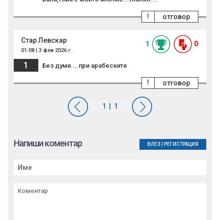
!
отговор
Стар Левскар
1
0
01:08 | 3 фев 2026 г.
1
Без думи....при арабеските
!
отговор
Напиши коментар
ВЛЕЗ
|
РЕГИСТРАЦИЯ