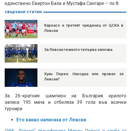
единствено Евертон Бала и Мустафа Сангаре – по 8.
свързани статии
Кареасо е третият чужденец от ЦСКА в
Левски
За Левски тежкото тепърва започва
Хуан Переа: Находка или провал за
Левски?
За 26-кратния шампион на България крилото
записа 195 мача и отбеляза 39 гола във всички
турнири
Ето какво написаха от Левски:
ПФК „Левски“ трансферира Марин Петков в клуба от