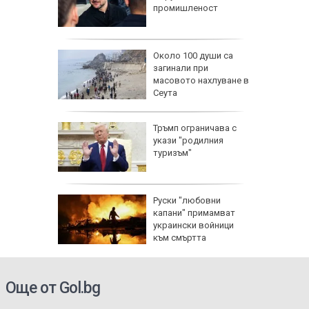
6 г.
промишленост
и най-
Около 100 души са
души в
загинали при
йланд
масовото нахлуване в
Сеута
пореди
Тръмп ограничава с
и срещу
укази "родилния
и помощ
туризъм"
Руски "любовни
изъм" и
капани" примамват
а
украински войници
ан
към смъртта
Още от Gol.bg