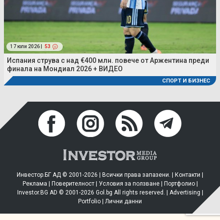
17 юли 2026 |
53
Испания струва с над €400 млн. повече от Аржентина преди
финала на Мондиал 2026 + ВИДЕО
СПОРТ И БИЗНЕС
Инвестор.БГ АД © 2001-2026 | Всички права запазени. |
Контакти
|
Реклама
|
Поверителност
|
Условия за ползване
|
Портфолио
|
Investor.BG AD © 2001-2026 Gol.bg All rights reserved. |
Advertising
|
Portfolio
|
Лични данни