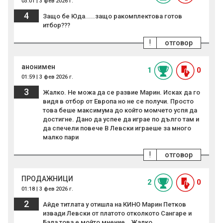
03:01 | 3 фев 2026 г.
4
Защо бе Юда.....защо ракомплектова готов
итбор???
!
отговор
анонимен
1
0
01:59 | 3 фев 2026 г.
3
Жалко. Не можа да се развие Марин. Исках да го
видя в отбор от Европа но не се получи. Просто
това беше максимума до който момчето успя да
достигне. Дано да успее да играе по дълго там и
да спечели повече В Левски играеше за много
малко пари
!
отговор
ПРОДАЖНИЦИ
2
0
01:18 | 3 фев 2026 г.
2
Айде титлата у отишла на КИНО Марин Петков
извади Левски от платото отколкото Сангаре и
Бала,това е мойто мнение...Жалко....