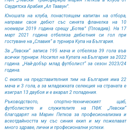
Саудитска Арабия „Ал Таавун”.
Юношата на клуба, понастоящем капитан на отбора,
направи своя дебют със синята фланелка на 10
ноември 2019 година срещу „Ботев” (Пловдив). На 17
март 2021 година отбеляза дебютния си гол при
гостуване на „Славия“ в турнира Купа на България.
За „Левски“ записа 195 мача и отбеляза 39 гола във
всички турнири. Носител на Купата на България за 2022
година. „Най-добър млад футболист“ за сезон 2023/24
година.
С екипа на представителния тим на България има 22
мача и 3 гола, а за младежката селекция на страната е
изиграл 13 двубоя и е вкарал 2 попадения.
Ръководството, спортно-техническият щаб,
футболистите и служителите на ПФК „Левски“
благодарят на Марин Петков за професионализма и
всеотдайността му със синия екип и му пожелават
много здраве, лични и професионални успехи.