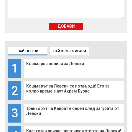
ДОБАВИ
НАЙ-ЧЕТЕНИ
НАЙ-КОМЕНТИРАНИ
1
Кошмарна новина за Левски
2
Кошмарът за Левски се потвърди! Ето за
колко време е аут Акрам Бурас
3
Треньорът на Кайрат е бесен след загубата от
Левски
Казахстан призна превъзходството на Левски!