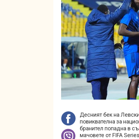
Десният бек на Левск
повиквателна за нацио
бранител попадна в съ
мачовете от FIFA Series