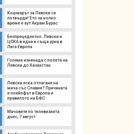
Кошмарът за Левски се
потвърди! Ето за колко
време е аут Акрам Бурас
Безпрецедентно: Левски и
ЦСКА в една и съща урна в
Лига Европа
Голяма изненада с полета на
Левски до Казахстан
Левски иска отлагане на
мача със Славия? Причината
е плейофът в Европа и
правилото на БФС
Мачовете по телевизията
днес, 7 август