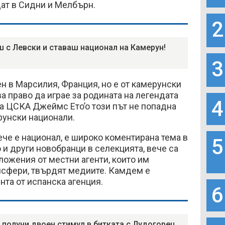
ат в Сидни и Мелбърн.
2
 с Левски и ставаш национал на Камерун!
3
 в Марсилия, Франция, но е от камерунски
а право да играе за родината на легендата
4
на ЦСКА Джеймс Eтo’o този път не попадна
рунски национали.
ече е национал, е широко коментирана тема в
5
о и други новобранци в селекцията, вече са
ложения от местни агенти, които им
нсфери, твърдят медиите. Камдем е
та от испанска агенция.
6
 получи двоен стимул в битката с Лудогорец