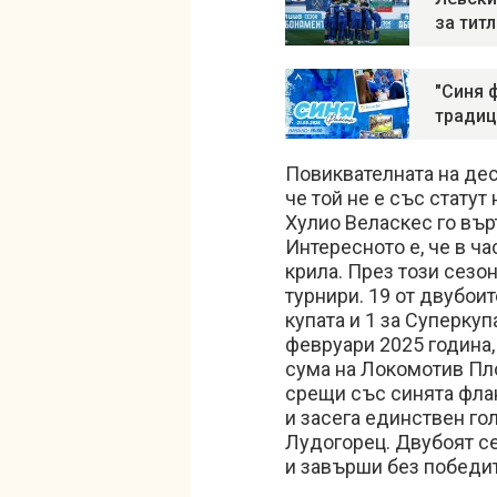
за тит
"Синя 
традиц
Повиквателната на дес
че той не е със статут
Хулио Веласкес го вър
Интересното е, че в ча
крила. През този сезо
турнири. 19 от двубоит
купата и 1 за Суперкуп
февруари 2025 година,
сума на Локомотив Пл
срещи със синята флан
и засега единствен гол
Лудогорец. Двубоят се 
и завърши без победит