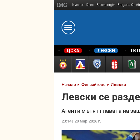
Investor
Dnes
Bloombergtv
Bulgaria On Ai
Megavselena.bg
ЦСКА
ЛЕВСКИ
ТВ 
Начало
Фенсайтове
Левски
Левски се разде
Агенти мътят главата на за
23:14 | 20 мар 2026 г.