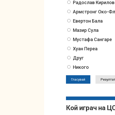
Радослав Кирилов
Армстронг Око-Ф
Евертон Бала
Мазир Сула
Мустафа Сангаре
Хуан Переа
Друг
Никого
Кой играч на Ц