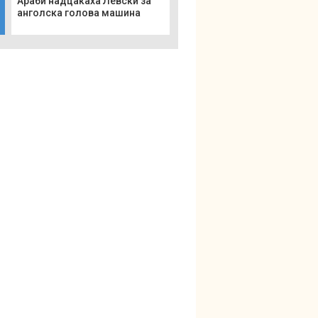
Араби надцакаха Левски за
анголска голова машина