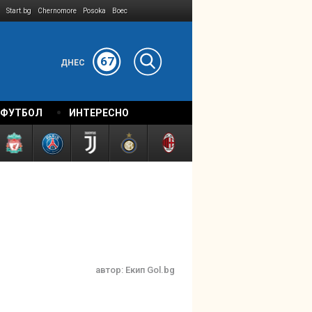
Start.bg
Chernomore
Posoka
Boec
67
ДНЕС
 ФУТБОЛ
ИНТЕРЕСНО
автор:
Екип Gol.bg