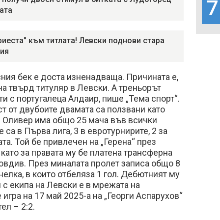
7
лата
фиеста" към титлата! Левски поднови стара
ия
ния бек е доста изненадваща. Причината е,
 на твърд титуляр в Левски. А треньорът
ти с португалеца Алдаир, пише „Тема спорт“.
ст от двубоите двамата са ползвани като
н Оливер има общо 25 мача във всички
е са в Първа лига, 3 в евротурнирите, 2 за
ата. Той бе привлечен на „Герена“ през
 като за правата му бе платена трансферна
овдив. През миналата пролет записа общо 8
елка, в които отбеляза 1 гол. Дебютният му
 с екипа на Левски е в мрежата на
игра на 17 май 2025-а на „Георги Аспарухов“
ел – 2:2.