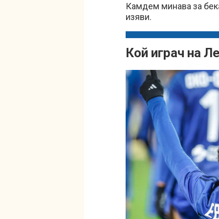
Камдем минава за бека
изяви.
Кой играч на Л