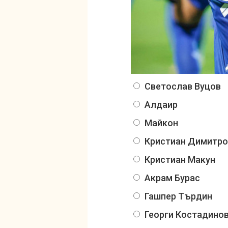
Светослав Вуцов
Алдаир
Майкон
Кристиан Димитро
Кристиан Макун
Акрам Бурас
Гашпер Търдин
Георги Костадино