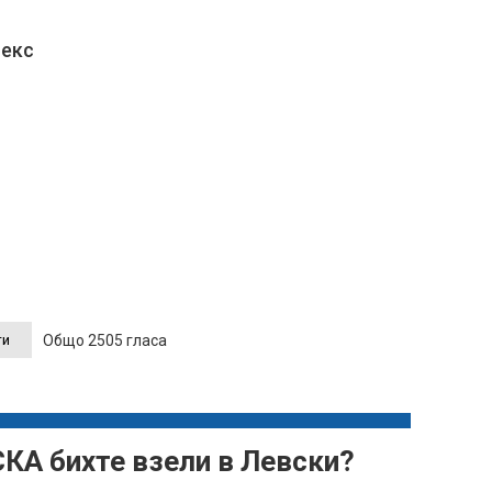
лекс
Общо 2505 гласа
СКА бихте взели в Левски?