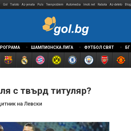
r
Gol
Tialoto
Az-jenata
Puls
Teenproblem
Automedia
Imoti.net
Rabota
Az-deteto
Blog
ПРОГРАМА
ШАМПИОНСКА ЛИГА
ФУТБОЛ СВЯТ
БГ
ля с твърд титуляр?
щитник на Левски