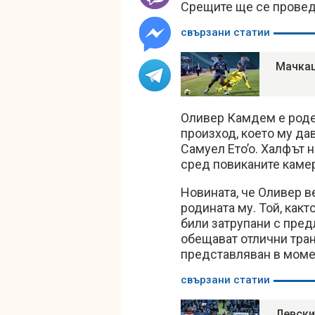
Срещите ще се провед
свързани статии
Мачкаш
Оливер Камдем е роден
произход, което му дав
Самуел Eтo’o. Халфът 
сред повиканите каме
Новината, че Оливер в
родината му. Той, какт
били затрупани с пред
обещават отлични тра
представляван в момен
свързани статии
Левски