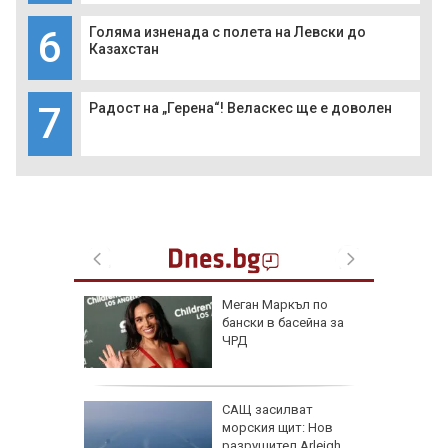
6
Голяма изненада с полета на Левски до
Казахстан
7
Радост на „Герена“! Веласкес ще е доволен
личат
Меган Маркъл по
смет на 7
бански в басейна за
ЧРД
САЩ засилват
за
морския щит: Нов
анзитни
разрушител Arleigh