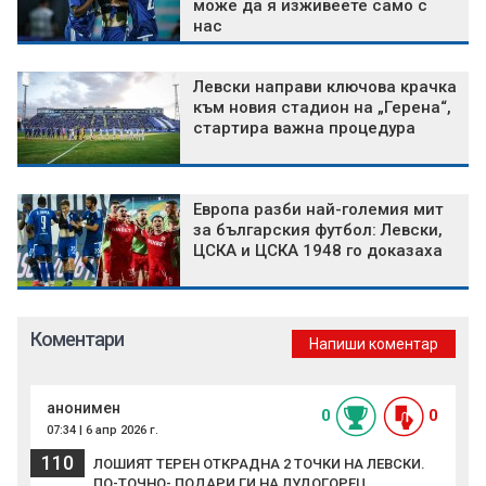
може да я изживеете само с
нас
Левски направи ключова крачка
към новия стадион на „Герена“,
стартира важна процедура
Европа разби най-големия мит
за българския футбол: Левски,
ЦСКА и ЦСКА 1948 го доказаха
Коментари
Напиши коментар
анонимен
0
0
07:34 | 6 апр 2026 г.
110
ЛОШИЯТ ТЕРЕН ОТКРАДНА 2 ТОЧКИ НА ЛЕВСКИ.
ПО-ТОЧНО- ПОДАРИ ГИ НА ЛУДОГОРЕЦ.