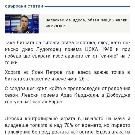
свързани статии
Веласкес се ядоса, обяви защо Левски
се издъни
Така битката за титлата става жестока, след като по-
късно днес Лудогорец приема ЦСКА 1948 и при
победа ще съкрати изоставането си от "сините" на 7
точки.
Хората на Ясен Петров пък взеха важна точка в
битката за спасение и вече имат 26 т.
С следващия кръг, който е предпоследен от редовния
сезон, Левски приема Арда Кърджали, а Добруджа
гостува на Спартак Варна.
Левски контролираше играта в началото на мача и
владееше топката в над 70% от времето, но първото
положение бе пред вратата на гостите. Бърза атака на