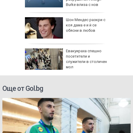
зкия
Burke влиза с нов
противоракетен радар
а в
Шон Мендес разкри с
артал
коя дама е и ѝ се
ламъците
обясни в любов
 метра
в:
Евакуираха спешно
 на
посетители и
 по
служители в столичен
мол
ти
Още от Gol.bg