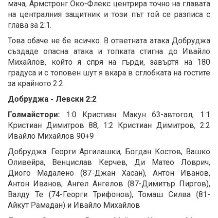
мача, Армстронг Око-Флекс центрира точно на главата
на централния защитник и този път той се разписа с
глава за 2:1.
Това обаче не бе всичко. В ответната атака Добруджа
създаде опасна атака и топката стигна до Ивайло
Михайлов, който я спря на гърди, завъртя на 180
градуса и с топовен шут я вкара в сглобката на гостите
за крайното 2:2.
Добруджа - Левски 2:2
Голмайстори:
1:0 Кристиан Макун 63-автогол, 1:1
Кристиан Димитров 88, 1:2 Кристиан Димитров, 2:2
Ивайло Михайлов 90+9
Добруджа: Георги Аргилашки, Богдан Костов, Вашко
Оливейра, Венцислав Керчев, Ди Матео Ловрич,
Диого Мадалено (87-Джан Хасан), Антон Иванов,
Антон Иванов, Ангел Ангелов (87-Димитър Пиргов),
Валду Те (74-Георги Трифонов), Томаш Силва (81-
Айкут Рамадан) и Ивайло Михайлов