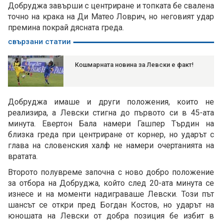
Добруджа завърши с центриране и топката бе свалена
точно на крака на Ди Матео Ловрич, но неговият удар
премина покрай дясната греда.
свързани статии
Кошмарната новина за Левски е факт!
Добруджа имаше и други положения, които не
реализира, а Левски стигна до първото си в 45-ата
минута. Евертон Бала намери Гашпер Търдин на
близка греда при центриране от корнер, но ударът с
глава на словенския халф не намери очертанията на
вратата.
Второто полувреме започна с ново добро положение
за отбора на Добруджа, който след 20-ата минута се
изнесе и на моменти надиграваше Левски. Този път
шансът се откри пред Богдан Костов, но ударът на
юношата на Левски от добра позиция бе избит в