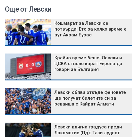
Още от Левски
Кошмарът за Левски се
потвърди! Ето за колко време е
аут Акрам Бурас
Крайно време беше! Левски и
ЦСКА отново карат Европа да
говори за България
Левски обяви откъде феновете
ще получат билетите си за
реванша с Кайрат Алмати
Левски вдигна градуса преди
Локомотив (Пд): Тази лудост