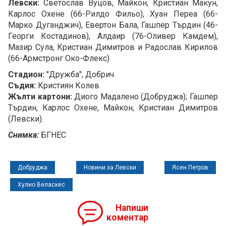
Левски:
Светослав Вуцов, Майкон, Кристиан Макун,
Карлос Охене (66-Рилдо Фильо), Хуан Переа (66-
Марко Дуганджич), Евертон Бала, Гашпер Търдин (46-
Георги Костадинов), Алдаир (76-Оливер Камдем),
Мазир Сула, Кристиан Димитров и Радослав Кирилов
(66-Армстронг Око-Флекс)
Стадион:
"Дружба", Добрич
Съдия:
Кристиян Колев
Жълти картони:
Диого Мадалено (Добруджа); Гашпер
Търдин, Карлос Охене, Майкон, Кристиан Димитров
(Левски).
Снимка:
БГНЕС
Добруджа
Новини за Левски
Ясен Петров
Хулио Веласкес
Напиши
коментар