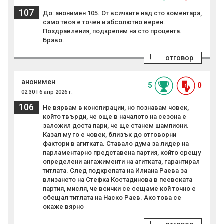
107
До: анонимен 105. От всичките над сто коментара,
само твоя е точен и абсолютно верен.
Поздравления, подкрепям на сто процента.
Браво.
!
отговор
анонимен
5
0
02:30 | 6 апр 2026 г.
106
Не вярвам в конспирации, но познавам човек,
който твърди, че още в началото на сезона е
заложил доста пари, че ще станем шампиони.
Казал му го е човек, близък до отговорни
фактори в агитката. Ставало дума за лидер на
парламентарно представена партия, който срещу
определени ангажименти на агитката, гарантирал
титлата. След подкрепата на Илиана Раева за
влизането на Стефка Костадинова в пеевската
партия, мисля, че всички се сещаме кой точно е
обещал титлата на Наско Раев. Ако това се
окаже вярно