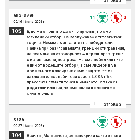
!
отговор
анонимен
11
0
02:16 | 6 апр 2026 г.
105
Е, не ми е приятно да си го призная, но сме
Махленски отбор. Не заслужаваме титлата тази
година. Нямаме манталитет на победители.
Паника при разиграванията, греншни отигравания,
не поемане на отговорност А и треньорът греши
състав, смени, построка. Не сме победили нито
един от водещите отбори, а сме лидери във
временното класиране само защото *** са
изключителнослаби този сезон. ЦСКА пЪк
прахосаха сума ти точки в началото. И така се
роди тази илюзия, че сме силни и сложихме
сините очила
!
отговор
ХаХа
6
0
00:27 | 6 апр 2026 г.
104
Всички ,,Монтанчета,,се изпокрили както винаги