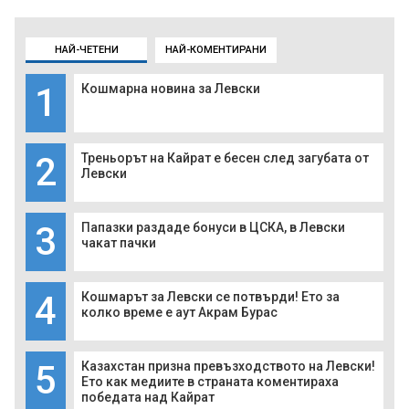
НАЙ-ЧЕТЕНИ
НАЙ-КОМЕНТИРАНИ
1
Кошмарна новина за Левски
2
Треньорът на Кайрат е бесен след загубата от
Левски
3
Папазки раздаде бонуси в ЦСКА, в Левски
чакат пачки
4
Кошмарът за Левски се потвърди! Ето за
колко време е аут Акрам Бурас
5
Казахстан призна превъзходството на Левски!
Ето как медиите в страната коментираха
победата над Кайрат