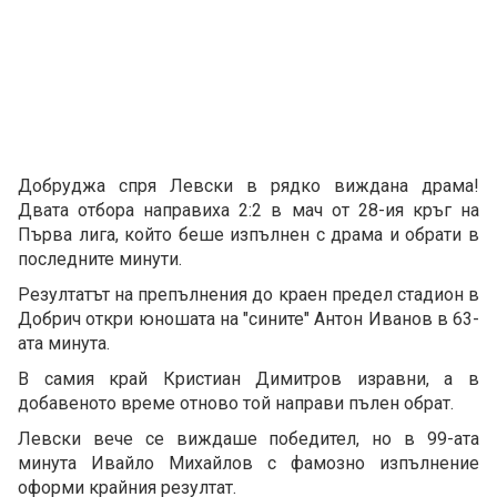
Добруджа спря Левски в рядко виждана драма!
Двата отбора направиха 2:2 в мач от 28-ия кръг на
Първа лига, който беше изпълнен с драма и обрати в
последните минути.
Резултатът на препълнения до краен предел стадион в
Добрич откри юношата на "сините" Антон Иванов в 63-
ата минута.
В самия край Кристиан Димитров изравни, а в
добавеното време отново той направи пълен обрат.
Левски вече се виждаше победител, но в 99-ата
минута Ивайло Михайлов с фамозно изпълнение
оформи крайния резултат.