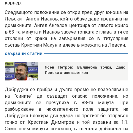
корнер.
Следващото положение се откри пред друг юноша на
Левски - Антон Иванов, който обаче даде преднина на
домакините. Ангел Ангелов центрира от лявото крило
в 63-та минута и Иванов засече топката с глава, а тя се
отклони от крака на завърналия се в титулярния
състав Кристиан Макун и влезе в мрежата на Левски.
свързани статии
Ясен Петров: Вълшебна точка, дано
Левски стане шампион
Добруджа се прибра и дълго време не позволяваше
на "сините" да създадат опасно положение, но
домакините се пречупиха в 88-та минута. При
разбъркване в наказателното поле защитата на
Добруджа блокира два удара, но третият бе отправен
точно от Кристиан Димитров и той изравни за 1:1.
Само осем минути по-късно, в шестата добавена на