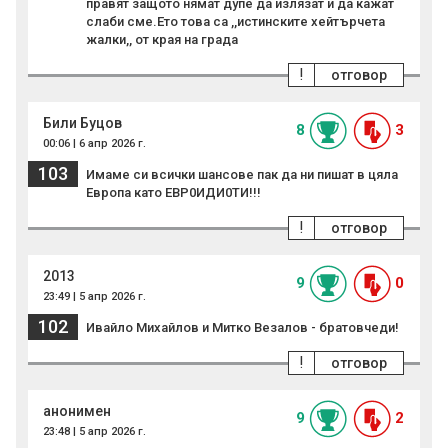
правят защото нямат дупе да излязат и да кажат
слаби сме.Ето това са ,,истинските хейтърчета
жалки,, от края на града
!
отговор
Били Буцов
8
3
00:06 | 6 апр 2026 г.
103
Имаме си всички шансове пак да ни пишат в цяла
Европа като ЕВР0ИДИ0ТИ!!!
!
отговор
2013
9
0
23:49 | 5 апр 2026 г.
102
Ивайло Михайлов и Митко Везалов - братовчеди!
!
отговор
анонимен
9
2
23:48 | 5 апр 2026 г.