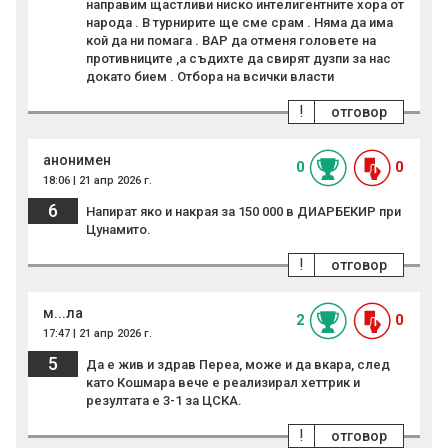
направим щастливи ниско интелигентните хора от
народа . В турнирите ще сме срам . Няма да има
кой да ни помага . ВАР да отменя головете на
противниците ,а съдихте да свирят дузпи за нас
докато бием . Отбора на всички власти
!
отговор
анонимен
0
0
18:06 | 21 апр 2026 г.
6
Напират яко и накрая за 150 000 в ДИАРБЕКИР при
Цунамито.
!
отговор
м...ла
2
0
17:47 | 21 апр 2026 г.
5
Да е жив и здрав Переа, може и да вкара, след
като Кошмара вече е реализирал хеттрик и
резултата е 3-1 за ЦСКА.
!
отговор