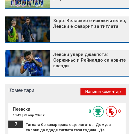
Херо: Веласкес е изключителен,
Левски е фаворит за титлата
Левски удари джакпота:
Сержиньо и Рейналдо са новите
звезди
Коментари
Напиши коментар
Пеевски
0
0
10:42 | 23 апр 2026 г.
7
Титлата бе капарирана още лятото ...Домуса
склони да сдаде титлата тази година . Да