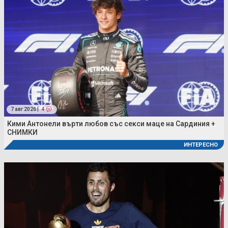
7 авг 2026 |
4
Кими Антонели върти любов със секси маце на Сардиния +
СНИМКИ
ИНТЕРЕСНО