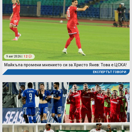
9 авг 2026 |
12
Майкъла промени мнението си за Христо Янев: Това е ЦСКА!
ЕКСПЕРТЪТ ГОВОРИ