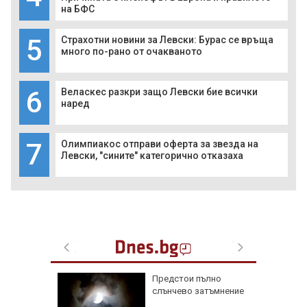
на БФС
5
Страхотни новини за Левски: Бурас се връща
много по-рано от очакваното
6
Веласкес разкри защо Левски бие всички
наред
7
Олимпиакос отправи оферта за звезда на
Левски, "сините" категорично отказаха
та":
Предстои пълно
избора,
слънчево затъмнение