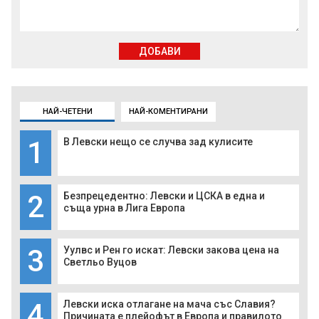
ДОБАВИ
НАЙ-ЧЕТЕНИ
НАЙ-КОМЕНТИРАНИ
1
В Левски нещо се случва зад кулисите
2
Безпрецедентно: Левски и ЦСКА в една и
съща урна в Лига Европа
3
Уулвс и Рен го искат: Левски закова цена на
Светльо Вуцов
4
Левски иска отлагане на мача със Славия?
Причината е плейофът в Европа и правилото