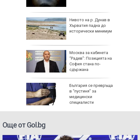
а
Радев
Нивото на р. Дунав в
 тона
Хърватия падна до
исторически минимум
Москва за кабинета
к при
“Радев”: Позицията на
енията за
София стана по-
сдържана
ата
България се превръща
анд
в “пустиня” за
раща
медицински
НИМКИ)
специалисти
Още от Gol.bg