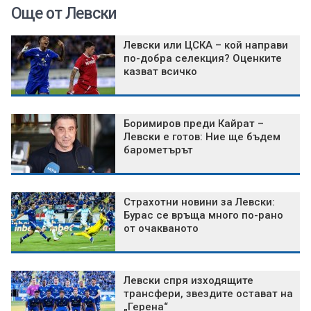
Още от Левски
Левски или ЦСКА – кой направи
по-добра селекция? Оценките
казват всичко
Боримиров преди Кайрат –
Левски е готов: Ние ще бъдем
барометърът
Страхотни новини за Левски:
Бурас се връща много по-рано
от очакваното
Левски спря изходящите
трансфери, звездите остават на
„Герена“