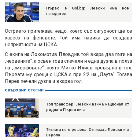
Първо в Gol.bg: Левски има нов
нападател!
Острието притежава нещо, което със сигурност ще се
хареса на феновете. Той има навика да създава
неприятности на ЦСКА.
С екипа на Локомотив Пловдив той вкара два пъти на
„червените“, а освен това спечели и една дузпа в полза
на „смърфовете“, която Митко Илиев превърна в гол.
Първата му среща с ЦСКА е при 2:2 на „Лаута“. Тогава
Переа печели дузпа и вкарва гол.
свързани статии
Топ трансфер! Левски взима национал от
родната Първа лига
Титлата не е решена: Отписаха Левски и в
Европа