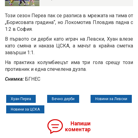
Този сезон Переа пак се разписа в мрежата на тима от
„Борисовата градина“, но Локомотив Пловдив падна с
1:2 в София.
В първото си дерби като играч на Левски, Хуан влезе
като смяна и наказа ЦСКА, а мачът в крайна сметка
завърши 1:1.
На практика колумбиецът има три гола срещу този
противник и една спечелена дузпа.
Снимка:
БГНЕС
Хуан Переа
Вечно дерби
Новини за Левски
Новини за ЦСКА
Напиши
коментар