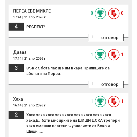
ПЕРЕА ЕБЕ МИКРЕ
0
0
17:41 | 21 апр 2026 г.
4
РЕСПЕКТ!
!
отговор
Даааа
1
1
17:14 | 21 апр 2026 г.
3
Във събота пак ще им вкара.Припиците са
абонати на Переа.
!
отговор
Хаха
1
1
16:14 | 21 апр 2026 г.
2
Хаха хаха хаха хаха хаха хаха хаха хаха хаха
хаха,Е...бхти мисирките на ШИШИ ЦСКА трепери
хаха смешни платени журналисти от Боко и
Шиши......