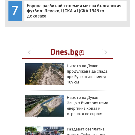
7
Европа разби най-големия мит за българския
футбол: Левски, ЦСКА и ЦСКА 1948 го
доказаха
лнени
Нивото на Дунав
йма и
продължава да спада,
при Русе стигна минус
109 см
а езика
Нивото на Дунав:
Защо в България няма
им в
енергийна криза и
страната се справя
по-добре от другите?
а тества
Раздават безплатна
о страна
вода в София и през