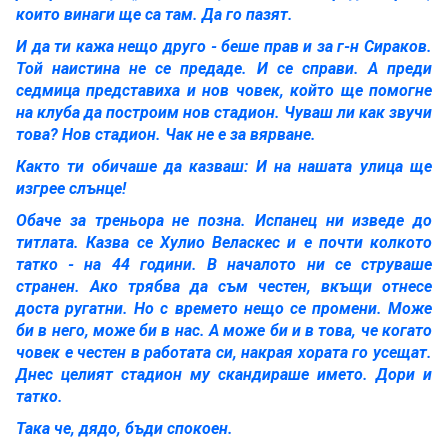
които винаги ще са там. Да го пазят.
И да ти кажа нещо друго - беше прав и за г-н Сираков.
Той наистина не се предаде. И се справи. А преди
седмица представиха и нов човек, който ще помогне
на клуба да построим нов стадион. Чуваш ли как звучи
това? Нов стадион. Чак не е за вярване.
Както ти обичаше да казваш: И на нашата улица ще
изгрее слънце!
Обаче за треньора не позна. Испанец ни изведе до
титлата. Казва се Хулио Веласкес и е почти колкото
татко - на 44 години. В началото ни се струваше
странен. Ако трябва да съм честен, вкъщи отнесе
доста ругатни. Но с времето нещо се промени. Може
би в него, може би в нас. А може би и в това, че когато
човек е честен в работата си, накрая хората го усещат.
Днес целият стадион му скандираше името. Дори и
татко.
Така че, дядо, бъди спокоен.