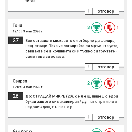
титла.
!
отговор
Тони
3
1
12:13 | 3 май 2026 г.
27
Вие оставихте мижавото си отборче да фалира,
нещ.стници. Така че затваряйте си мръсн.та уста,
свивайте се в кочинката си и тъжно си грухтете -
само това ви остава.
!
отговор
Свиреп
2
1
12:09 | 3 май 2026 г.
26
До: СТРАДАЙ МИКРЕ (20), к е л е ш, пишеш с едри
букви защото си ваксиниран / дупнат с три игли и
недовиждаш, т ъ п а н а р.
!
отговор
бай Колю