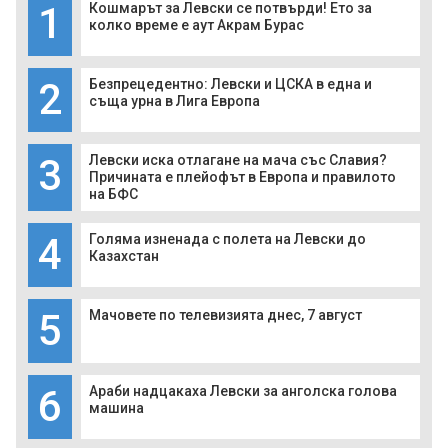
1
Кошмарът за Левски се потвърди! Ето за
колко време е аут Акрам Бурас
2
Безпрецедентно: Левски и ЦСКА в една и
съща урна в Лига Европа
3
Левски иска отлагане на мача със Славия?
Причината е плейофът в Европа и правилото
на БФС
4
Голяма изненада с полета на Левски до
Казахстан
5
Мачовете по телевизията днес, 7 август
6
Араби надцакаха Левски за анголска голова
машина