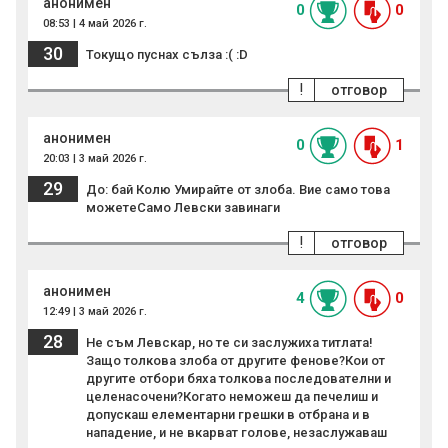
анонимен
0
0
08:53 | 4 май 2026 г.
30
Токущо пуснах сълза :( :D
!
отговор
анонимен
0
1
20:03 | 3 май 2026 г.
29
До: бай Колю Умирайте от злоба. Вие само това
можетеСамо Левски завинаги
!
отговор
анонимен
4
0
12:49 | 3 май 2026 г.
28
Не съм Левскар, но те си заслужиха титлата!
Защо толкова злоба от другите фенове?Кои от
другите отбори бяха толкова последователни и
целенасочени?Когато неможеш да печелиш и
допускаш елементарни грешки в отбрана и в
нападение, и не вкарват голове, незаслужаваш