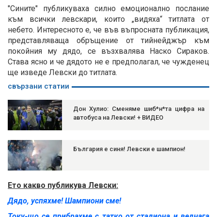
"Сините" публикуваха силно емоционално послание
към всички левскари, които „видяха“ титлата от
небето. Интересното е, че във въпросната публикация,
представляваща обръщение от тийнейджър към
покойния му дядо, се възхвалява Наско Сираков.
Става ясно и че дядото не е предполагал, че чужденец
ще изведе Левски до титлата.
свързани статии
Дон Хулио: Сменяме шиб*н*та цифра на
автобуса на Левски! + ВИДЕО
България е синя! Левски е шампион!
Ето какво публикува Левски:
Дядо, успяхме! Шампиони сме!
Току-що се прибрахме с татко от стадиона и веднага