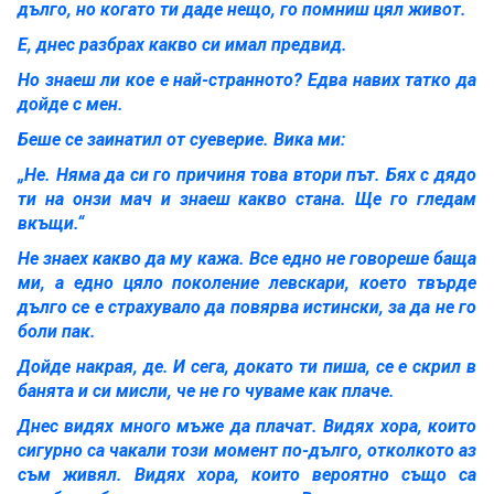
дълго, но когато ти даде нещо, го помниш цял живот.
Е, днес разбрах какво си имал предвид.
Но знаеш ли кое е най-странното? Едва навих татко да
дойде с мен.
Беше се заинатил от суеверие. Вика ми:
„Не. Няма да си го причиня това втори път. Бях с дядо
ти на онзи мач и знаеш какво стана. Ще го гледам
вкъщи.“
Не знаех какво да му кажа. Все едно не говореше баща
ми, а едно цяло поколение левскари, което твърде
дълго се е страхувало да повярва истински, за да не го
боли пак.
Дойде накрая, де. И сега, докато ти пиша, се е скрил в
банята и си мисли, че не го чуваме как плаче.
Днес видях много мъже да плачат. Видях хора, които
сигурно са чакали този момент по-дълго, отколкото аз
съм живял. Видях хора, които вероятно също са