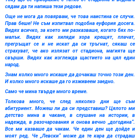
сядам да ти напиша тези редове.
Още не мога да повярвам, че това наистина се случи.
Прав беше! Не съм изпитвал подобна еуфория досега.
Видях всичко, за което ми разказваше, когато бях по-
малък. Видях как хиляди хора крещят, плачат,
прегръщат се и не искат да си тръгнат, сякаш се
страхуват, че ако излязат от стадиона, магията ще
свърши. Видях как изглежда щастието на цял един
народ.
Знам колко много искаше да дочакаш точно този ден.
И колко много искаше да го изживеем заедно.
Само че мина твърде много време.
Толкова много, че след няколко дни ще съм
абитуриент. Можеш ли да си представиш? Цялото ми
детство мина в чакане, в слушане на истории, в
надежда, в разочарования и онова вечно „догодина“.
Все ми казваше да чакам. Че един ден ще дойде и
моят ред. Че „Левски“ може да те кара да страдаш