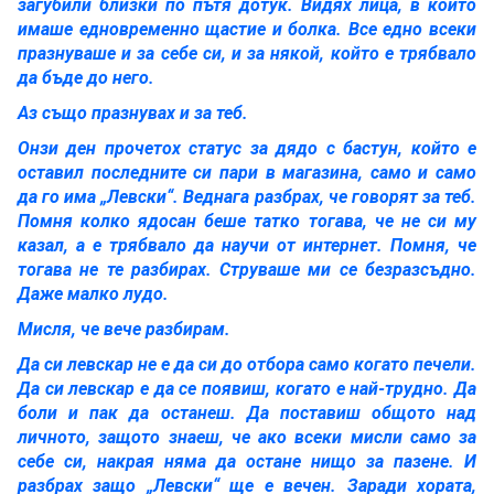
загубили близки по пътя дотук. Видях лица, в които
имаше едновременно щастие и болка. Все едно всеки
празнуваше и за себе си, и за някой, който е трябвало
да бъде до него.
Аз също празнувах и за теб.
Онзи ден прочетох статус за дядо с бастун, който е
оставил последните си пари в магазина, само и само
да го има „Левски“. Веднага разбрах, че говорят за теб.
Помня колко ядосан беше татко тогава, че не си му
казал, а е трябвало да научи от интернет. Помня, че
тогава не те разбирах. Струваше ми се безразсъдно.
Даже малко лудо.
Мисля, че вече разбирам.
Да си левскар не е да си до отбора само когато печели.
Да си левскар е да се появиш, когато е най-трудно. Да
боли и пак да останеш. Да поставиш общото над
личното, защото знаеш, че ако всеки мисли само за
себе си, накрая няма да остане нищо за пазене. И
разбрах защо „Левски“ ще е вечен. Заради хората,