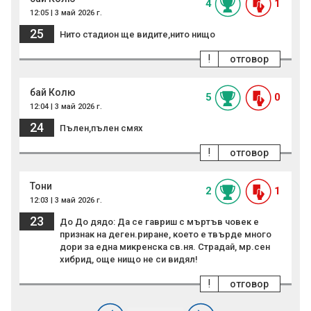
4
1
12:05 | 3 май 2026 г.
25
Нито стадион ще видите,нито нищо
!
отговор
бай Колю
5
0
12:04 | 3 май 2026 г.
24
Пълен,пълен смях
!
отговор
Тони
2
1
12:03 | 3 май 2026 г.
23
До До дядо: Да се гавриш с мъртъв човек е
признак на деген.риране, което е твърде много
дори за една микренска св.ня. Страдай, мр.сен
хибрид, още нищо не си видял!
!
отговор