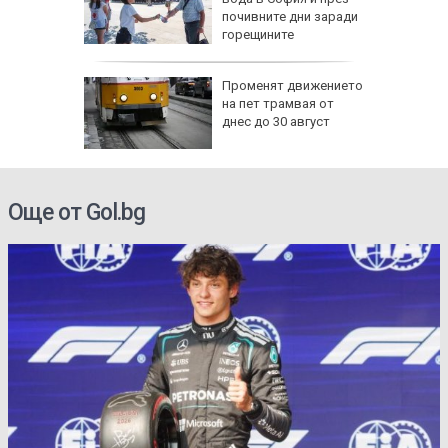
почивните дни заради
ват САЩ
горещините
утрин" на
Променят движението
0 часа:
на пет трамвая от
ите нощи
днес до 30 август
-чести в
Още от Gol.bg