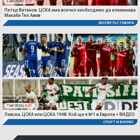
5 авг 2026 |
3
Петър Витанов: ЦСКА има всичко необходимо да елиминира
Макаби Тел Авив
ЕКСПЕРТЪТ ГОВОРИ
7 авг 2026 |
5
Левски, ЦСКА или ЦСКА 1948: Кой ще е №1 в Европа + ВИДЕО
СПОРТ И БИЗНЕС