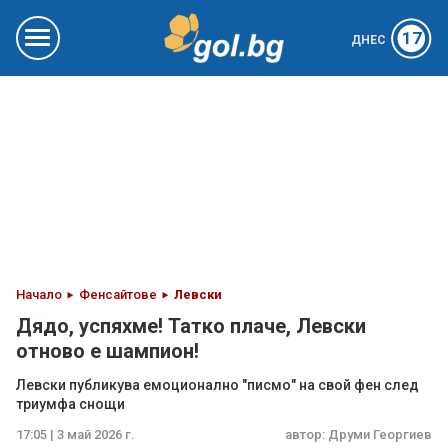
17
ДНЕС
Начало
Фенсайтове
Левски
Дядо, успяхме! Татко плаче, Левски
отново е шампион!
Левски публикува емоционално "писмо" на свой фен след
триумфа снощи
17:05 | 3 май 2026 г.
автор:
Друми Георгиев