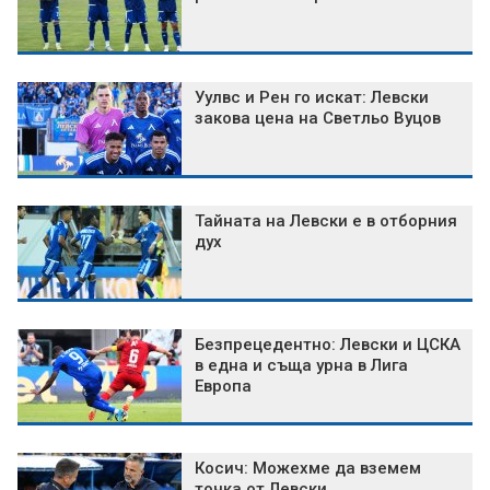
Уулвс и Рен го искат: Левски
закова цена на Светльо Вуцов
Тайната на Левски е в отборния
дух
Безпрецедентно: Левски и ЦСКА
в една и съща урна в Лига
Европа
Косич: Можехме да вземем
точка от Левски