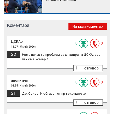
Коментари
Напиши коментар
ЦСКАр
0
0
15:27 | 5 май 2026 г.
32
Няма никакъв проблем за шпалира на ЦСКА, все
пак сме номер 1.
!
отговор
анонимен
0
0
08:55 | 4 май 2026 г.
31
До: СвирепИ обгазен от пръскачките :о
!
отговор