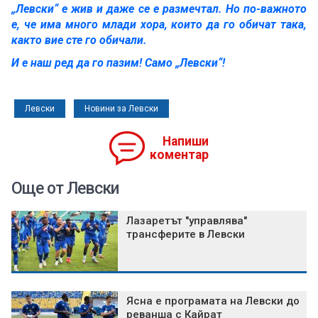
„Левски“ е жив и даже се е размечтал. Но по-важното
е, че има много млади хора, които да го обичат така,
както вие сте го обичали.
И е наш ред да го пазим! Само „Левски“!
Левски
Новини за Левски
Напиши
коментар
Още от Левски
Лазаретът "управлява"
трансферите в Левски
Ясна е програмата на Левски до
реванша с Кайрат