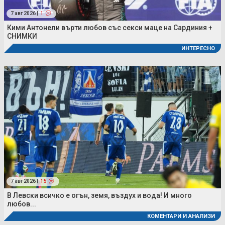
7 авг 2026 |
1
Кими Антонели върти любов със секси маце на Сардиния +
СНИМКИ
ИНТЕРЕСНО
7 авг 2026 |
15
В Левски всичко е огън, земя, въздух и вода! И много
любов...
КОМЕНТАРИ И АНАЛИЗИ