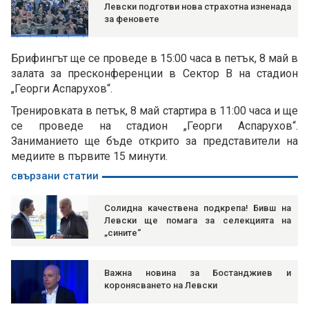
Левски подготви нова страхотна изненада
за феновете
Брифингът ще се проведе в 15:00 часа в петък, 8 май в
залата за пресконференции в Сектор В на стадион
„Георги Аспарухов“.
Тренировката в петък, 8 май стартира в 11:00 часа и ще
се проведе на стадион „Георги Аспарухов“.
Заниманието ще бъде открито за представители на
медиите в първите 15 минути.
свързани статии
Солидна качествена подкрепа! Бивш на
Левски ще помага за селекцията на
„сините“
Важна новина за Бостанджиев и
коронясването на Левски