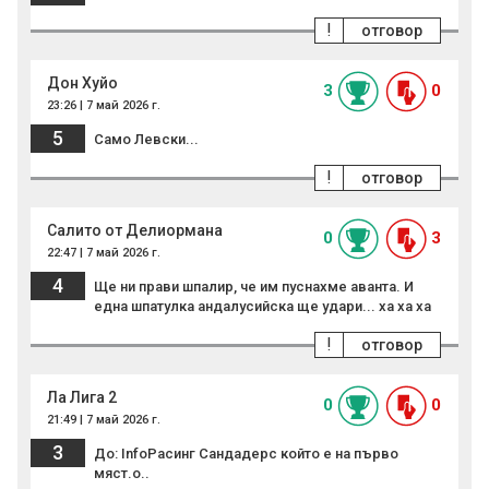
!
отговор
Дон Хуйо
3
0
23:26 | 7 май 2026 г.
5
Само Левски...
!
отговор
Салито от Делиормана
0
3
22:47 | 7 май 2026 г.
4
Ще ни прави шпалир, че им пуснахме аванта. И
една шпатулка андалусийска ще удари... ха ха ха
!
отговор
Ла Лига 2
0
0
21:49 | 7 май 2026 г.
3
До: InfoРасинг Сандадерс който е на първо
мяст.о..