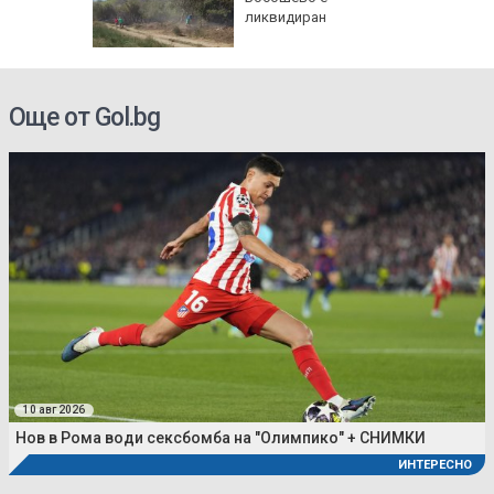
"Това е
ликвидиран
 което
Още от Gol.bg
10 авг 2026
Нов в Рома води сексбомба на "Олимпико" + СНИМКИ
ИНТЕРЕСНО