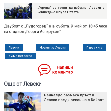
„Герена“ се готви да избухне! Левски с
невиждано шоу за титлата
Двубоят с „Лудогорец“ е в събота, 9 май от 18:45 часа
на стадион „Георги Аспарухов“.
Левски
Новини за Левски
Първа лига
Хулио Веласкес
Напиши
коментар
Още от Левски
Рейналдо размаха пръст в
Левски преди реванша с Кайрат