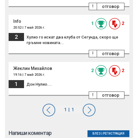
!
отговор
Info
1
2
20:52 | 7 май 2026 г.
2
Хулио го искат два клуба от Сегунда, скоро ще
гръмне новината...
!
отговор
Жеклин Михайлов
2
2
19:16 | 7 май 2026 г.
1
Дон Нулио....
!
отговор
Напиши коментар
ВЛЕЗ
|
РЕГИСТРАЦИЯ