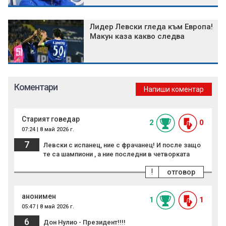
Лидер Левски гледа към Европа!
Макун каза какво следва
Коментари
Напиши коментар
Старият говедар
2
0
07:24 | 8 май 2026 г.
7
Левски с испанец, ние с фрачанец! И после защо
те са шампиони , а ние последни в четворката
!
отговор
анонимен
1
1
05:47 | 8 май 2026 г.
6
Дон Нулио - Президент!!!!