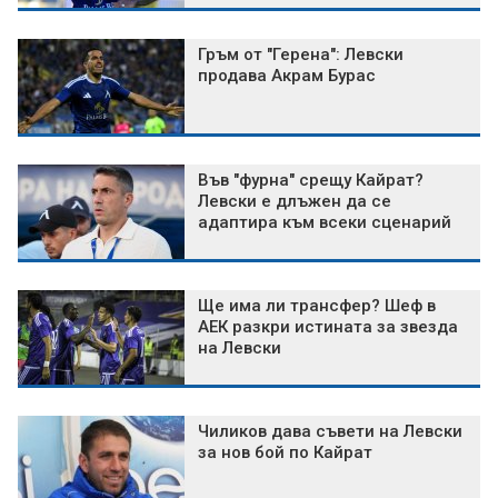
Гръм от "Герена": Левски
продава Акрам Бурас
Във "фурна" срещу Кайрат?
Левски е длъжен да се
адаптира към всеки сценарий
Ще има ли трансфер? Шеф в
АЕК разкри истината за звезда
на Левски
Чиликов дава съвети на Левски
за нов бой по Кайрат