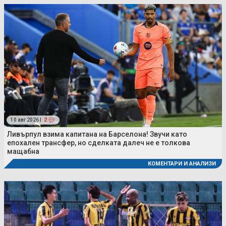
10 авг 2026 |
2
Ливърпул взима капитана на Барселона! Звучи като
епохален трансфер, но сделката далеч не е толкова
мащабна
КОМЕНТАРИ И АНАЛИЗИ