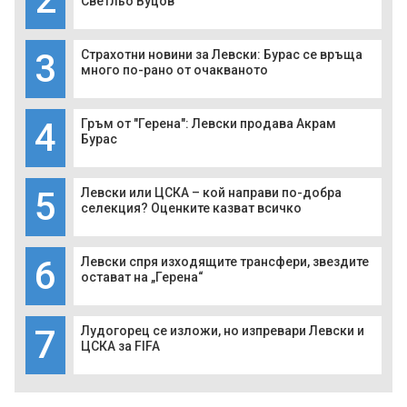
Светльо Вуцов
3
Страхотни новини за Левски: Бурас се връща
много по-рано от очакваното
4
Гръм от "Герена": Левски продава Акрам
Бурас
5
Левски или ЦСКА – кой направи по-добра
селекция? Оценките казват всичко
6
Левски спря изходящите трансфери, звездите
остават на „Герена“
7
Лудогорец се изложи, но изпревари Левски и
ЦСКА за FIFA