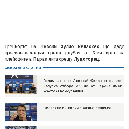
Треньорът на
Левски Хулио Веласкес
ще даде
пресконференция преди двубоя от 3-ия кръг на
плейофите в Първа лига срещу
Лудогорец
.
свързани статии
Голям шанс за Левски! Желан от сините
напуска отбора си, но от Герена имат
жестока конкуренция
Веласкес и Левски с важно решение