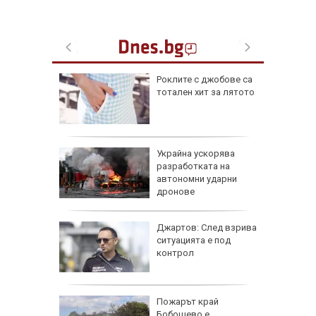
Роклите с джобове са
 в
тотален хит за лятото
Най-
а върху
-16
Украйна ускорява
ва
разработката на
 голф
автономни ударни
п в Ню
дронове
пва Рейн
Джартов: След взрива
трашава
ситуацията е под
евози по
контрол
м поема
Пожарът край
 на
Бобошево е