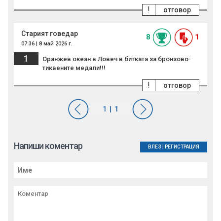
!
отговор
Старият говедар
8
1
07:36 | 8 май 2026 г.
1
Оранжев океан в Ловеч в битката за бронзово-
тиквените медали!!!
!
отговор
Напиши коментар
ВЛЕЗ
|
РЕГИСТРАЦИЯ