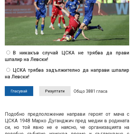
В никакъв случай ЦСКА не трябва да прави
шпалир на Левски!
ЦСКА трябва задължително да направи шпалир
на Левски!
Общо 3881 гласа
Подобно предположение направи героят от мача с
ЦСКА 1948 Марко Дуганджич пред медии в родината
си, но той явно не е наясно, че организацията на
подобно събитие изисква време и съгласуване с