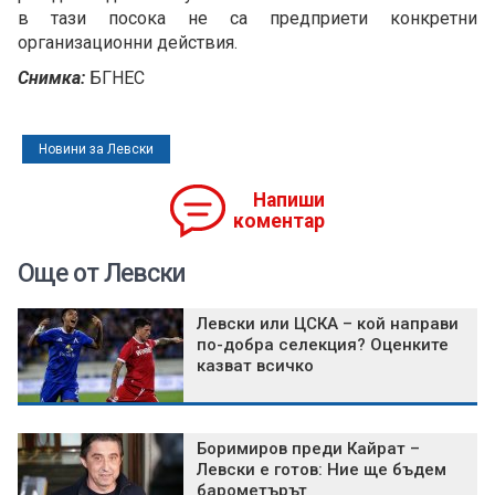
в тази посока не са предприети конкретни
организационни действия.
Снимка:
БГНЕС
Новини за Левски
Напиши
коментар
Още от Левски
Левски или ЦСКА – кой направи
по-добра селекция? Оценките
казват всичко
Боримиров преди Кайрат –
Левски е готов: Ние ще бъдем
барометърът