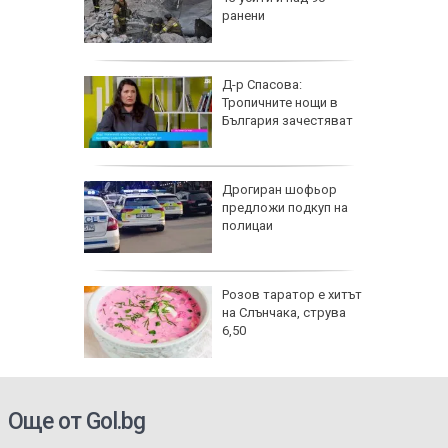
спират
ранени
 разби в
Д-р Спасова:
о, има
Тропичните нощи в
България зачестяват
азлични
Дрогиран шофьор
тува в
предложи подкуп на
полицаи
ра край
Розов таратор е хитът
раинец
на Слънчака, струва
ка си и
6,50
га
Още от Gol.bg