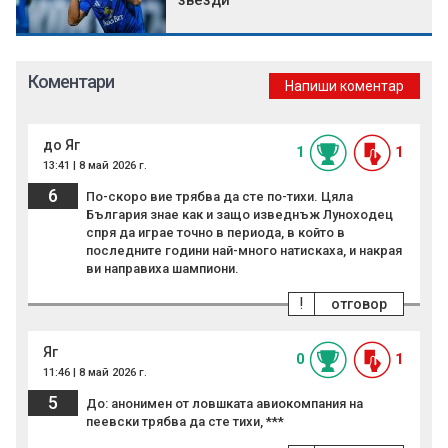
звезди
Коментари
Напиши коментар
до Яг
1
1
13:41 | 8 май 2026 г.
6
По-скоро вие трябва да сте по-тихи. Цяла
България знае как и защо изведнъж Луноходец
спря да играе точно в периода, в който в
последните години най-много натискаха, и накрая
ви направиха шампиони.
!
отговор
Яг
0
1
11:46 | 8 май 2026 г.
5
До: анонимен от ловшката авиокомпания на
пеевски трябва да сте тихи, ***