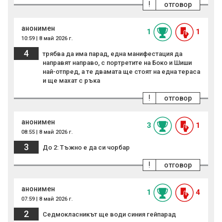
!
отговор
анонимен
1
1
10:59 | 8 май 2026 г.
4
трябва да има парад, една манифестация да
направят направо, с портретите на Боко и Шиши
най-отпред, а те двамата ще стоят на една тераса
и ще махат с ръка
!
отговор
анонимен
3
1
08:55 | 8 май 2026 г.
3
До 2: Тъжно е да си чорбар
!
отговор
анонимен
1
4
07:59 | 8 май 2026 г.
2
Седмокласникът ще води синия гейпарад