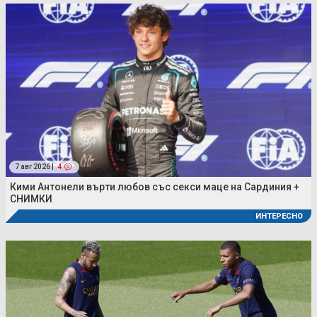
7 авг 2026 |
4
Кими Антонели върти любов със секси маце на Сардиния +
СНИМКИ
ИНТЕРЕСНО