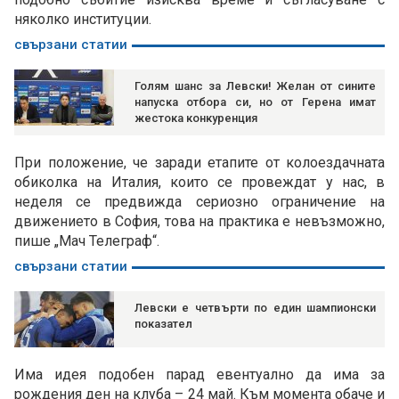
няколко институции.
свързани статии
Голям шанс за Левски! Желан от сините
напуска отбора си, но от Герена имат
жестока конкуренция
При положение, че заради етапите от колоездачната
обиколка на Италия, които се провеждат у нас, в
неделя се предвижда сериозно ограничение на
движението в София, това на практика е невъзможно,
пише „Мач Телеграф“.
свързани статии
Левски е четвърти по един шампионски
показател
Има идея подобен парад евентуално да има за
рождения ден на клуба – 24 май. Към момента обаче и