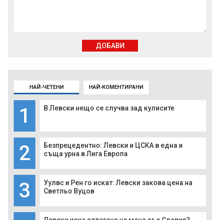
ДОБАВИ
НАЙ-ЧЕТЕНИ
НАЙ-КОМЕНТИРАНИ
1
В Левски нещо се случва зад кулисите
2
Безпрецедентно: Левски и ЦСКА в една и
съща урна в Лига Европа
3
Уулвс и Рен го искат: Левски закова цена на
Светльо Вуцов