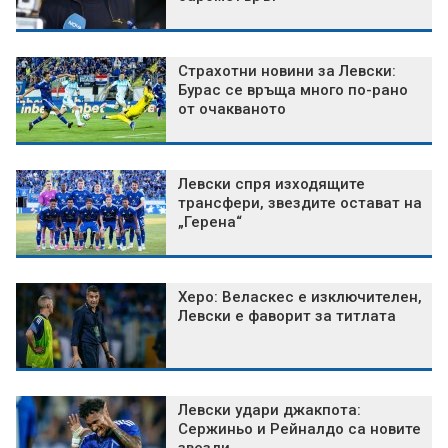
Страхотни новини за Левски:
Бурас се връща много по-рано
от очакваното
Левски спря изходящите
трансфери, звездите остават на
„Герена“
Херо: Веласкес е изключителен,
Левски е фаворит за титлата
Левски удари джакпота:
Сержиньо и Рейналдо са новите