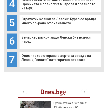
4
Левски иска отлагане на мача със Славия?
Причината е плейофът в Европа и правилото
на БФС
5
Страхотни новини за Левски: Бурас се връща
много по-рано от очакваното
6
Веласкес разкри защо Левски бие всички
наред
7
Олимпиакос отправи оферта за звезда на
Левски, "сините" категорично отказаха
затвори
Руска атака в Украйна:
я път
13 убити и над 90