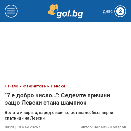
2
ДНЕС
Начало
Фенсайтове
Левски
"7 е добро число...": Седемте причини
защо Левски стана шампион
Волята и вярата, наред с всичко останало, бяха верни
спътници на Левски
08:29 | 10 май 2026 г.
автор:
Веселин Коларов