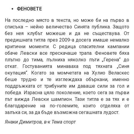
ФЕНОВЕТЕ
На последно място в текста, но може би на първо в
списъка – нейно величество Синята публика. Защото
без нея клубът можеше и да не съществува. От
предишната титла през 2009-а досега имаше немалко
критични моменти. С редица спасителни кампании
обаче Левски все прескачаше трапа. Феновете бяха
плътно до тима, пълниха няколко пъти „Герена“ до
откат. Гостуванията минаваха под тяхната „Синя
окупация“. Когато за момчетата на Хулио Веласкес
беше трудно и те изглеждаха объркани, именно
поддръжката от трибуните им даваше сили за гол и
победа. Израсна цяло поколение, което сега за първи
път вижда Левски шампион. Тази титла е за тях и е
благодарение на по-големите, които отделяха от
залъка си, за да бъде възможна сегашната лудост.
Янаки Димитров, в-к Тема спорт