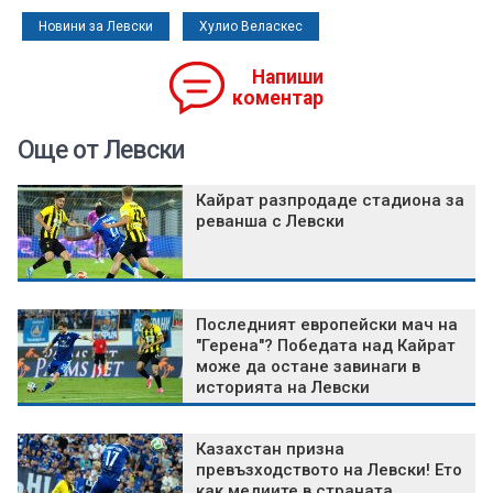
Новини за Левски
Хулио Веласкес
Напиши
коментар
Още от Левски
Кайрат разпродаде стадиона за
реванша с Левски
Последният европейски мач на
"Герена"? Победата над Кайрат
може да остане завинаги в
историята на Левски
Казахстан призна
превъзходството на Левски! Ето
как медиите в страната