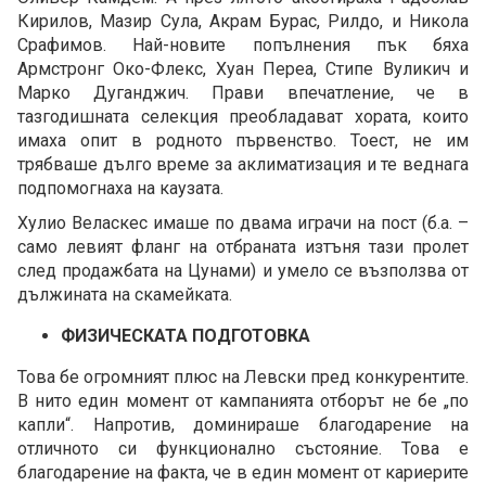
Кирилов, Мазир Сула, Акрам Бурас, Рилдо, и Никола
Срафимов. Най-новите попълнения пък бяха
Армстронг Око-Флекс, Хуан Переа, Стипе Вуликич и
Марко Дуганджич. Прави впечатление, че в
тазгодишната селекция преобладават хората, които
имаха опит в родното първенство. Тоест, не им
трябваше дълго време за аклиматизация и те веднага
подпомогнаха на каузата.
Хулио Веласкес имаше по двама играчи на пост (б.а. –
само левият фланг на отбраната изтъня тази пролет
след продажбата на Цунами) и умело се възползва от
дължината на скамейката.
ФИЗИЧЕСКАТА ПОДГОТОВКА
Това бе огромният плюс на Левски пред конкурентите.
В нито един момент от кампанията отборът не бе „по
капли“. Напротив, доминираше благодарение на
отличното си функционално състояние. Това е
благодарение на факта, че в един момент от кариерите