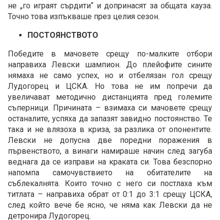
не „го играят сърдити“ и допринасят за общата кауза.
Точно това изпъкваше през целия сезон.
ПОСТОЯНСТВОТО
Победите в мачовете срещу по-малките отбори
направиха Левски шампион. До плейофите сините
нямаха не само успех, но и отбелязан гол срещу
Лудогорец и ЦСКА. Но това не им попречи да
увеличават методично дистанцията пред големите
съперници. Причината – взимаха си мачовете срещу
останалите, успяха да запазят завидно постоянство. Те
така и не влязоха в криза, за разлика от опонентите.
Левски не допусна две поредни поражения в
първенството, а винаги намираше начин след загуба
веднага да се изправи на краката си. Това безспорно
напомпа самочувствието на обитателите на
съблекалнята. Които точно с него си постлаха към
титлата – направиха обрат от 0:1 до 3:1 срещу ЦСКА,
след който вече бе ясно, че няма как Левски да не
детронира Лудогорец.