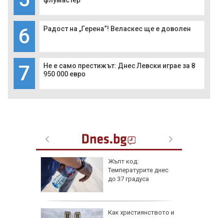
6
Радост на „Герена“! Веласкес ще е доволен
7
Не е само престижът: Днес Левски играе за 8
950 000 евро
 6
Жълт код:
Температурите днес
 и
до 37 градуса
о 39
е
Как християнството и