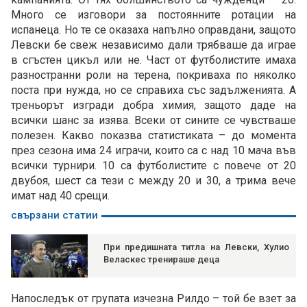
Много се изговори за постоянните ротации на
испанеца. Но те се оказаха напълно оправдани, защото
Левски бе свеж независимо дали трябваше да играе
в сгъстен цикъл или не. Част от футболистите имаха
разностранни роли на терена, покриваха по няколко
поста при нужда, но се справиха със задълженията. А
треньорът изгради добра химия, защото даде на
всички шанс за изява. Всеки от сините се чувстваше
полезен. Какво показва статистиката – до момента
през сезона има 24 играчи, които са с над 10 мача във
всички турнири. 10 са футболистите с повече от 20
двубоя, шест са тези с между 20 и 30, а трима вече
имат над 40 срещи.
свързани статии
При предишната титла на Левски, Хулио
Веласкес тренираше деца
Напоследък от групата изчезна Рилдо – той бе взет за