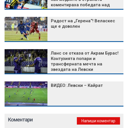
коментираха победата над
Кайрат
Радост на „Герена“! Веласкес
ще е доволен
Ланс се отказа от Акрам Бурас!
Контузията попари и
трансферната мечта на
звездата на Левски
ВИДЕО: Левски – Кайрат
Коментари
Напиши коментар