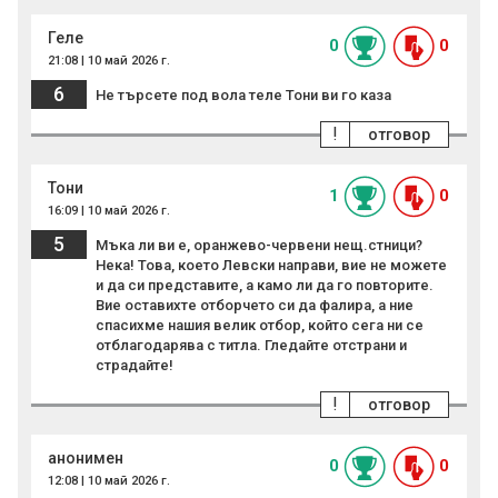
Геле
0
0
21:08 | 10 май 2026 г.
6
Не търсете под вола теле Тони ви го каза
!
отговор
Тони
1
0
16:09 | 10 май 2026 г.
5
Мъка ли ви е, оранжево-червени нещ.стници?
Нека! Това, което Левски направи, вие не можете
и да си представите, а камо ли да го повторите.
Вие оставихте отборчето си да фалира, а ние
спасихме нашия велик отбор, който сега ни се
отблагодарява с титла. Гледайте отстрани и
страдайте!
!
отговор
анонимен
0
0
12:08 | 10 май 2026 г.