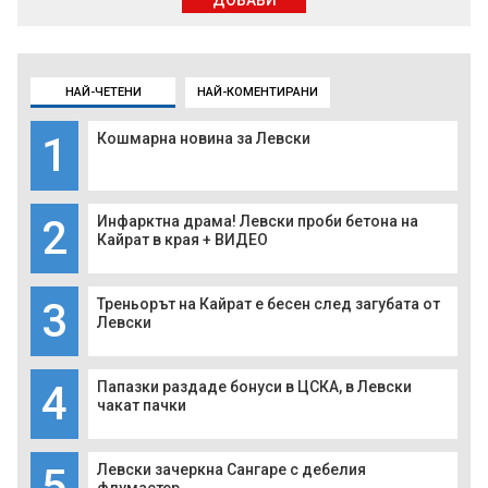
НАЙ-ЧЕТЕНИ
НАЙ-КОМЕНТИРАНИ
1
Кошмарна новина за Левски
2
Инфарктна драма! Левски проби бетона на
Кайрат в края + ВИДЕО
3
Треньорът на Кайрат е бесен след загубата от
Левски
4
Папазки раздаде бонуси в ЦСКА, в Левски
чакат пачки
5
Левски зачеркна Сангаре с дебелия
флумастер