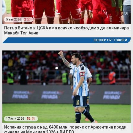
5 авг 2026 |
2
Петър Витанов: ЦСКА има всичко необходимо да елиминира
Макаби Тел Авив
ЕКСПЕРТЪТ ГОВОРИ
17 юли 2026 |
53
Испания струва с над €400 млн. повече от Аржентина преди
финала на Мондиал 2026 + ВИДЕО