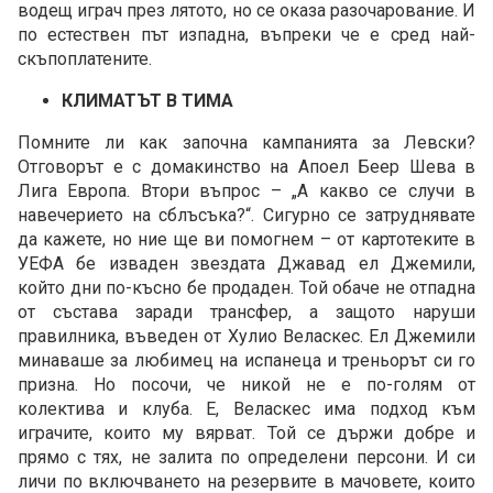
водещ играч през лятото, но се оказа разочарование. И
по естествен път изпадна, въпреки че е сред най-
скъпоплатените.
КЛИМАТЪТ В ТИМА
Помните ли как започна кампанията за Левски?
Отговорът е с домакинство на Апоел Беер Шева в
Лига Европа. Втори въпрос – „А какво се случи в
навечерието на сблъсъка?“. Сигурно се затруднявате
да кажете, но ние ще ви помогнем – от картотеките в
УЕФА бе изваден звездата Джавад ел Джемили,
който дни по-късно бе продаден. Той обаче не отпадна
от състава заради трансфер, а защото наруши
правилника, въведен от Хулио Веласкес. Ел Джемили
минаваше за любимец на испанеца и треньорът си го
призна. Но посочи, че никой не е по-голям от
колектива и клуба. Е, Веласкес има подход към
играчите, които му вярват. Той се държи добре и
прямо с тях, не залита по определени персони. И си
личи по включването на резервите в мачовете, които