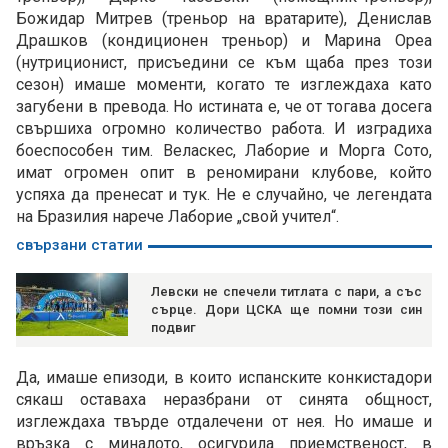
Божидар Митрев (треньор на вратарите), Денислав
Драшков (кондиционен треньор) и Марина Ореа
(нутриционист, присъедини се към щаба през този
сезон) имаше моменти, когато те изглеждаха като
загубени в превода. Но истината е, че от тогава досега
свършиха огромно количество работа. И изградиха
боеспособен тим. Веласкес, Лаборие и Морга Сото,
имат огромен опит в реномирани клубове, който
успяха да пренесат и тук. Не е случайно, че легендата
на Бразилия нарече Лаборие „свой учител“.
свързани статии
Левски не спечели титлата с пари, а със
сърце. Дори ЦСКА ще помни този син
подвиг
Да, имаше епизоди, в които испанските конкистадори
сякаш оставаха неразбрани от синята общност,
изглеждаха твърде отдалечени от нея. Но имаше и
връзка с миналото, осигурила приемственост, в