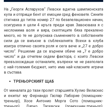
На „Георги Аспарухов“ Левски вдигна шампионската
купа и отприщи бент от емоции сред феновете. Сините
стигнаха до титла номер 27 по безапелационен начин,
осигуриха я цели 4 кръга преди края. Завоюваха я с
несломима воля и вяра, скептиците бяха прекалено
много, но те не допуснаха съмнението в собствените
сили да се вмъкне в съблекалнята. Всеки в клуба
изигра отлично своята роля и сега вече и „27 е добро
число“. Решихме да се върнем обаче на „7 е добро
число“ и да отчетем седем фактора, с които Левски
превъзхождаше останалите, въпреки че не разполага
с най-големия бюджет, нито има най-класните играчи
в състава.
ТРЕНЬОРСКИЯТ ЩАБ
От миналата до тази пролет старшията Хулио Веласкес
и екипът му Фернандо Гаспар Лаборие (помощник-
треньор), Хосе Антонио Морга Сото (помощник-
треньор), Дарко Тасевски (помощник-треньор),