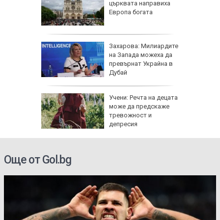
ви са
църквата направиха
й
Европа богата
 ден
 август
Захарова: Милиардите
нови
на Запада можеха да
 важни
превърнат Украйна в
иятни
Дубай
хкави
Учени: Речта на децата
хти с
може да предскаже
тревожност и
депресия
електри
Още от Gol.bg