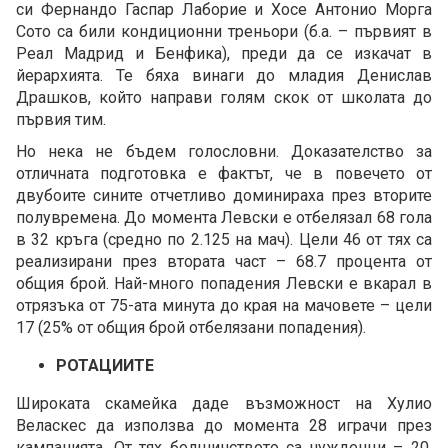
си Фернандо Гаспар Лаборие и Хосе Антонио Морга
Сото са били кондиционни треньори (б.а. – първият в
Реал Мадрид и Бенфика), преди да се изкачат в
йерархията. Те бяха винаги до младия Денислав
Драшков, който направи голям скок от школата до
първия тим.
Но нека не бъдем голословни. Доказателство за
отличната подготовка е фактът, че в повечето от
двубоите сините отчетливо доминираха през вторите
полувремена. До момента Левски е отбелязал 68 гола
в 32 кръга (средно по 2.125 на мач). Цели 46 от тях са
реализирани през втората част – 68.7 процента от
общия брой. Най-много попадения Левски е вкарал в
отрязъка от 75-ата минута до края на мачовете – цели
17 (25% от общия брой отбелязани попадения).
РОТАЦИИТЕ
Широката скамейка даде възможност на Хулио
Веласкес да използва до момента 28 играчи през
кампанията. От тях болшинството са чужденци – 20.