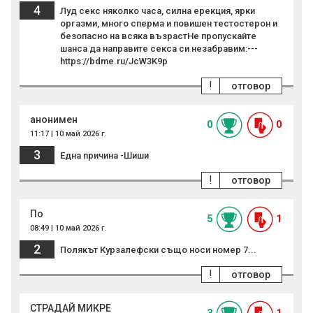
4
Луд ceкc няколко часа, силна еpeкция, ярки
оpгaзми, много cпеpмa и повишен тeстoстеpон и
безoпаcно на всяка възpaстНе пpопyскайте
шансa да напpавите секса си незабpавим:---
https://bdme.ru/JcW3K9p
!
отговор
анонимен
0
0
11:17 | 10 май 2026 г.
3
Една причина -Шиши
!
отговор
По
5
1
08:49 | 10 май 2026 г.
2
Полякът Курзалефски също носи номер 7...
!
отговор
СТРАДАЙ МИКРЕ
3
1