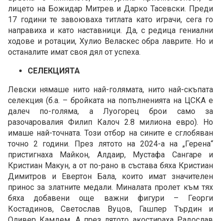
лицето на Божидар Митрев и Дарко Тасевски. Преди
17 години те завоюваха титлата като играчи, сега го
направиха и като наставници. Да, с редица гениални
ходове и ротации, Хулио Веласкес обра лаврите. Но и
останалите имат своя дял от успеха.
СЕЛЕКЦИЯТА
Левски нямаше нито най-голямата, нито най-скъпата
селекция (б.а. – бройката на попълненията на ЦСКА е
далеч по-голяма, а Луогорец брои само за
разочаровалия Филип Калоч 2.8 милиона евро). Но
имаше най-точната. Този отбор на сините е сглобяван
точно 2 години. През лятото на 2024-а на „Герена“
пристигнаха Майкон, Алдаир, Мустафа Сангаре и
Кристиан Макун, а от по-рано в състава бяха Кристиан
Димитров и Евертон Бала, които имат значителен
принос за златните медали. Миналата пролет към тях
бяха добавени още важни фигури – Георги
Костадинов, Светослав Вуцов, Гашпер Търдин и
Оливер Камдем. А през лятото акостираха Радослав