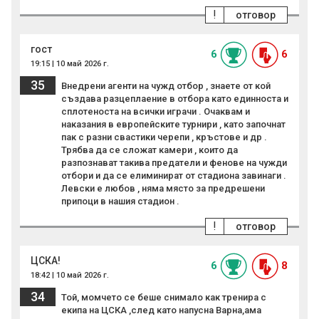
!
отговор
гост
6
6
19:15 | 10 май 2026 г.
35
Внедрени агенти на чужд отбор , знаете от кой
създава разцеплаение в отбора като единноста и
сплотеноста на всички играчи . Очаквам и
наказания в европейските турнири , като започнат
пак с разни свастики черепи , кръстове и др .
Трябва да се сложат камери , които да
разпознават такива предатели и фенове на чужди
отбори и да се елиминират от стадиона завинаги .
Левски е любов , няма място за предрешени
припоци в нашия стадион .
!
отговор
ЦСКА!
6
8
18:42 | 10 май 2026 г.
34
Той, момчето се беше снимало как тренира с
екипа на ЦСКА ,след като напусна Варна,ама