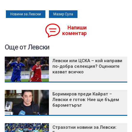
Новини за Левски
Мазир Сула
Напиши
коментар
Още от Левски
Левски или ЦСКА – кой направи
по-добра селекция? Оценките
казват всичко
Боримиров преди Кайрат –
Левски е готов: Ние ще бъдем
барометърът
Страхотни новини за Левски: