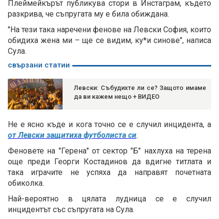
Плеймейкърът публикува стори в Инстаграм, където
разкрива, че съпругата му е била обиждана.
"На тези така наречени фенове на Левски София, които
обидиха жена ми – ще се видим, ку*и синове", написа
Сула.
свързани статии
Левски: Събудихте ли се? Защото имаме
да ви кажем нещо + ВИДЕО
Не е ясно къде и кога точно се е случил инцидента, а
от Левски защитиха футболиста си
.
Феновете на "Герена" от сектор "Б" нахлуха на терена
още преди Георги Костадинов да вдигне титлата и
така играчите не успяха да направят почетната
обиколка.
Най-вероятно в цялата лудница се е случил
инцидентът със съпругата на Сула.