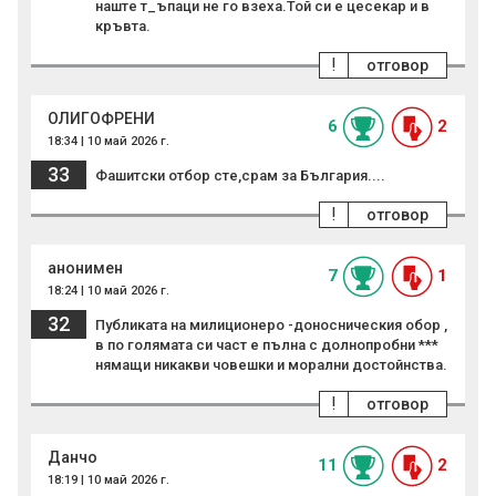
наште т_ъпаци не го взеха.Той си е цесекар и в
кръвта.
!
отговор
ОЛИГОФРЕНИ
6
2
18:34 | 10 май 2026 г.
33
Фашитски отбор сте,срам за България....
!
отговор
анонимен
7
1
18:24 | 10 май 2026 г.
32
Публиката на милиционеро -доносническия обор ,
в по голямата си част е пълна с долнопробни ***
нямащи никакви човешки и морални достойнства.
!
отговор
Данчо
11
2
18:19 | 10 май 2026 г.