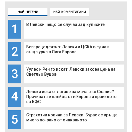
НАЙ-ЧЕТЕНИ
НАЙ-КОМЕНТИРАНИ
1
В Левски нещо се случва зад кулисите
2
Безпрецедентно: Левски и ЦСКА в една и
съща урна в Лига Европа
3
Уулвс и Рен го искат: Левски закова цена на
Светльо Вуцов
4
Левски иска отлагане на мача със Славия?
Причината е плейофът в Европа и правилото
на БФС
5
Страхотни новини за Левски: Бурас се връща
много по-рано от очакваното