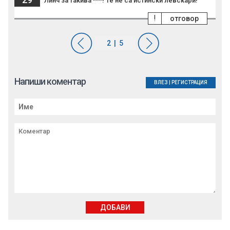
Линч за такива ***! Те не са истински левскари!
!
отговор
Напиши коментар
ВЛЕЗ
|
РЕГИСТРАЦИЯ
ДОБАВИ