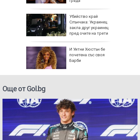
града
Убийство край
на
Слънчака: Украинец
анира ли
закла друг украинец
ване на
пред очите на трети
зодии се
И Уитни Хюстън бе
ично до
почетена със своя
г.
Барби
се полз
Още от Gol.bg