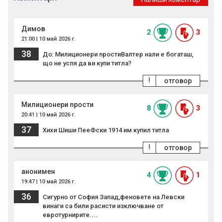
Димов
2
3
21:00 | 10 май 2026 г.
38
До: Милиционери npoстиВалтер нали е богаташ,
що не успя да ви купи титла?
!
отговор
Милиционери npoсти
8
3
20:41 | 10 май 2026 г.
37
Хихи Шиши ПееФски 1914 им купил титла
!
отговор
анонимен
4
1
19:47 | 10 май 2026 г.
36
Сигурно от София Запад,феновете на Левски
винаги са били расисти изключване от
евротурнирите....