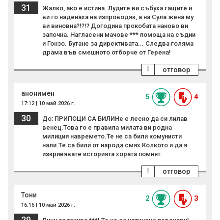
31
Жалко, ако е истина. Лудите ви събуха гащите и
ви го наденаха на изпроводяк, а на Сула жена му
ви виновна?!?!? Догодина прокобата наново ви
започна. Нагласени мачове *** помоща на съдии
и Гонзо. Бутане за директивата... Следва голяма
драма във смешното отборче от Герена!
!
отговор
анонимен
5
4
17:12 | 10 май 2026 г.
30
До: ПРИПОЦИ СА БИЛИНе е лесно да си лилав
венец.Това го е правила милата ви родна
милиция навремето.Те не са били комунисти
нали.Те са били от народа смях Колкото и да я
изкривявате историята хората помнят.
!
отговор
Тони
2
3
16:16 | 10 май 2026 г.
29