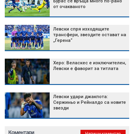
Бурас се връща много по-рано
от очакваното
Левски спря изходящите
трансфери, звездите остават на
„Герена“
Херо: Веласкес е изключителен,
Левски е фаворит за титлата
Левски удари джакпота:
Сержиньо и Рейналдо са новите
звезди
Коментари
Напиши коментар