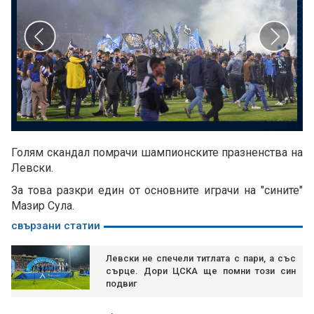
Голям скандал помрачи шампионските празненства на
Левски.
За това разкри един от основните играчи на "сините"
Мазир Сула.
свързани статии
Левски не спечели титлата с пари, а със
сърце. Дори ЦСКА ще помни този син
подвиг