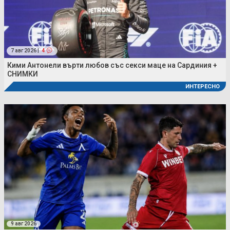
7 авг 2026 |
4
Кими Антонели върти любов със секси маце на Сардиния +
СНИМКИ
ИНТЕРЕСНО
9 авг 2026