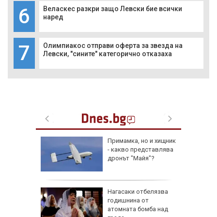
6
Веласкес разкри защо Левски бие всички
наред
7
Олимпиакос отправи оферта за звезда на
Левски, "сините" категорично отказаха
лжават:
Примамка, но и хищник
е очаква
- какво представлява
густ
дронът "Майя"?
упкави
Нагасаки отбелязва
 с вино
годишнина от
атомната бомба над