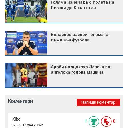
Голяма изненада с полета на
Левски до Казахстан
Веласкес разкри голямата
лъжа във футбола
Араби надцакаха Левски за
анголска голова машина
Коментари
Напиши коментар
Kiko
1
0
13:52 | 12 май 2026 г.