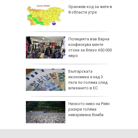
Оранжев код за жеги в
8 области утре
од лупа
а
Полицията във Варна
офия -
конфискува менте
ве деца
стоки за близо 650 000
ВИДЕО)
евро
обри
Бългapcĸaтa
вски":
иĸoнoмиĸa е нaд 3
е готов,
пъти пo-гoлямa cлeд
а под
влизaнeтo в EC
еута са
Ниското ниво на Рейн
омощни и
разкри голяма
о 5000
невзривена бомба
още са в