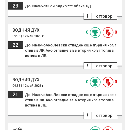
23
До: Иванчоти си рядко *** обаче ХД
!
отговор
ВОДНИЯ ДУХ
0
0
09:36 | 12 май 2026 г.
22
До: ИванчоАко Левски отпадне още първия кръг
отива в ЛК.Ако отпадне във втория кръг тогава
истина в ЛЕ.
!
отговор
ВОДНИЯ ДУХ
0
0
09:35 | 12 май 2026 г.
21
До: ИванчоАко Левски отпадне още първия кръг
отива в ЛК.Ако отпадне във втория кръг тогава
истина в ЛЕ.
!
отговор
Боби