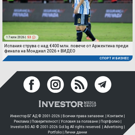
17 юли 2026 |
53
Испания струва с над €400 млн. повече от Аржентина преди
финала на Мондиал 2026 + ВИДЕО
СПОРТ И БИЗНЕС
Инвестор.БГ АД © 2001-2026 | Всички права запазени. |
Контакти
|
Реклама
|
Поверителност
|
Условия за ползване
|
Портфолио
|
Investor.BG AD © 2001-2026 Gol.bg All rights reserved. |
Advertising
|
Portfolio
|
Лични данни