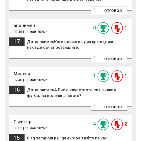
!
отговор
анонимен
0
1
09:46 | 11 май 2026 г.
17
До: анонименКато сочиш с един пръст,виж
накъде сочат останалите.
!
отговор
Милена
1
1
02:40 | 11 май 2026 г.
16
До: анонименА Вие е качеството си на каква
футболна величина питате?
!
отговор
G we irgi
4
2
00:01 | 11 май 2026 г.
15
E sq sampioni pa liga evropa zashto ne vav