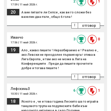
2
1
17:59 | 11 май 2026 г.
20
А вие питахте ли Сепси , как ви го сложи без
вазелин два пъти , общо 6 гола !
!
отговор
Иванчо
3
0
17:56 | 11 май 2026 г.
19
Ало , какво пишете ! Неразбираемо е ! Реално е ,
ако Левски не преодолее първия кръг отива в
Лига Европа , и там ако не може в Лига на
Конференциите . Преди да пишете прочетете
добре и тогава пишете !
!
отговор
Лефскинь0
6
1
10:30 | 11 май 2026 г.
18
Ясното е , че и това година Лескито ша го играй в
танцовото трупа на подуянските баби към
народното читалище в село Подуяне