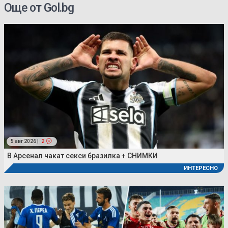
Още от Gol.bg
5 авг 2026 |
2
В Арсенал чакат секси бразилка + СНИМКИ
ИНТЕРЕСНО