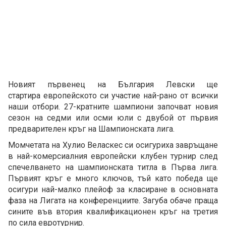
Новият първенец на България Левски ще
стартира европейското си участие най-рано от всички
наши отбори. 27-кратните шампиони започват новия
сезон на седми или осми юли с двубой от първия
предварителен кръг на Шампионската лига.
Момчетата на Хулио Веласкес си осигуриха завръщане
в най-комерсиалния европейски клубен турнир след
спечелването на шампионската титла в Първа лига.
Първият кръг е много ключов, тъй като победа ще
осигури най-малко плейоф за класиране в основната
фаза на Лигата на конференциите. Загуба обаче праща
сините във втория квалификационен кръг на третия
по сила евротурнир.