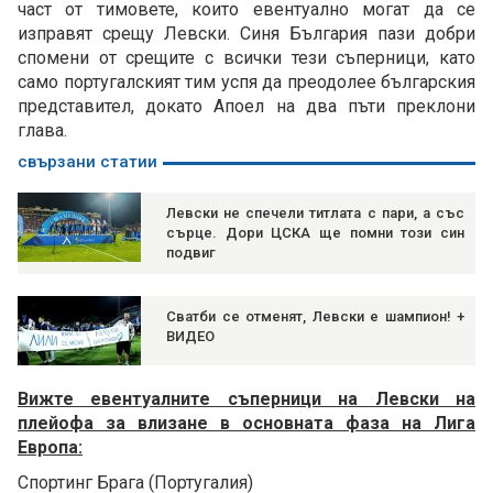
част от тимовете, които евентуално могат да се
изправят срещу Левски. Синя България пази добри
спомени от срещите с всички тези съперници, като
само португалският тим успя да преодолее българския
представител, докато Апоел на два пъти преклони
глава.
свързани статии
Левски не спечели титлата с пари, а със
сърце. Дори ЦСКА ще помни този син
подвиг
Сватби се отменят, Левски е шампион! +
ВИДЕО
Вижте евентуалните съперници на Левски на
плейофа за влизане в основната фаза на Лига
Европа:
Спортинг Брага (Португалия)