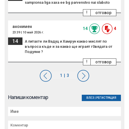
sampionsa liga xaxa ee bg parvenstvo nai slaboto
!
отговор
анонимен
14
4
23:39 | 10 май 2026 г.
14
А питахте ли Вадуц и Хамрун какво мислят по
въпроса къде и за какво ще играят г0вядата от
Подуяне ?
!
отговор
Напиши коментар
ВЛЕЗ
|
РЕГИСТРАЦИЯ