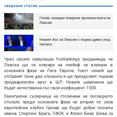
свързани статии
Голям скандал помрачи празненствата на
Левски
Новият бос на Левски с първи думи след
титлата
Чрез своите симулации Footrankings предвижда, че
Левски ще се класира на плейоф за влизане в
основната фаза на Лига Европа. Тоест сините ще
отстранят поне два опонента и ще преодолеят първия
предварителен кръг в ШЛ. Новите шампиони ще
бъдат непоставени със своя коефициент 7.000.
Евентуални съперници на столичани на последното
стъпало преди основната фаза на втория по сила
европейски клубен турнир ще бъдат добре познати
имена. Спортинг Брага, ПАОК и Апоел Беер Шева са