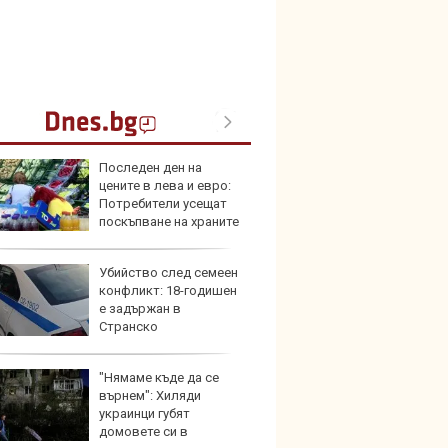
Последен ден на
В Кит
цените в лева и евро:
забра
Потребители усещат
автом
поскъпване на храните
Убийство след семеен
Този н
конфликт: 18-годишен
може 
е задържан в
Европ
Странско
"Нямаме къде да се
Домаш
върнем": Хиляди
губи о
украинци губят
стена
домовете си в
зареж