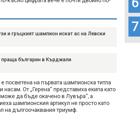
6
 по-късно цифрата вече е почти двойно по-
7
зи и гръцкият шампион искат ас на Левски
 праща българин в Кърджали
 е посветена на първата шампионска титла
ни насам. От „Герена“ представиха екипа като
 може да бъде окачено в Лувъра“, а
иеха шампионския артикул не просто като
ол на дългоочаквания триумф.