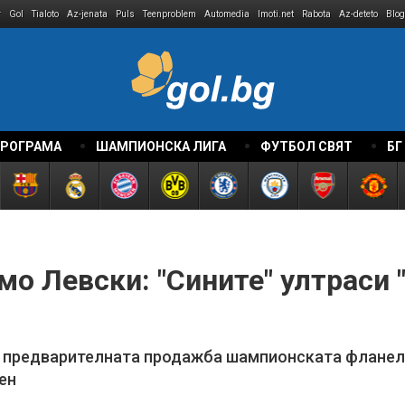
r
Gol
Tialoto
Az-jenata
Puls
Teenproblem
Automedia
Imoti.net
Rabota
Az-deteto
Blog
ПРОГРАМА
ШАМПИОНСКА ЛИГА
ФУТБОЛ СВЯТ
БГ
мо Левски: "Сините" ултраси 
а предварителната продажба шампионската фланелк
ен