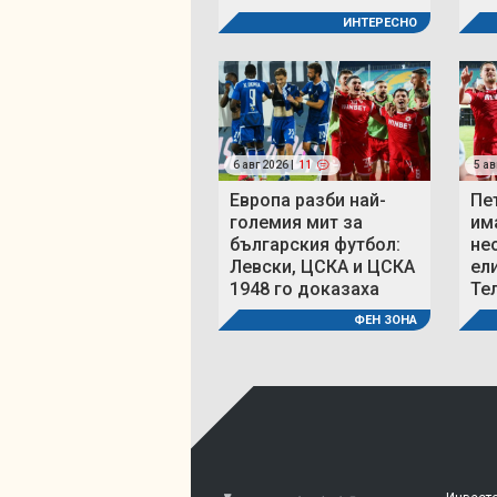
ИНТЕРЕСНО
6 авг 2026 |
11
5 ав
Европа разби най-
Пе
големия мит за
им
българския футбол:
не
Левски, ЦСКА и ЦСКА
ел
1948 го доказаха
Те
ФЕН ЗОНА