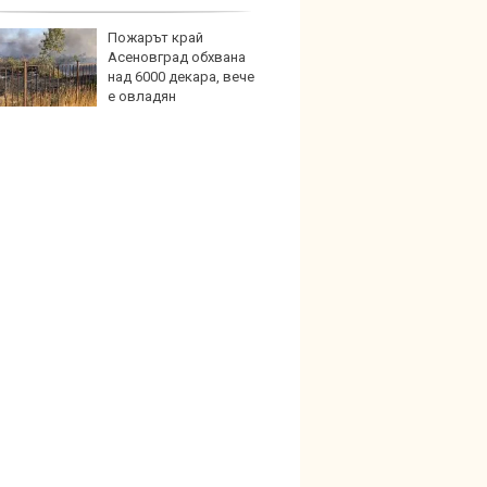
раните територии
Пожарът край
Кой гу
Асеновград обхвана
нашес
над 6000 декара, вече
китай
е овладян