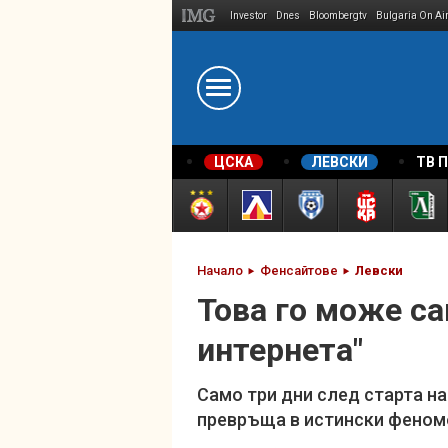
Investor
Dnes
Bloombergtv
Bulgaria On Ai
Megavselena.bg
ЦСКА
ЛЕВСКИ
ТВ 
Начало
Фенсайтове
Левски
Това го може са
интернета"
Само три дни след старта н
превръща в истински феном