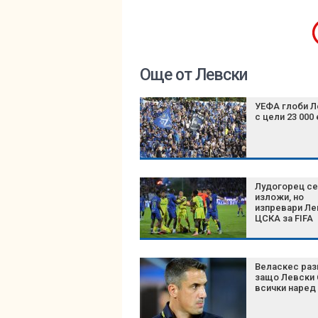
Още от Левски
УЕФА глоби Л
с цели 23 000
Лудогорец се
изложи, но
изпревари Ле
ЦСКА за FIFA
Веласкес раз
защо Левски 
всички наред