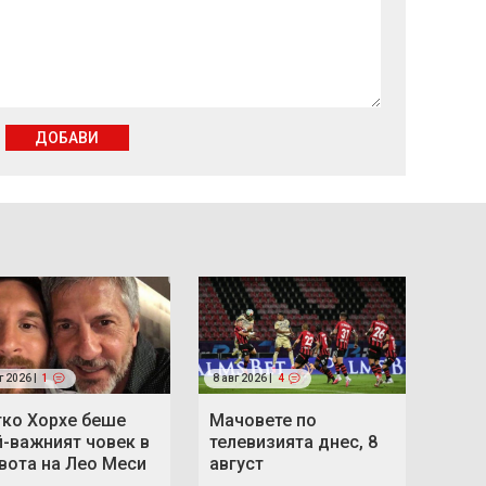
ДОБАВИ
г 2026 |
1
8 авг 2026 |
4
тко Хорхе беше
Мачовете по
й-важният човек в
телевизията днес, 8
вота на Лео Меси
август