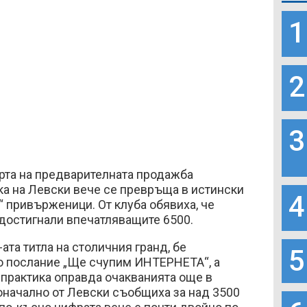
1
2
3
арта на предварителната продажба
а на Левски вече се превръща в истински
4
 привърженици. От клуба обявиха, че
 достигнали впечатляващите 6500.
-ата титла на столичния гранд, бе
5
о послание „Ще счупим ИНТЕРНЕТА“, а
 практика оправда очакванията още в
оначално от Левски съобщиха за над 3500