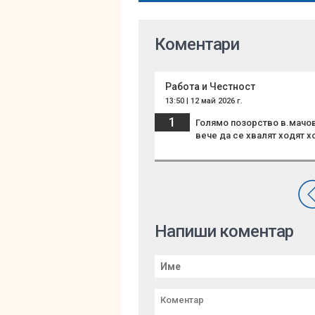
Коментари
Работа и Честност
13:50 | 12 май 2026 г.
1
Голямо позорство в.мачове
вече да се хвалят ходят х
Напиши коментар