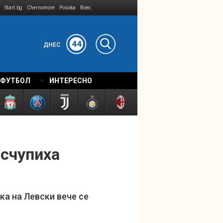
Start.bg
Chernomore
Posoka
Boec
44
ДНЕС
 ФУТБОЛ
ИНТЕРЕСНО
"счупиха
а на Левски вече се