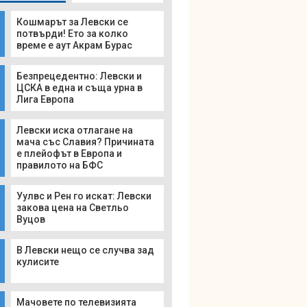
Кошмарът за Левски се
потвърди! Ето за колко
време е аут Акрам Бурас
Безпрецедентно: Левски и
ЦСКА в една и съща урна в
Лига Европа
Левски иска отлагане на
мача със Славия? Причината
е плейофът в Европа и
правилото на БФС
Уулвс и Рен го искат: Левски
закова цена на Светльо
Вуцов
В Левски нещо се случва зад
кулисите
Мачовете по телевизията