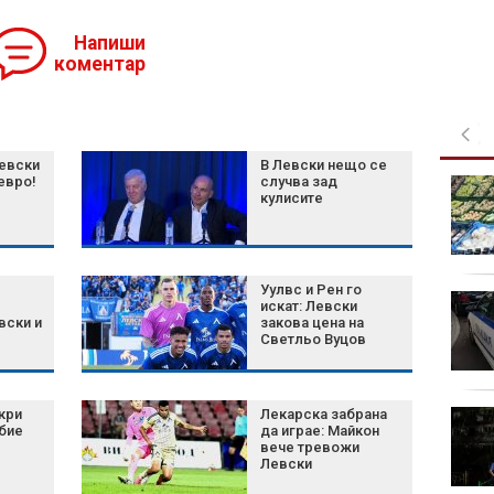
Напиши
коментар
евски
В Левски нещо се
 евро!
случва зад
90-годишен мъж от
кулисите
Кобиляне е в
неизвестност
Уулвс и Рен го
Турция ограничава
искат: Левски
корабния трафик към
вски и
закова цена на
Светльо Вуцов
Черно море заради
зачестилите атаки
кри
Лекарска забрана
Потребители: Цените
бие
да играе: Майкон
растат след
вече тревожи
въвеждането на
Левски
еврото (ВИДЕО)