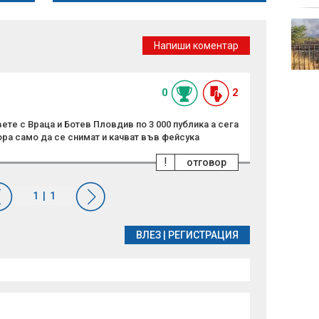
окупи
Централна прогноза
Напиши коментар
0
2
те с Враца и Ботев Пловдив по 3 000 публика а сега
ора само да се снимат и качват във фейсука
!
отговор
ВЛЕЗ
|
РЕГИСТРАЦИЯ