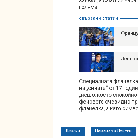
заявки, а само 72 часа
голяма.
свързани статии
Францу
Левски
Специалната фланелка
на „сините“ от 17 годи
„нещо, което спокойно
феновете очевидно пр
фланелка, а като симв
Левски
Новини за Левски