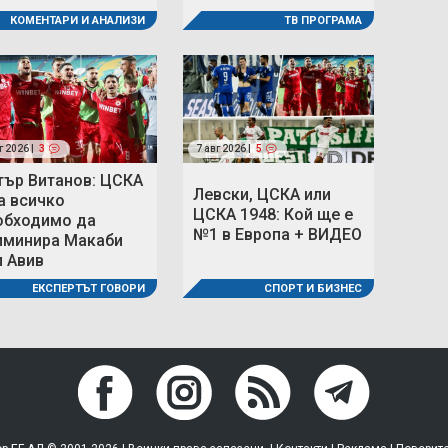
КОМЕНТАРИ И АНАЛИЗИ
ТВ ПРОГРАМА
г 2026 |
3
7 авг 2026 |
5
тър Витанов: ЦСКА
Левски, ЦСКА или
а всичко
ЦСКА 1948: Кой ще е
обходимо да
№1 в Европа + ВИДЕО
иминира Макаби
л Авив
СПОРТ И БИЗНЕС
ЕКСПЕРТЪТ ГОВОРИ