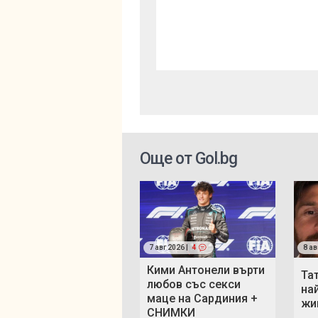
Още от Gol.bg
7 авг 2026 |
4
8 ав
Кими Антонели върти
Та
любов със секси
на
маце на Сардиния +
жи
СНИМКИ