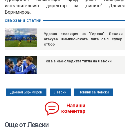
изпълнителният директор на „сините“ Даниел
Боримиров.
свързани статии
Ударна селекция на "Герена": Левски
атакува Шампионската лига със супер
отбор
Това е най-сладката титла на Левски
Даниел Боримиров
Левски
Новини за Левски
Напиши
коментар
Още от Левски