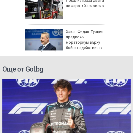
артофи
Локализираха двата
кашкавал
пожара в Хасковско
: Как да
Хакан Фидан: Турция
пасните
предложи
мораториум върху
бойните действия в
Украйна (ВИДЕО)
Още от Gol.bg