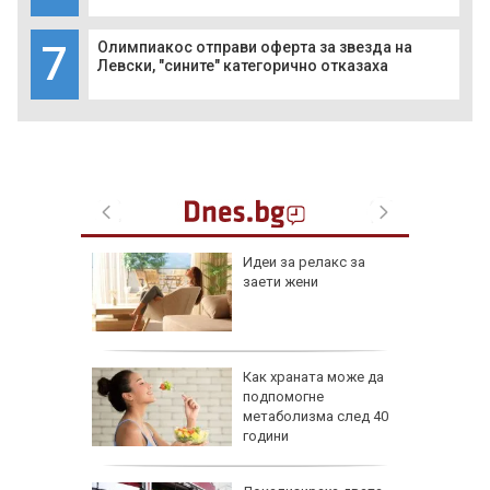
7
Олимпиакос отправи оферта за звезда на
Левски, "сините" категорично отказаха
езопасно
Идеи за релакс за
рлеж
заети жени
равим,
Как храната може да
ичната
подпомогне
жбина
метаболизма след 40
години