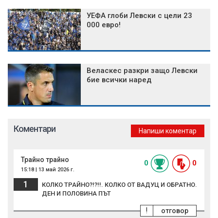
УЕФА глоби Левски с цели 23
000 евро!
Веласкес разкри защо Левски
бие всички наред
Коментари
Напиши коментар
Трайно трайно
0
0
15:18 | 13 май 2026 г.
1
КОЛКО ТРАЙНО?!?!!. КОЛКО ОТ ВАДУЦ И ОБРАТНО.
ДЕН И ПОЛОВИНА ПЪТ
!
отговор