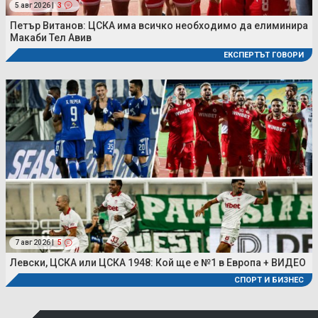
5 авг 2026 |
3
Петър Витанов: ЦСКА има всичко необходимо да елиминира
Макаби Тел Авив
ЕКСПЕРТЪТ ГОВОРИ
7 авг 2026 |
5
Левски, ЦСКА или ЦСКА 1948: Кой ще е №1 в Европа + ВИДЕО
СПОРТ И БИЗНЕС