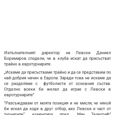
Изпълнителният директор на Левски Даниел
Боримиров сподели, че в клуба искат да присъстват
трайно в евротурнирите.
„Искаме да присъстваме трайно и да се представим по
най-добрия начин в Европа. Заради това не искаме да
се разделяме с футболисти от основния състав.
Отделно всеки би желал да играе с Левски в
евротурнирите".
"Разсъждавам от моята позиция и не мисля, че някой
би искал да ходи в друг отбор, ако Левски е част от
турнирите“, коментира пред „Мач Телеграф“