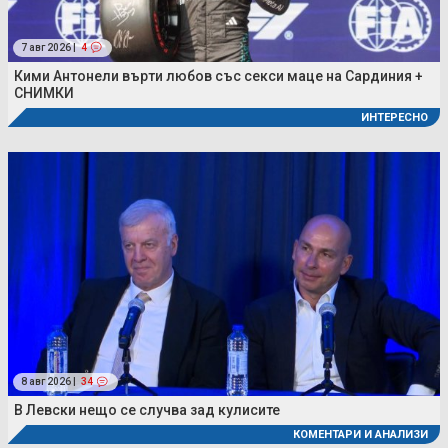
7 авг 2026 |
4
Кими Антонели върти любов със секси маце на Сардиния +
СНИМКИ
ИНТЕРЕСНО
8 авг 2026 |
34
В Левски нещо се случва зад кулисите
КОМЕНТАРИ И АНАЛИЗИ