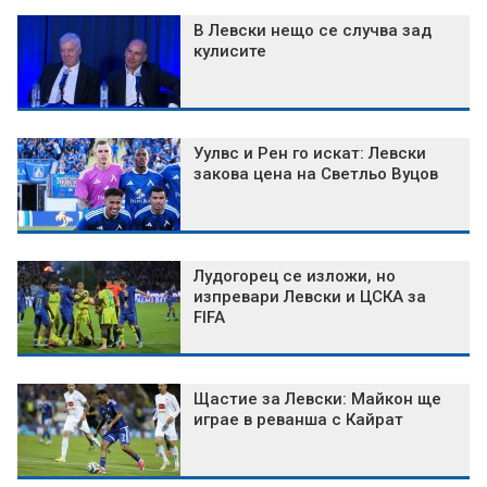
В Левски нещо се случва зад
кулисите
Уулвс и Рен го искат: Левски
закова цена на Светльо Вуцов
Лудогорец се изложи, но
изпревари Левски и ЦСКА за
FIFA
Щастие за Левски: Майкон ще
играе в реванша с Кайрат