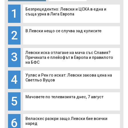
1
Безпрецедентно: Левски и ЦСКА в една и
съща урна в Лига Европа
2
В Левски нещо се случва зад кулисите
3
Левски иска отлагане на мача със Славия?
Причината е плейофът в Европа и правилото
на БФС
4
Уулвс и Рен го искат: Левски закова цена на
Светльо Вуцов
5
Мачовете по телевизията днес, 7 август
6
Веласкес разкри защо Левски бие всички
наред