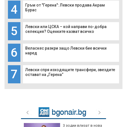
4
Гръм от "Герена": Левски продава Акрам
Бурас
5
Левски или ЦСКА – кой направи по-добра
селекция? Оценките казват всичко
6
Веласкес разкри защо Левски бие всички
наред
7
Левски спря изходящите трансфери, звездите
остават на „Герена“
3 зодии влизат в нова