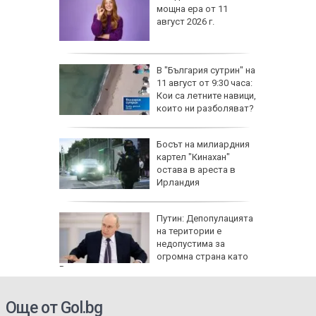
мощна ера от 11
август 2026 г.
В "България сутрин" на
11 август от 9:30 часа:
Кои са летните навици,
които ни разболяват?
Босът на милиардния
картел "Кинахан"
остава в ареста в
Ирландия
Путин: Депопулацията
на територии е
недопустима за
огромна страна като
Русия
Още от Gol.bg