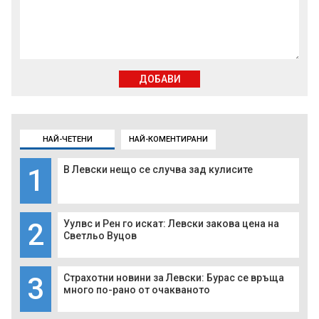
ДОБАВИ
НАЙ-ЧЕТЕНИ
НАЙ-КОМЕНТИРАНИ
1
В Левски нещо се случва зад кулисите
2
Уулвс и Рен го искат: Левски закова цена на
Светльо Вуцов
3
Страхотни новини за Левски: Бурас се връща
много по-рано от очакваното