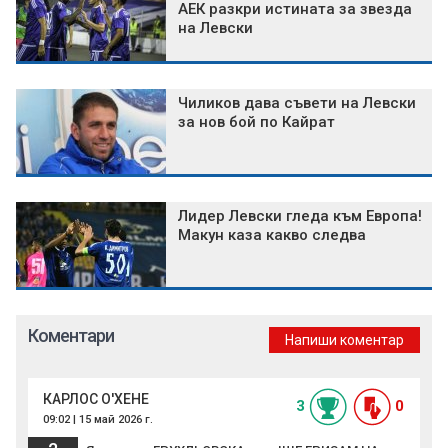
АЕК разкри истината за звезда
на Левски
Чиликов дава съвети на Левски
за нов бой по Кайрат
Лидер Левски гледа към Европа!
Макун каза какво следва
Коментари
Напиши коментар
КАРЛОС О'ХЕНЕ
3
0
09:02 | 15 май 2026 г.