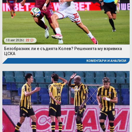
10 авг 2026 |
22
Безобразник ли е съдията Колев? Решенията му взривиха
ЦСКА
КОМЕНТАРИ И АНАЛИЗИ