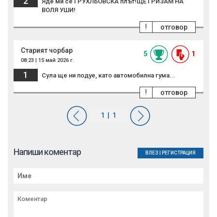
2
Яде ми се ГРУХЛЬОВСКА плът!ЩЕ ГРИЗАМ НА
ВОЛЯ УШИ!
!
отговор
Старият чорбар
5
1
08:23 | 15 май 2026 г.
1
Сула ще ни подуе, като автомобилна гума...
!
отговор
Напиши коментар
ВЛЕЗ
|
РЕГИСТРАЦИЯ