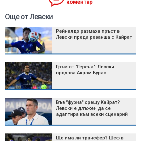
коментар
Още от Левски
Рейналдо размаха пръст в
Левски преди реванша с Кайрат
Гръм от "Герена": Левски
продава Акрам Бурас
Във "фурна" срещу Кайрат?
Левски е длъжен да се
адаптира към всеки сценарий
Ще има ли трансфер? Шеф в