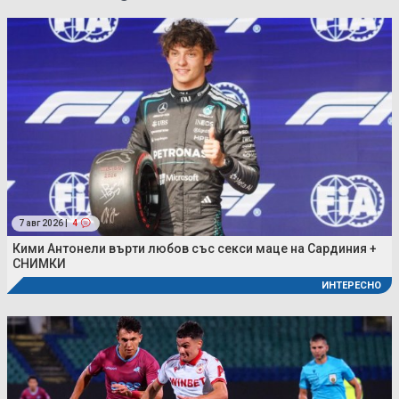
7 авг 2026 |
4
Кими Антонели върти любов със секси маце на Сардиния +
СНИМКИ
ИНТЕРЕСНО