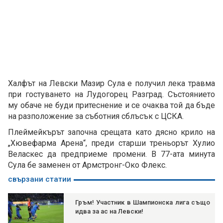
Халфът на Левски Мазир Сула е получил лека травма
при гостуването на Лудогорец Разград. Състоянието
му обаче не буди притеснение и се очаква той да бъде
на разположение за съботния сблъсък с ЦСКА.
Плеймейкърът започна срещата като дясно крило на
„Хювефарма Арена“, преди старши треньорът Хулио
Веласкес да предприеме промени. В 77-ата минута
Сула бе заменен от Армстронг-Око Флекс.
свързани статии
Гръм! Участник в Шампионска лига също
идва за ас на Левски!