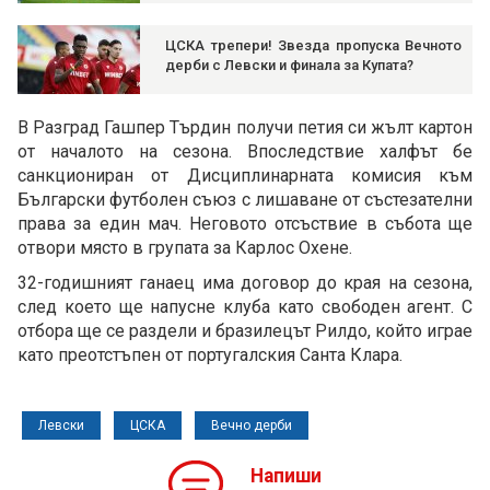
ЦСКА трепери! Звезда пропуска Вечното
дерби с Левски и финала за Купата?
В Разград Гашпер Търдин получи петия си жълт картон
от началото на сезона. Впоследствие халфът бе
санкциониран от Дисциплинарната комисия към
Български футболен съюз с лишаване от състезателни
права за един мач. Неговото отсъствие в събота ще
отвори място в групата за Карлос Охене.
32-годишният ганаец има договор до края на сезона,
след което ще напусне клуба като свободен агент. С
отбора ще се раздели и бразилецът Рилдо, който играе
като преотстъпен от португалския Санта Клара.
Левски
ЦСКА
Вечно дерби
Напиши