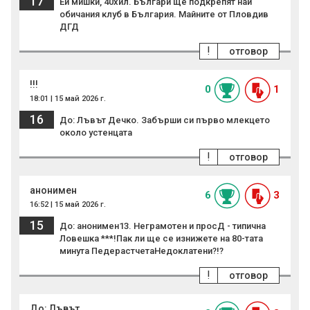
17
Ей мишки, 40хил. Българи ще подкрепят най
обичания клуб в България. Майните от Пловдив
ДГД
!
отговор
!!!
0
1
18:01 | 15 май 2026 г.
16
До: Лъвът Дечко. Забърши си първо млекцето
около устенцата
!
отговор
анонимен
6
3
16:52 | 15 май 2026 г.
15
До: анонимен13. Неграмотен и просД - типична
Ловешка ***!Пак ли ще се изнижете на 80-тата
минута ПедерастчетаНедоклатени?!?
!
отговор
До: Лъвът