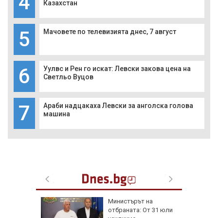
4
Казахстан
5
Мачовете по телевизията днес, 7 август
6
Уулвс и Рен го искат: Левски закова цена на
Светльо Вуцов
7
Араби надцакаха Левски за анголска голова
машина
рофа с
Министърът на
 трима
отбраната: От 31 юли