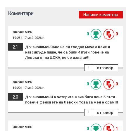
Коментари
Напиши коментар
анонимен
0
0
19:23 | 17 май 2026 г.
21
До: анонименЯвно не си гледал мача а вече и
навсякъде пише, че са били 4 пъти повече на
Левски от на ЦСКА, не се излагай!!!
!
отговор
анонимен
0
0
19:20 | 17 май 2026 г.
20
До: анонименИ в четирите мача бяха поне 5 пъти
повече феновете на Левски, това за мен е срам!!!
!
отговор
анонимен
0
1