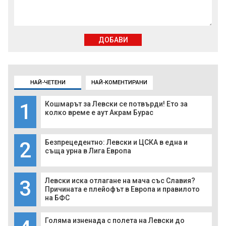
ДОБАВИ
НАЙ-ЧЕТЕНИ
НАЙ-КОМЕНТИРАНИ
1
Кошмарът за Левски се потвърди! Ето за
колко време е аут Акрам Бурас
2
Безпрецедентно: Левски и ЦСКА в една и
съща урна в Лига Европа
3
Левски иска отлагане на мача със Славия?
Причината е плейофът в Европа и правилото
на БФС
Голяма изненада с полета на Левски до