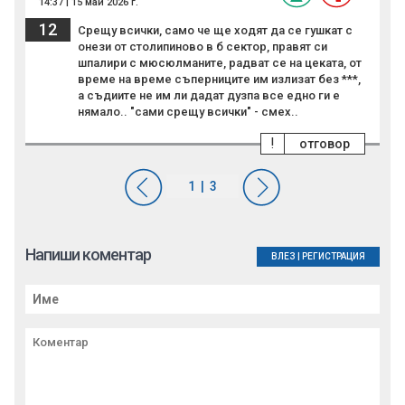
14:37 | 15 май 2026 г.
12
Срещу всички, само че ще ходят да се гушкат с
онези от столипиново в б сектор, правят си
шпалири с мюсюлманите, радват се на цеката, от
време на време съперниците им излизат без ***,
а съдиите не им ли дадат дузпа все едно ги е
нямало.. "сами срещу всички" - смех..
!
отговор
Напиши коментар
ВЛЕЗ
|
РЕГИСТРАЦИЯ