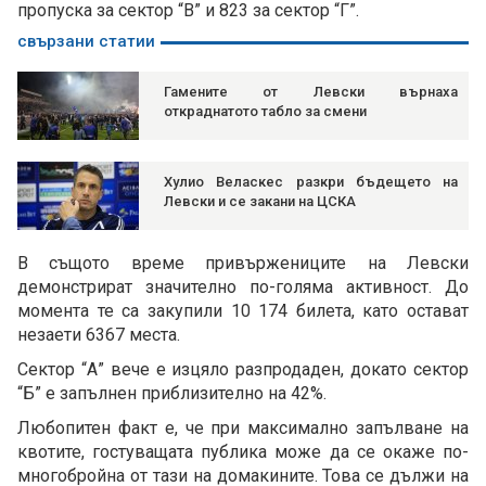
пропуска за сектор “В” и 823 за сектор “Г”.
свързани статии
Гамените от Левски върнаха
откраднатото табло за смени
Хулио Веласкес разкри бъдещето на
Левски и се закани на ЦСКА
В същото време привържениците на Левски
демонстрират значително по-голяма активност. До
момента те са закупили 10 174 билета, като остават
незаети 6367 места.
Сектор “А” вече е изцяло разпродаден, докато сектор
“Б” е запълнен приблизително на 42%.
Любопитен факт е, че при максимално запълване на
квотите, гостуващата публика може да се окаже по-
многобройна от тази на домакините. Това се дължи на