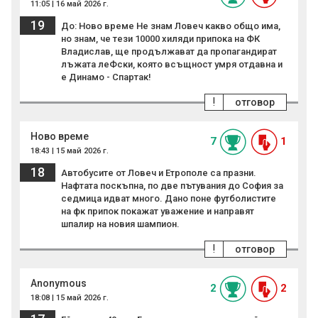
11:05 | 16 май 2026 г.
19
До: Ново време Не знам Ловеч какво общо има,
но знам, че тези 10000 хиляди припока на ФК
Владислав, ще продължават да пропагандират
лъжата леФски, която всъщност умря отдавна и
е Динамо - Спартак!
!
отговор
Ново време
7
1
18:43 | 15 май 2026 г.
18
Автобусите от Ловеч и Етрополе са празни.
Нафтата поскъпна, по две пътувания до София за
седмица идват много. Дано поне футболистите
на фк припок покажат уважение и направят
шпалир на новия шампион.
!
отговор
Anonymous
2
2
18:08 | 15 май 2026 г.