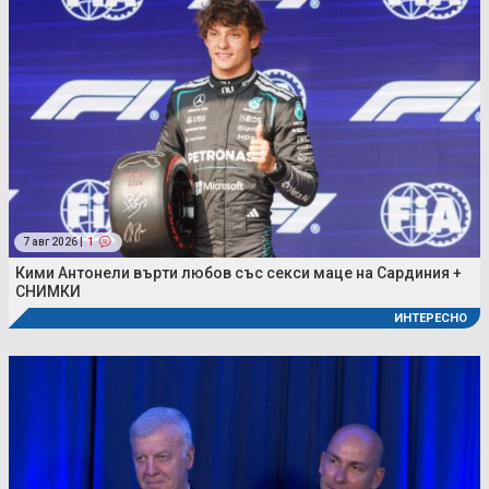
7 авг 2026 |
1
Кими Антонели върти любов със секси маце на Сардиния +
СНИМКИ
ИНТЕРЕСНО