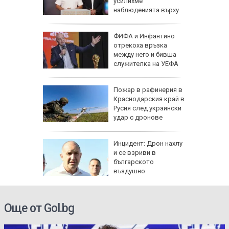
атвори
усилихме
колово
наблюденията върху
въздушното пространство
рселона"
ФИФА и Инфантино
се
отрекоха връзка
Роналд
между него и бивша
служителка на УЕФА
 в
Пожар в рафинерия в
Краснодарския край в
Русия след украински
о
удар с дронове
рна на
Инцидент: Дрон нахлу
де
и се взриви в
ничен
българското
въздушно
пространство
Още от Gol.bg