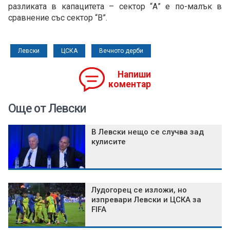
разликата в капацитета – сектор “А” е по-малък в
сравнение със сектор “В”.
Левски
ЦСКА
Вечното дерби
Напиши
коментар
Още от Левски
В Левски нещо се случва зад
кулисите
Лудогорец се изложи, но
изпревари Левски и ЦСКА за
FIFA