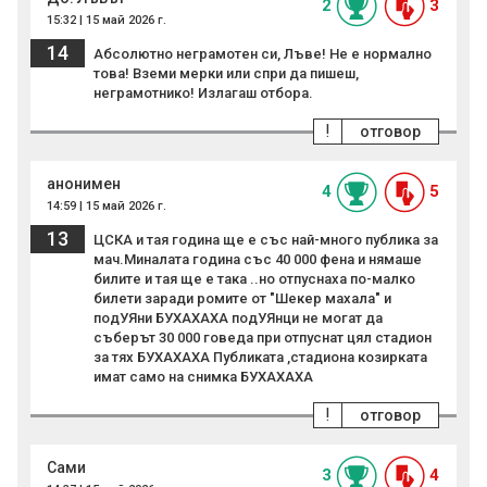
2
3
15:32 | 15 май 2026 г.
14
Абсолютно неграмотен си, Лъве! Не е нормално
това! Вземи мерки или спри да пишеш,
неграмотнико! Излагаш отбора.
!
отговор
анонимен
4
5
14:59 | 15 май 2026 г.
13
ЦСКА и тая година ще е със най-много публика за
мач.Миналата година със 40 000 фена и нямаше
билите и тая ще е така ..но отпуснаха по-малко
билети заради ромите от "Шекер махала" и
подУЯни БУХАХАХА подУЯнци не могат да
съберът 30 000 гoвeдa при отпуснат цял стадион
за тях БУХАХАХА Публиката ,стадиона козирката
имат само на снимка БУХАХАХА
!
отговор
Сами
3
4