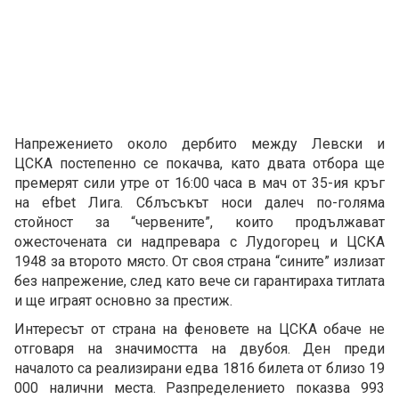
Напрежението около дербито между Левски и
ЦСКА постепенно се покачва, като двата отбора ще
премерят сили утре от 16:00 часа в мач от 35-ия кръг
на efbet Лига. Сблъсъкът носи далеч по-голяма
стойност за “червените”, които продължават
ожесточената си надпревара с Лудогорец и ЦСКА
1948 за второто място. От своя страна “сините” излизат
без напрежение, след като вече си гарантираха титлата
и ще играят основно за престиж.
Интересът от страна на феновете на ЦСКА обаче не
отговаря на значимостта на двубоя. Ден преди
началото са реализирани едва 1816 билета от близо 19
000 налични места. Разпределението показва 993